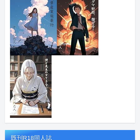
既刊R18同人誌