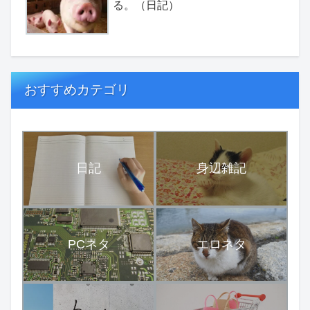
る。（日記）
おすすめカテゴリ
日記
身辺雑記
PCネタ
エロネタ