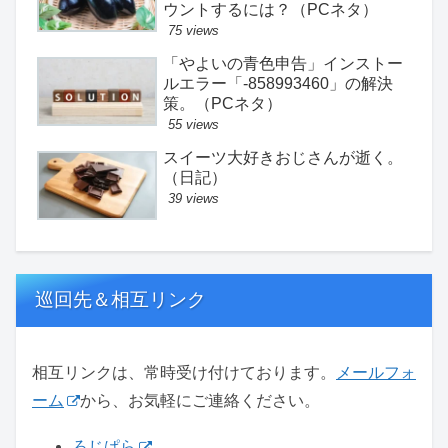
ウントするには？（PCネタ）
75 views
「やよいの青色申告」インストー
ルエラー「-858993460」の解決
策。（PCネタ）
55 views
スイーツ大好きおじさんが逝く。
（日記）
39 views
巡回先＆相互リンク
相互リンクは、常時受け付けております。
メールフォ
ーム
から、お気軽にご連絡ください。
ろじぱら