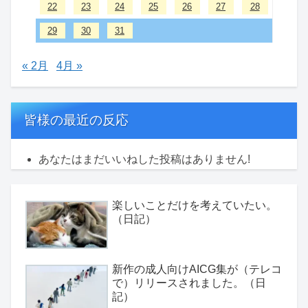
22
23
24
25
26
27
28
29
30
31
« 2月
4月 »
皆様の最近の反応
あなたはまだいいねした投稿はありません!
楽しいことだけを考えていたい。
（日記）
新作の成人向けAICG集が（テレコ
で）リリースされました。（日
記）