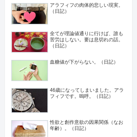
アラフィフの肉体的悲しい現実。
（日記）
全てが理論値通りに行けば、誰も
苦労はしない。要は息切れの話。
（日記）
血糖値が下がらない。（日記）
46歳になってしまいました。アラ
フィフです。嗚呼。（日記）
性欲と創作意欲の因果関係（なお
年齢）。（日記）