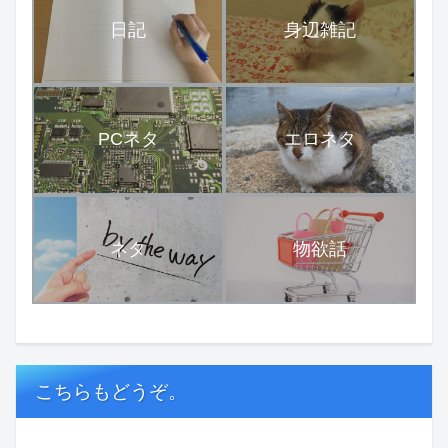
日記
身辺雑記
PCネタ
エロネタ
ネタ
物欲話
こちらもどうぞ。