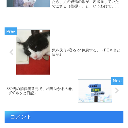
たら、足の親指の爪が、内出血していた
でござる（挨拶）。と、いうわけで、フ
ジカワです。やっとと言うべきか、先代
のPCであるHX90が、ヤフオクでドナド
ナされて、一安心以上の気持ちを抱く月
曜日、皆様いかがお過...
気を失う≠寝る or 休息する。（PCネタと
日記）
389円の消費者還元で、相当助かるの巻。
（PCネタと日記）
コメント