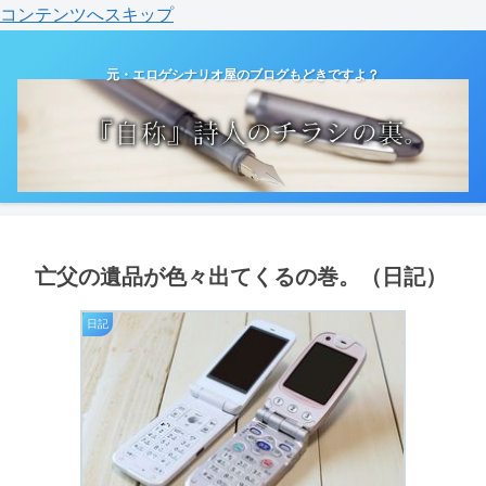
コンテンツへスキップ
元・エロゲシナリオ屋のブログもどきですよ？
亡父の遺品が色々出てくるの巻。（日記）
日記