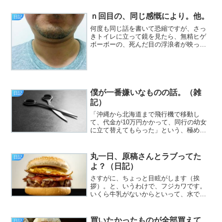
で、たまにChromiumベースのブラウザだ
とエラーが出るケースがあるので、やっ
ｎ回目の、同じ感慨により。他。
日記
ぱりFirefo...
何度も同じ話を書いて恐縮ですが、さっ
きトイレに立って鏡を見たら、無精ヒゲ
ボーボーの、死んだ目の浮浪者が映った
ので、「誰？」と思ったものの、僕であ
ることには変わりなく、せめてもの抵抗
として、ヒゲだけは剃ってきました（挨
拶）。と、いうわけで、フ...
僕が一番嫌いなものの話。（雑
日記
記）
「沖縄から北海道まで飛行機で移動し
て、代金が10万円かかって、同行の幼女
に立て替えてもらった」という、極めて
謎な夢を見ました（挨拶）。と、いうわ
けで、フジカワです。昨日通関手続きに
入った「ブプロンSR」が、今朝の段階で
丸一日、原稿さんとラブってた
日記
もう最寄りの郵便局に到...
よ？（日記）
さすがに、ちょっと目眩がします（挨
拶）。と、いうわけで、フジカワです。
いくら牛乳がないからといって、水でプ
ロテインを作るとクッソまずいことが分
かった土曜日、皆様いかがお過ごしでし
ょうか。今日のエントリは、「ほぼ一日
買いたかったものが全部買えて、
日記