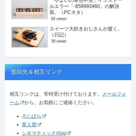
「やよいの青色申告」インストー
ルエラー「-858993460」の解決
策。（PCネタ）
55 views
スイーツ大好きおじさんが逝く。
（日記）
39 views
巡回先＆相互リンク
相互リンクは、常時受け付けております。
メールフォ
ーム
から、お気軽にご連絡ください。
ろじぱら
変人窟
シネマティックVlog