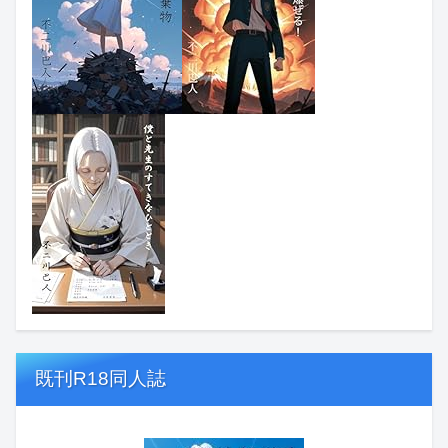
既刊R18同人誌