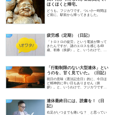
中、原稿！ 駄犬！！」とか...
ほくほくと帰宅。
どうも。フジカワです。つい小一時間ほ
ど前に、駅前から帰ってきました。
疲労感（定期）（日記）
日記
「トロトロの徒労」という電波が降って
きたんですが、謎のエロスを感じる49
歳、初春（挨拶）。と、いうわけで、フ
ジカワです。最近、宮沢賢治の全集に手
をつけ始めましたが、なんとなくしっく
りこないな？ などと、生意気な事を思
う火曜日、皆様いかがお過...
「行動制限のない大型連休」とい
日記
うのを、甘く見ていた。（日記）
祝日の意味（憲法記念日）的に、今日ほ
ど精神的に辛い日もありません（挨
拶）。と、いうわけで、フジカワです。
僕はゴリゴリの改憲派なので、護憲派の
ねご……もとい、主張を聞くのも嫌だと
いう（悔しいながら、親譲りの）偏屈ぶ
連休最終日には、読書を！（日
日記
りを遺憾なく発揮する水曜日、...
記）
右足がいつまでも痛いな？ と思ってい