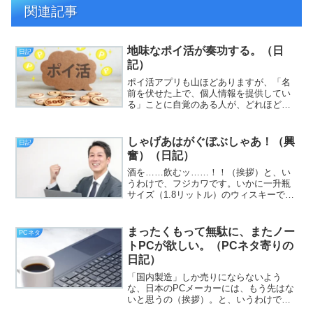
関連記事
地味なポイ活が奏功する。（日
日記
記）
ポイ活アプリも山ほどありますが、「名
前を伏せた上で、個人情報を提供してい
る」ことに自覚のある人が、どれほどい
るのでしょうか。いや、悪い話ではない
のですが。と、いうわけで、フジカワで
す。ポイ活のためだけに、一時期、
しゃげあはがぐぼぶしゃあ！（興
日記
TikTokに動画を投稿しよ...
奮）（日記）
酒を……飲むッ……！！（挨拶）と、い
うわけで、フジカワです。いかに一升瓶
サイズ（1.8リットル）のウィスキーでは
あっても、「メガハイボール18杯分」と
考えると、「んー？」とか思う土曜日、
皆様いかがお過ごしでしょうか。今日の
まったくもって無駄に、またノー
PCネタ
エントリは、「ｼｬ...
トPCが欲しい。（PCネタ寄りの
日記）
「国内製造」しか売りにならないよう
な、日本のPCメーカーには、もう先はな
いと思うの（挨拶）。と、いうわけで、
フジカワです。決済を伴うスマホアプリ