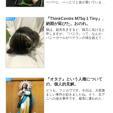
ーパーに、べっとりと血が着いていまし
た（挨拶）。というわけで、フジカワで
す。毎度のごとく、今朝も寝覚めが超悪
かったんですが、皆様いかがお過ごしで
『ThinkCentre M75q-1 Tiny』、
しょうか。2日前に衝動買...
PCネタ
納期が延びた。おのれ。
猫は、超長生きすると、猫又に化けると
申しますが、『バニラ』って、なんか、
バニーガールがベテランの域を超えて悟
りを開いた果ての、妖怪っぽい響きがあ
ると思うんですが、どうか（挨拶）。
と、いうわけで、フジカワです。『甘い
読みは絶対外れる』という、...
『オタク』という人種について
日記
の、個人的見解。
どうも。フジカワです。今日は、大変痛
ましい事件が起きましたね。そう、京ア
ニへの放火事件です。被害に遭われた
方、また、不幸にして亡くなられたスタ
ッフの皆様には、心からお悔やみ申し上
げます。貴重な才能が、数多く失われた