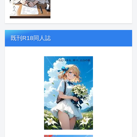
既刊R18同人誌