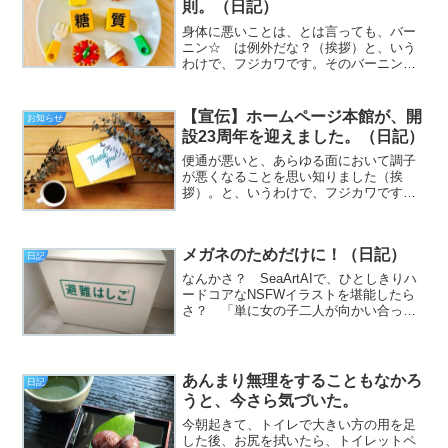
則。（日記）
身体に悪いことは、とは言っても、バー
ニン☆ は例外だな？（挨拶）と、いう
わけで、フジカワです。そのバーニン
☆ にしても、気付けばやらない日が発
生しかねないので、謎の所でハラハラす
る木曜日、皆様いかがお過ごしでしょう
【宣伝】ホームページ本館が、開
お知らせ
か。今日のエントリは、「身...
設23周年を迎えました。（日記）
便通が悪いと、あらゆる面において調子
が悪くなることを思い知りました（挨
拶）。と、いうわけで、フジカワです。
人がゆっくり寝たい時に限って、午前5時
半とかに目が覚める素敵にファッキンな
木曜日、皆様いかがお過ごしでしょう
メガネのためだけに！（日記）
か。さて。密室であるにも関...
日記
なんかさ？ SeaArtAIで、ひとしきりハ
ードコアなNSFWイラストを堪能したら
さ？ 「単に女の子二人が向かい合って
抱き合って、ちゅっちゅしてるだけの
絵」が、すごくいいのよね（挨拶）。
と、いうわけで、フジカワです。日々の
地道なポイ活が実り...
あんまり無理をすることもなかろ
日記
うと、今さら気づいた。
今朝起きて、トイレで大きい方の用を足
した後、お尻を拭いたら、トイレットペ