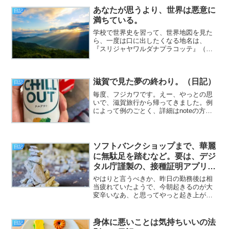
あなたが思うより、世界は悪意に
日記
満ちている。
学校で世界史を習って、世界地図を見た
ら、一度は口に出したくなる地名は、
『スリジャヤワルダナプラコッテ』（ス
リランカの首都）だと思います。あと、
『腹具合』と『パラグアイ』って似てま
すよね（子どものような挨拶）。
滋賀で見た夢の終わり。（日記）
日記
毎度、フジカワです。えー、やっとの思
いで、滋賀旅行から帰ってきました。例
によって例のごとく、詳細はnoteの方
へ。……冷静になって振り返ってみれ
ば。台風が直撃して、交通網がズタズタ
になっている中で。よくもまあ、石山
寺、建部大社、多賀大社、近...
ソフトバンクショップまで、華麗
日記
に無駄足を踏むなど。要は、デジ
タル庁謹製の、接種証明アプリの
話。（日記）
やはりと言うべきか、昨日の勤務後は相
当疲れていたようで、今朝起きるのが大
変辛いなあ、と思ってやっと起き上がっ
たら、既に午前9時だった（12時間近く寝
た）という（挨拶）。と、いうわけで、
フジカワです。僕としては大変珍しいの
身体に悪いことは気持ちいいの法
日記
ですが、数ヶ月に一度...