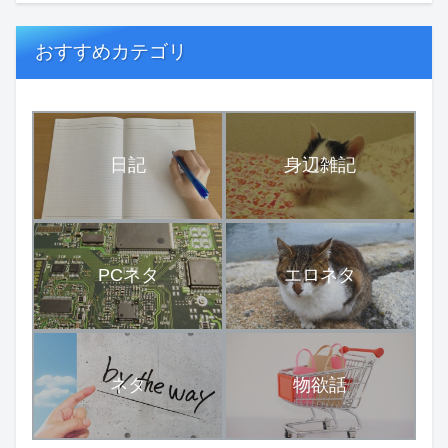
おすすめカテゴリ
日記
身辺雑記
PCネタ
エロネタ
ネタ
物欲話