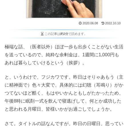
2020.06.08
2022.10.10
この記事は
約2分
で読めます。
極端な話、（医者以外）ほぼ一歩も出歩くことがない生活
を送っているので、純粋な余剰金は、1週間に1,000円も
あれば暮らしていけるという（挨拶）。
と、いうわけで、フジカワです。昨日はそりゃあもう（主
に精神面で）色々大変で、具体的には幻聴（耳鳴り）がか
つてないほど酷く、もはやいかんともしがたかったため、
午後8時に眠剤一式を飲んで寝逃げして、何とか成功した
と思われる月曜日、皆様いかがお過ごしでしょうか。
さて。タイトルの話なんですが、昨日の日曜日、思ってい