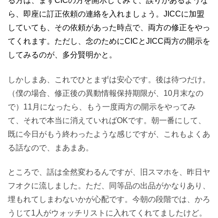
る方は、まずCICの方を開示してみて、誤りがあるような
ら、即座に訂正依頼の連絡を入れましょう。JICCに加盟
していても、その依頼があった時点で、両方の修正をやっ
てくれます。ただし、念のためにCICとJICC両方の開示を
してみるのが、多分賢明かと。
しかしまあ、これでひとまずは安心です。後は待つだけ。
（僕の場合、修正後の異動情報保持期限が、10月末なの
で）11月になったら、もう一度両方の開示をやってみ
て、それで本当に消えていればOKです。朝一番にして、
既に今日がもう終わったような感じですが、これもよくあ
る話なので、まあまあ。
ところで、話は全然変わるんですが、旧スマホを、昨日ヤ
フオクに流しました。ただ、同等品の出品がかなりあり、
埋もれてしまわないかが心配です。今朝の段階では、かろ
うじて1人がウォッチリストに入れてくれてましたけど。