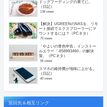
ドッグフーディングの果てに。
（日記）
138 views
【解決】UGREENのNASを、リモ
ート接続でエクスプローラーにマ
ウントするには？（PCネタ）
75 views
「やよいの青色申告」インストー
ルエラー「-858993460」の解決
策。（PCネタ）
56 views
スマホの維持費が地味に上がる。
（日記）
40 views
巡回先＆相互リンク