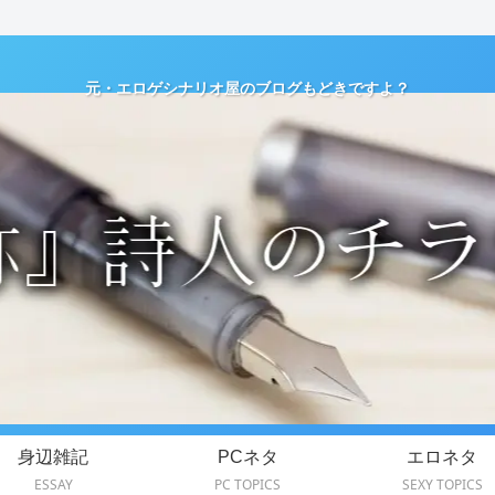
元・エロゲシナリオ屋のブログもどきですよ？
身辺雑記
PCネタ
エロネタ
ESSAY
PC TOPICS
SEXY TOPICS