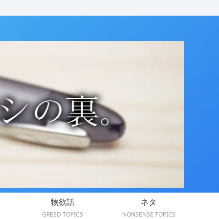
物欲話
ネタ
GREED TOPICS
NONSENSE TOPICS