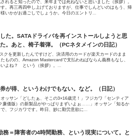
化されると知ったので、来年までは死ねないと思いました（挨拶）。
です。再三再四申し上げておりますが、仕事でしんどいのはもう、帰
様いかがお過ごしでしょうか。今日のエントリ...
した。SATAドライバを再インストールしようと思
た。あと、椅子着弾。（PCネタメインの日記）
サブスクを更新したんですけど、決済用のカードが楽天カードのまま
のの、Amazon Mastercardで支払わねばならん義務もなし、
いよね？ という（挨拶）。...
期券が得、というわけでもない。など。（日記）
オッサン「どしたぁ、そこの3×16歳児！」フジカワ「センティア
ック廉価版）の新製品がやっぱりまずいよぉ……」オッサン「知るか
で、フジカワです。昨日、妙に勤労意欲に...
勤務＝障害者の4時間勤務、という現実について。と