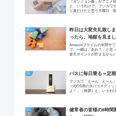
『ダンジョン飯』がアニメ
と、いうわけで、フジカワ
り道だけだと思う月曜日、皆
昨日は大変失礼致しま
PCネタ
ったら、地獄を見まし
Amazonプライムの年間
で、一瞬は「あれ？」と思ったも
楽天ポイントが貯まるからい
バスに毎日乗る＝定
日記
フジカワ「えーん、えーん」
（iQOS用のタバコスティ
よ！」（挨拶）と、いうわけ
健常者の皆様の8時間
日記