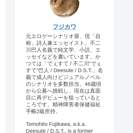
フジカワ
元エロゲーシナリオ屋、現「自
称」詩人兼エッセイスト。不二
川巴人名義で純文学、小説、エ
ッセイなどを書いています。か
つては「でぇすて / 不二川“でぇ
すて”巴人 / Deesute / D.S.T.」名
義で成人向けビジュアルノベル
のシナリオを多数担当。46歳頃
から公募へ挑戦し、現在は真面
目に再デビューを狙っていると
ころです。精神障害者保健福祉
手帳2級所持。
Tomohito Fujikawa, a.k.a.
Deesute / D.S.T., is a former