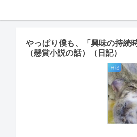
やっぱり僕も、「興味の持続
（懸賞小説の話）（日記）
日記