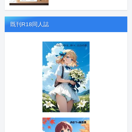
既刊R18同人誌