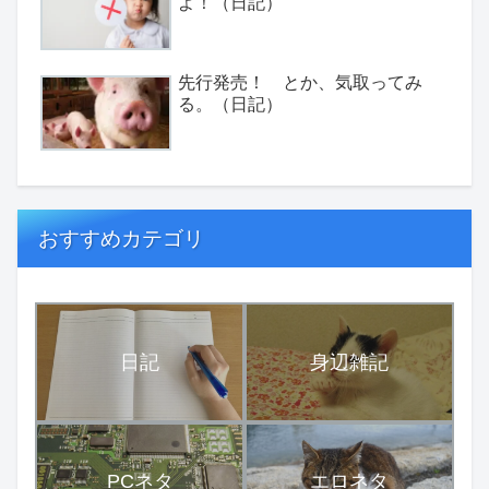
よ！（日記）
先行発売！ とか、気取ってみ
る。（日記）
おすすめカテゴリ
日記
身辺雑記
PCネタ
エロネタ