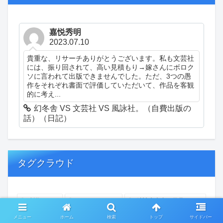
嘉悦秀明
2023.07.10
貴重な、リサーチありがとうございます。私も文芸社
には、振り回されて、高い見積もり→嫁さんにボロク
ソに言われて出版できませんでした。ただ、3つの愚
作をそれぞれ書面で評価していただいて、作品を客観
的に考え...
幻冬舎 VS 文芸社 VS 風詠社。（自費出版の
話）（日記）
タグクラウド
創作
おぎゃあ
精神病患者の日常
ちょっと頭冷やそうか
一回休み
ついカッとなった
メニュー
ホーム
検索
トップ
サイドバー