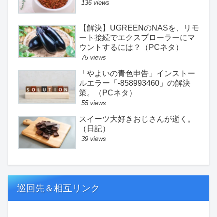
136 views
【解決】UGREENのNASを、リモ
ート接続でエクスプローラーにマ
ウントするには？（PCネタ）
75 views
「やよいの青色申告」インストー
ルエラー「-858993460」の解決
策。（PCネタ）
55 views
スイーツ大好きおじさんが逝く。
（日記）
39 views
巡回先＆相互リンク