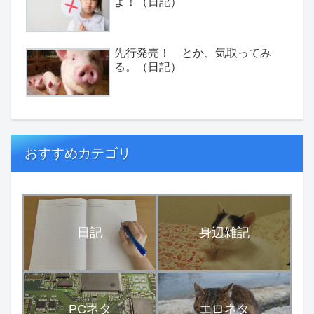
よ！（日記）
先行発売！ とか、気取ってみ
る。（日記）
おすすめカテゴリ
日記
身辺雑記
PCネタ
エロネタ