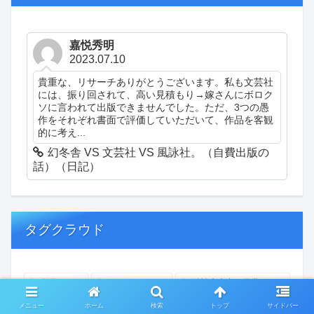
嘉悦秀明
2023.07.10
貴重な、リサーチありがとうございます。私も文芸社
には、振り回されて、高い見積もり→嫁さんにボロク
ソに言われて出版できませんでした。ただ、3つの愚
作をそれぞれ書面で評価していただいて、作品を客観
的に考え...
幻冬舎 VS 文芸社 VS 風詠社。（自費出版の
話）（日記）
タグクラウド
創作
おぎゃあ
精神病患者の日常
ちょっと頭冷やそうか
一回休み
ついカッとなった
メニュー
ホーム
検索
トップ
サイドバー