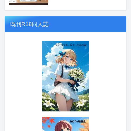
既刊R18同人誌