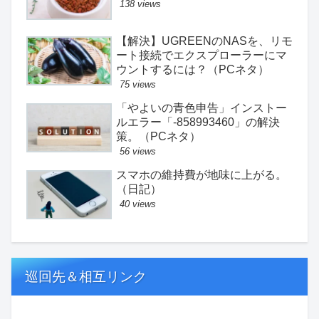
138 views
【解決】UGREENのNASを、リモ
ート接続でエクスプローラーにマ
ウントするには？（PCネタ）
75 views
「やよいの青色申告」インストー
ルエラー「-858993460」の解決
策。（PCネタ）
56 views
スマホの維持費が地味に上がる。
（日記）
40 views
巡回先＆相互リンク