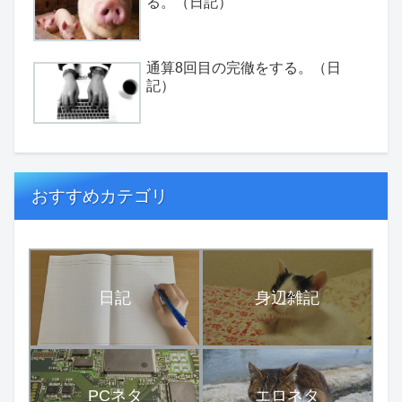
る。（日記）
通算8回目の完徹をする。（日
記）
おすすめカテゴリ
日記
身辺雑記
PCネタ
エロネタ