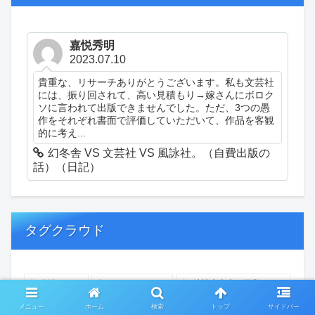
嘉悦秀明
2023.07.10
貴重な、リサーチありがとうございます。私も文芸社
には、振り回されて、高い見積もり→嫁さんにボロク
ソに言われて出版できませんでした。ただ、3つの愚
作をそれぞれ書面で評価していただいて、作品を客観
的に考え...
幻冬舎 VS 文芸社 VS 風詠社。（自費出版の
話）（日記）
タグクラウド
創作
おぎゃあ
精神病患者の日常
ちょっと頭冷やそうか
一回休み
ついカッとなった
メニュー
ホーム
検索
トップ
サイドバー