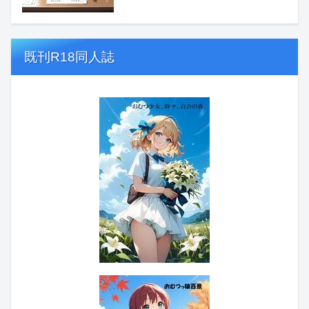
既刊R18同人誌