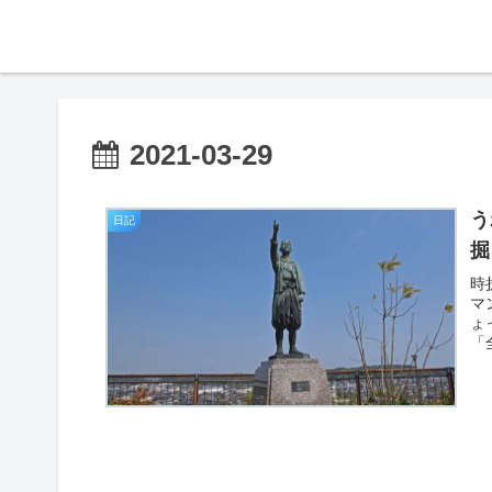
2021-03-29
う
日記
掘
時
マ
ょ
「