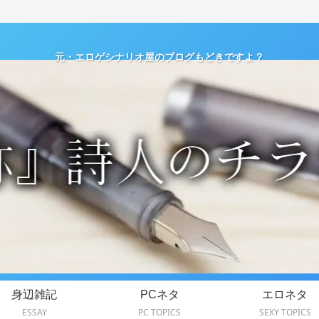
元・エロゲシナリオ屋のブログもどきですよ？
身辺雑記
PCネタ
エロネタ
ESSAY
PC TOPICS
SEXY TOPICS