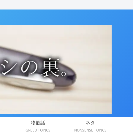
物欲話
ネタ
GREED TOPICS
NONSENSE TOPICS