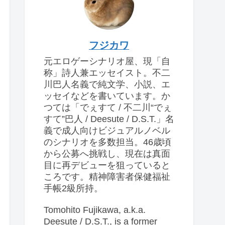
フジカワ
元エロゲーシナリオ屋、現「自
称」詩人兼エッセイスト。不二
川巴人名義で純文学、小説、エ
ッセイなどを書いています。か
つては「でぇすて / 不二川“でぇ
すて”巴人 / Deesute / D.S.T.」名
義で成人向けビジュアルノベル
のシナリオを多数担当。46歳頃
から公募へ挑戦し、現在は真面
目に再デビューを狙っていると
ころです。精神障害者保健福祉
手帳2級所持。
Tomohito Fujikawa, a.k.a.
Deesute / D.S.T., is a former