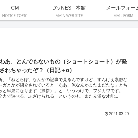
CM
D’s NEST 本館
メールフォー
NOTICE TOPIC
MAIN WEB SITE
MAIL FORM
わあ、とんでもないもの（ショートショート）が発
されちゃったぞ？（日記＋α）
折、「ねとらぼ」なんかの記事で見るんですけど、すんげぇ素敵な
ンガとかが紹介されていると「ああ、俺なんかまだまだだな」とち
っと卑屈になります（挨拶）。と、いうわけで、フジカワです。
全力で遊べる、ふざけられる」というのも、また立派な才能...
2021.03.29