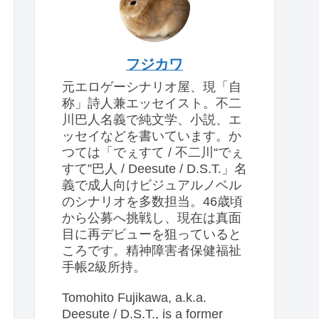
フジカワ
元エロゲーシナリオ屋、現「自
称」詩人兼エッセイスト。不二
川巴人名義で純文学、小説、エ
ッセイなどを書いています。か
つては「でぇすて / 不二川“でぇ
すて”巴人 / Deesute / D.S.T.」名
義で成人向けビジュアルノベル
のシナリオを多数担当。46歳頃
から公募へ挑戦し、現在は真面
目に再デビューを狙っていると
ころです。精神障害者保健福祉
手帳2級所持。
Tomohito Fujikawa, a.k.a.
Deesute / D.S.T., is a former