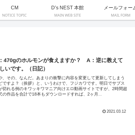
CM
D’s NEST 本館
メールフォー
NOTICE TOPIC
MAIN WEB SITE
MAIL FORM
：470gのホルモンが食えますか？ A：逆に教えて
しいです。（日記）
や、その、なんだ。あまりの衝撃に内容を変更して更新してしまう
どですよ？（挨拶）と、いうわけで、フジカワです。明日でサブス
が切れる例のキワッキワマニア向けエロ動画サイトですが、2時間超
尺の作品を合計で18本もダウンロードすれば、2ヶ月...
2021.03.12