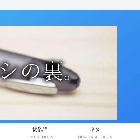
物欲話
ネタ
GREED TOPICS
NONSENSE TOPICS