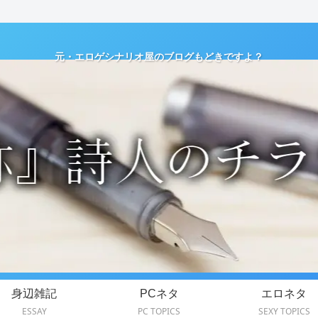
元・エロゲシナリオ屋のブログもどきですよ？
身辺雑記
PCネタ
エロネタ
ESSAY
PC TOPICS
SEXY TOPICS