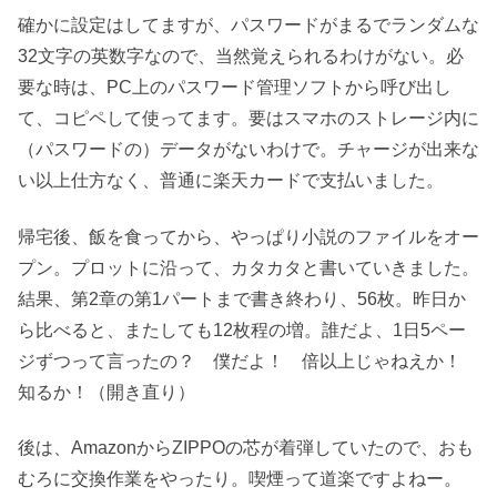
確かに設定はしてますが、パスワードがまるでランダムな
32文字の英数字なので、当然覚えられるわけがない。必
要な時は、PC上のパスワード管理ソフトから呼び出し
て、コピペして使ってます。要はスマホのストレージ内に
（パスワードの）データがないわけで。チャージが出来な
い以上仕方なく、普通に楽天カードで支払いました。
帰宅後、飯を食ってから、やっぱり小説のファイルをオー
プン。プロットに沿って、カタカタと書いていきました。
結果、第2章の第1パートまで書き終わり、56枚。昨日か
ら比べると、またしても12枚程の増。誰だよ、1日5ペー
ジずつって言ったの？ 僕だよ！ 倍以上じゃねえか！
知るか！（開き直り）
後は、AmazonからZIPPOの芯が着弾していたので、おも
むろに交換作業をやったり。喫煙って道楽ですよねー。