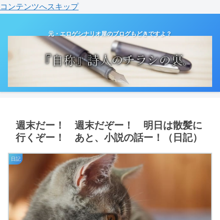
コンテンツへスキップ
元・エロゲシナリオ屋のブログもどきですよ？
週末だー！ 週末だぞー！ 明日は散髪に
行くぞー！ あと、小説の話ー！（日記）
日記