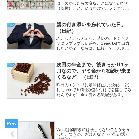
は、欠かしたら大変なことになるのだと
（挨拶）。と、いうわけで、フジカワで
す。「日焼け」というのは、考えるまで
もなく立派な「やけど」なのだなあ、と
いうことを、身をもって知った月曜日、
親の付き添いを忘れていた日。
日記
皆様いかがお過ごしでし...
（日記）
ふぉっふぉっふぉっ、若いの、ドチャク
ソにラブラブしい絵を、SeaArtAIで出力
したいか？ ならば、伝授してしんぜよ
う……。
shy,screaming,crying,drool,sweat,heart（
恥ずかしがる、叫んでいる、泣いてい
次回の年金まで、後きっかり1ヶ
日記
る、...
月なので、ヤミ金から勧誘が来ま
くるなど。（日記）
昨日のエントリに加筆修正した物を、試
しにnoteで100円の値を付けて公開してみ
たんですが、全く売れる気配がありませ
ん（挨拶）。と、いうわけで、フジカワ
です。例年ならば、あと1週間ほどで梅雨
明けのはずなんですが、外は割と全力で
雨が降っており...
Wordは物書きには優しくないことが分か
った。つうか、ざけんな？（小説の話）
（日記）