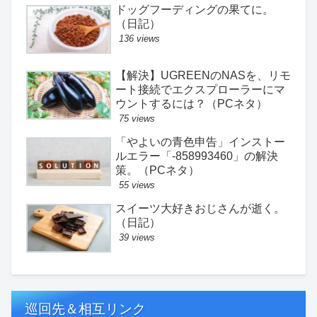
ドッグフーディングの果てに。
（日記）
136 views
【解決】UGREENのNASを、リモ
ート接続でエクスプローラーにマ
ウントするには？（PCネタ）
75 views
「やよいの青色申告」インストー
ルエラー「-858993460」の解決
策。（PCネタ）
55 views
スイーツ大好きおじさんが逝く。
（日記）
39 views
巡回先＆相互リンク