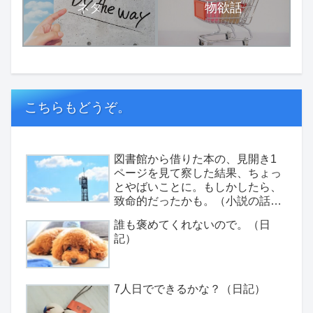
ネタ
物欲話
こちらもどうぞ。
図書館から借りた本の、見開き1
ページを見て察した結果、ちょっ
とやばいことに。もしかしたら、
致命的だったかも。（小説の話と
か）（日記）
誰も褒めてくれないので。（日
記）
7人日でできるかな？（日記）