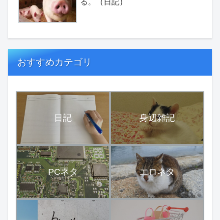
る。（日記）
おすすめカテゴリ
日記
身辺雑記
PCネタ
エロネタ