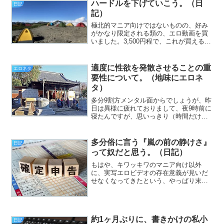
ハードルを下げていこう。（日
日記
ありました。気象庁が、異...
記）
極北的マニア向けではないものの、好み
がかなり限定される類の、エロ動画を買
いました。3,500円程で、これが買えるな
ら安いものだと、心底思いました（挨
拶）。と、いうわけで、フジカワです。
「無理が利く」のと、「無理をしなけれ
適度に性欲を発散させることの重
エロネタ
ばならない」というこ...
要性について。（地味にエロネ
タ）
多分9割方メンタル面からでしょうが、昨
日は異様に疲れておりまして、夜9時前に
寝たんですが、思いっきり（時間だけ
は）長く寝たものの、全然リセット出来
ないという不条理（挨拶）。と、いうわ
けで、フジカワです。夢の中に、サムス
多分俗に言う『嵐の前の静けさ』
日記
ピのナコルル（羅刹Ve...
って奴だと思う。（日記）
もはや、キワッキワのマニア向け以外
に、実写エロビデオの存在意義が見いだ
せなくなってきたという、やっぱり末期
的な何か（挨拶）。と、いうわけで、フ
ジカワです。ゴミ箱さんへの避妊対策
に、いつものスキンをポチったのです
が、いつまで経っても来ないなー...
約1ヶ月ぶりに、書きかけの私小
日記