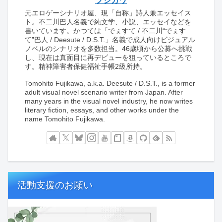
フジカワ
元エロゲーシナリオ屋、現「自称」詩人兼エッセイス
ト。不二川巴人名義で純文学、小説、エッセイなどを
書いています。かつては「でぇすて / 不二川“でぇす
て”巴人 / Deesute / D.S.T.」名義で成人向けビジュアル
ノベルのシナリオを多数担当。46歳頃から公募へ挑戦
し、現在は真面目に再デビューを狙っているところで
す。精神障害者保健福祉手帳2級所持。
Tomohito Fujikawa, a.k.a. Deesute / D.S.T., is a former
adult visual novel scenario writer from Japan. After
many years in the visual novel industry, he now writes
literary fiction, essays, and other works under the
name Tomohito Fujikawa.
活動支援のお願い