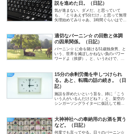
説を進めた日。（日記）
気が進まない、ダメだ、と思っていて
も、「とりあえず5分だけ」と思って無理
矢理始めてみりゃあ、1時間ぐらいはでき
るの法則（挨拶）。と、いうわけで、フ
ジカワです。現行の自室のエアコン。そ
れに変える前のオンボロい奴が、リモコ
適切なバーニン☆ の回数と体調
日記
ンの付いてなかった機種...
の因果関係。（日記）
バーニン☆ に命を賭ける51歳独身男、と
いう、世界を滅ぼしかねない負のパワー
ワードよ（挨拶）。と、いうわけで、フ
ジカワです。時間差で実感しているので
すが、やはり奈良まで行くと、日帰りは
できるものの結構疲れるなと思った火曜
15分の余剰労働を申しつけられ
日記
日、皆様いかがお過ご...
る。あと、転職の話の続き。（日
記）
施設を辞めたいという旨を、姉に「こう
いう人がいるんだけどね？」と、架空の
シンガーソングライターに仮託して相談
したら、「そいつに辞める根性がないだ
けだ。全ての理由は後付けだ」と、バッ
サーっと一刀両断され、非常に清々しか
大神神社への奉納用のお酒を買う
日記
ったです（挨拶）。と、い...
など。（日記）
何度でも言ってやる。日々のバーニン☆