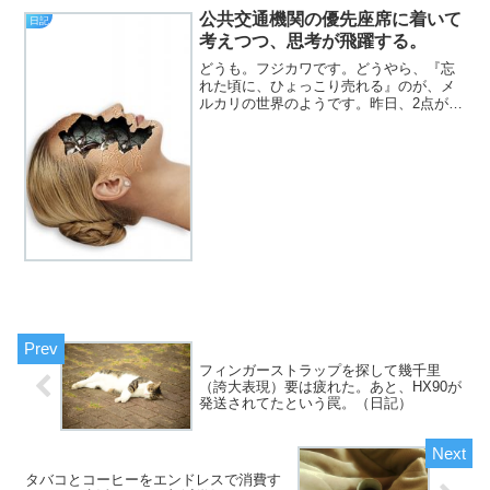
に「イラッ☆」では済まない水曜日、皆
公共交通機関の優先座席に着いて
日記
様いかがお過ごしでしょう...
考えつつ、思考が飛躍する。
どうも。フジカワです。どうやら、『忘
れた頃に、ひょっこり売れる』のが、メ
ルカリの世界のようです。昨日、2点が新
たに売れました。あとは、今日は朝か
ら、幻冬舎さんからの返事を、ビクビク
しながら待ってます。
フィンガーストラップを探して幾千里
（誇大表現）要は疲れた。あと、HX90が
発送されてたという罠。（日記）
タバコとコーヒーをエンドレスで消費す