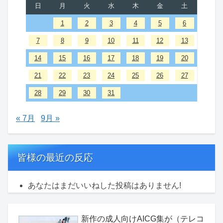
日
月
火
水
木
金
土
1
2
3
4
5
6
7
8
9
10
11
12
13
14
15
16
17
18
19
20
21
22
23
24
25
26
27
28
29
30
31
« 7月
9月 »
皆様の最近の反応
あなたはまだいいねした投稿はありません!
新作の成人向けAICG集が（テレコ