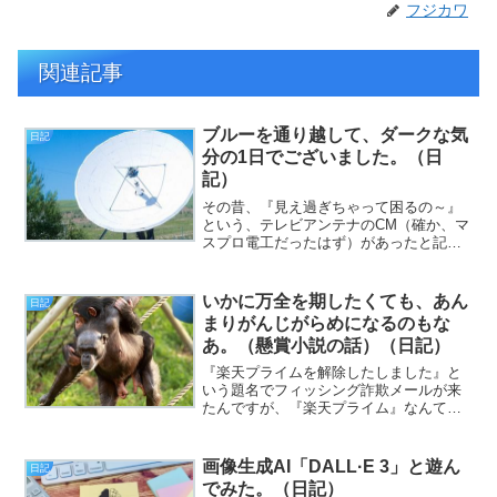
フジカワ
関連記事
ブルーを通り越して、ダークな気
日記
分の1日でございました。（日
記）
その昔、『見え過ぎちゃって困るの～』
という、テレビアンテナのCM（確か、マ
スプロ電工だったはず）があったと記憶
しておりますが、十分以上に鮮明に映像
が視聴できることの、どこが困るのか、
まるで分かりません。というか、あのキ
いかに万全を期したくても、あん
日記
ャッチコピーこそ、日本...
まりがんじがらめになるのもな
あ。（懸賞小説の話）（日記）
『楽天プライムを解除したしました』と
いう題名でフィッシング詐欺メールが来
たんですが、『楽天プライム』なんても
んはあるわきゃあねえので、スパマーの
やる気を疑いたくなりました（挨拶）。
と、いうわけで、フジカワです。思いっ
画像生成AI「DALL·E 3」と遊ん
日記
きり（約一回り）年下の相...
でみた。（日記）