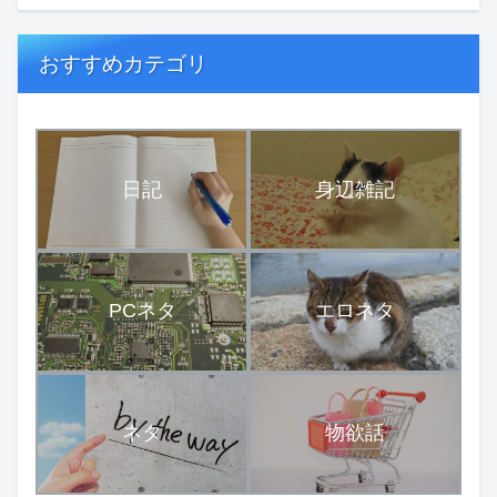
おすすめカテゴリ
日記
身辺雑記
PCネタ
エロネタ
ネタ
物欲話