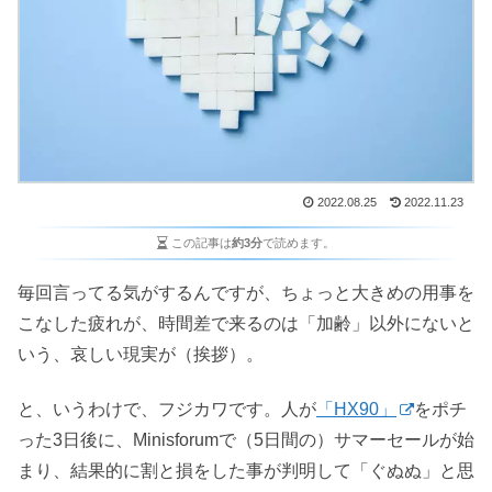
2022.08.25
2022.11.23
この記事は
約3分
で読めます。
毎回言ってる気がするんですが、ちょっと大きめの用事を
こなした疲れが、時間差で来るのは「加齢」以外にないと
いう、哀しい現実が（挨拶）。
と、いうわけで、フジカワです。人が
「HX90」
をポチ
った3日後に、Minisforumで（5日間の）サマーセールが始
まり、結果的に割と損をした事が判明して「ぐぬぬ」と思