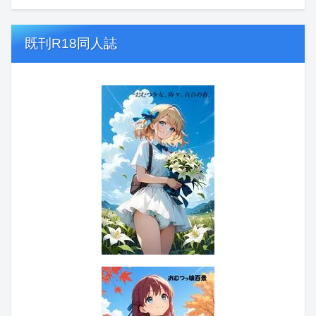
既刊R18同人誌