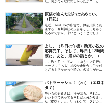
た。何がそんなに忙しかったか？ とい
うのは、当然ながら、例のマクロこと、
「KENZEN SeaArt Helper」のバージョン
アップとバグフィクスの作業です。おか
原稿が進んだ以外は求めまい。
日記
げさま...
（日記）
最近、YouTubeの広告で、神奈川県に鎮
座する、寒川神社の広告をしょっちゅう
見るのですが、来いということでしょう
か（挨拶）。……9月に箱根神社へ行くん
だし、最短で10月だろうな……。と、い
うわけで、フジカワです。ここしばらく
よし、（昨日の午後）懸賞小説の
日記
引きこもってい...
応募完了。そして、昨日も12時間
寝た。あと、選挙の話とか。（日
記）
ここ数ヶ月で、初めて（ゆうちょ銀行に
セーブしてある）純粋な余剰金に手を付
けざるを得なかった時の、名状しがたい
屈辱について（挨拶）。と、いうわけ
で、フジカワです。その、ゆうちょ銀行
から出金した千円なんですが、思いのほ
パトラーッシュ！（×n）（エロネ
エロネタ
か早くにシャグ用フィルター...
タ？）
辛いものを食えば、汗が出る。それは、
シシトウであっても同じだと分かりまし
た（挨拶）。と、いうわけで、フジカワ
です。日々の仕事は、「楽ではないもの
の、気楽」なのですが……テンション的