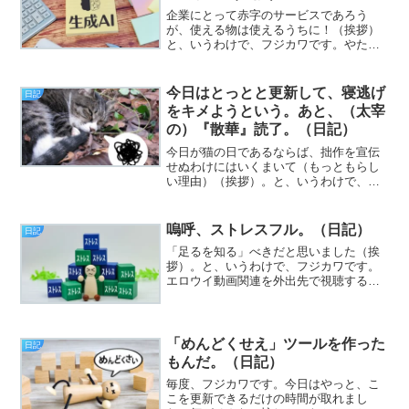
企業にとって赤字のサービスであろう
が、使える物は使えるうちに！（挨拶）
と、いうわけで、フジカワです。やたら
めったら腹を下すのは、IBSなのか、糖尿
病薬の副作用なのか、牛乳の飲み過ぎな
のか、まるで判断が付かない水曜日、皆
今日はとっとと更新して、寝逃げ
日記
様いかがお過ごしでしょ...
をキメようという。あと、（太宰
の）『散華』読了。（日記）
今日が猫の日であるならば、拙作を宣伝
せぬわけにはいくまいて（もっともらし
い理由）（挨拶）。と、いうわけで、フ
ジカワです。今日の仕事は1時間が例のア
レ（難しいの）で、残りの3時間は超ウル
トラ地味な内職で、じゃあ逆にと創作方
嗚呼、ストレスフル。（日記）
日記
面を考えていた火曜日...
「足るを知る」べきだと思いました（挨
拶）。と、いうわけで、フジカワです。
エロウイ動画関連を外出先で視聴する場
合、もういっそ、1TBのスティックSSD
を買ってしまって、まるっと入れてしま
うのはどうだろう？ とか思った木曜
日、皆様いかがお過ごし...
「めんどくせえ」ツールを作った
日記
もんだ。（日記）
毎度、フジカワです。今日はやっと、こ
こを更新できるだけの時間が取れまし