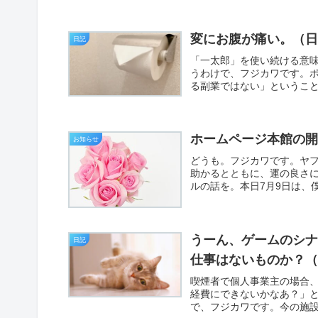
変にお腹が痛い。（
日記
「一太郎」を使い続ける意
うわけで、フジカワです。
る副業ではない」ということ
ホームページ本館の開
お知らせ
どうも。フジカワです。ヤ
助かるとともに、運の良さ
ルの話を。本日7月9日は、僕
うーん、ゲームのシ
日記
仕事はないものか？
喫煙者で個人事業主の場合
経費にできないかなあ？」
で、フジカワです。今の施設