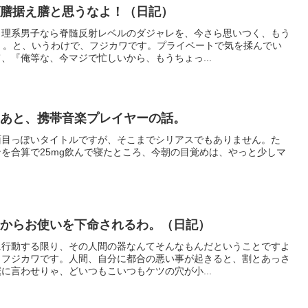
げ膳据え膳と思うなよ！（日記）
、理系男子なら脊髄反射レベルのダジャレを、今さら思いつく、もう
）。と、いうわけで、フジカワです。プライベートで気を揉んでい
、『俺等な、今マジで忙しいから、もうちょっ...
。あと、携帯音楽プレイヤーの話。
面目っぽいタイトルですが、そこまでシリアスでもありません。た
を合算で25mg飲んで寝たところ、今朝の目覚めは、やっと少しマ
朝からお使いを下命されるわ。（日記）
に行動する限り、その人間の器なんてそんなもんだということですよ
、フジカワです。人間、自分に都合の悪い事が起きると、割とあっさ
に言わせりゃ、どいつもこいつもケツの穴が小...