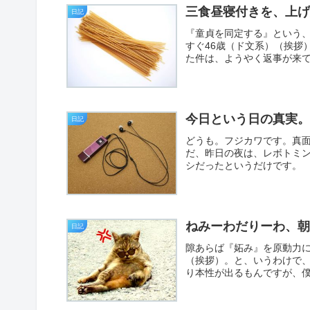
三食昼寝付きを、上
日記
『童貞を同定する』という
すぐ46歳（ド文系）（挨拶
た件は、ようやく返事が来て
今日という日の真実
日記
どうも。フジカワです。真
だ、昨日の夜は、レボトミン
シだったというだけです。
ねみーわだりーわ、
日記
隙あらば『妬み』を原動力
（挨拶）。と、いうわけで
り本性が出るもんですが、僕