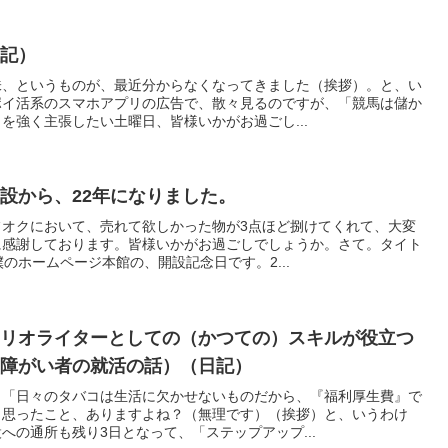
日記）
味、というものが、最近分からなくなってきました（挨拶）。と、い
ポイ活系のスマホアプリの広告で、散々見るのですが、「競馬は儲か
を強く主張したい土曜日、皆様いかがお過ごし...
設から、22年になりました。
フオクにおいて、売れて欲しかった物が3点ほど捌けてくれて、大変
に感謝しております。皆様いかがお過ごしでしょうか。さて。タイト
のホームページ本館の、開設記念日です。2...
ナリオライターとしての（かつての）スキルが役立つ
（障がい者の就活の話）（日記）
、「日々のタバコは生活に欠かせないものだから、『福利厚生費』で
と思ったこと、ありますよね？（無理です）（挨拶）と、いうわけ
への通所も残り3日となって、「ステップアップ...