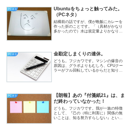
と、いうわけで、フジカワです。昨日の
夜は、具体的にはもう忘れたのですが、
Ubuntuをちょっと触ってみた。
PCネタ
ひどく嫌な夢を見た気がし...
（PCネタ）
結構前の話ですが、僕が晩飯にカレーを
作った折のことです。「（具材がかなり
多かったので）水は規定量よりかなり多
めに入れた」と僕が言うと、「そんなも
ん（水の規定量）まで（箱に）書いてあ
るん！？」と、親はひどく驚いておりま
した。ですが母殿、あなた...
金勘定しまくりの連休。
PCネタ
どうも。フジカワです。マシンの爆音の
原因は、グラボよりもむしろ、CPUクー
ラーがフル回転しているからだと知り、
もういっそ、水冷式に切り替えようかと
思っています。余裕があれば。で。今日
はずっとこさ、『楽天カード入手後の、
金銭計画』について、ひ...
【朗報】あの『付箋紙21』は、ま
PCネタ
だ終わっていなかった！
どうも。フジカワです。我が一族の特徴
として、『己の（特に利害に）関係の無
いことは、知る努力すらしない』という
のがあります。まあ、もちろん、この僕
もそうなんですけど、先ほど晩飯を食っ
ていて、母親が、今さら皆さんに説明す