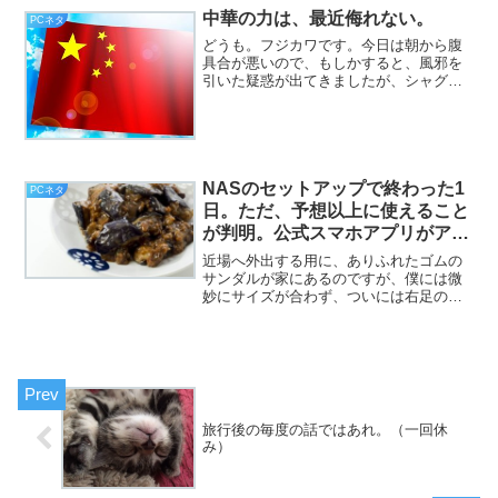
中華の力は、最近侮れない。
るまでもない、『Inte...
PCネタ
どうも。フジカワです。今日は朝から腹
具合が悪いので、もしかすると、風邪を
引いた疑惑が出てきましたが、シャグの
味はまだ美味しいので、それほど深刻で
はないと思っています。皆様いかがお過
ごしでしょうか。
NASのセットアップで終わった1
PCネタ
日。ただ、予想以上に使えること
が判明。公式スマホアプリがアレ
な以外は。（PCネタ）
近場へ外出する用に、ありふれたゴムの
サンダルが家にあるのですが、僕には微
妙にサイズが合わず、ついには右足の親
指にデカい水ぶくれができていました
（挨拶）。と、いうわけで、フジカワで
す。ワクワクワクワクチンチンチンチン
から2日経ったわけですが、...
旅行後の毎度の話ではあれ。（一回休
み）