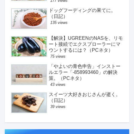
177 views
ドッグフーディングの果てに。
（日記）
135 views
【解決】UGREENのNASを、リモ
ート接続でエクスプローラーにマ
ウントするには？（PCネタ）
75 views
「やよいの青色申告」インストー
ルエラー「-858993460」の解決
策。（PCネタ）
43 views
スイーツ大好きおじさんが逝く。
（日記）
39 views