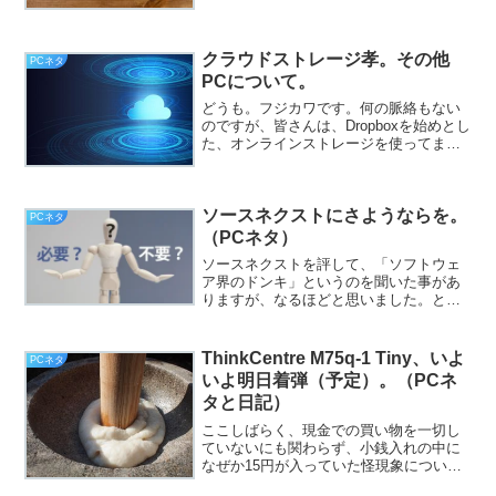
通過を待ってからにするこ...
クラウドストレージ孝。その他
PCネタ
PCについて。
どうも。フジカワです。何の脈絡もない
のですが、皆さんは、Dropboxを始めとし
た、オンラインストレージを使ってます
か？
ソースネクストにさようならを。
PCネタ
（PCネタ）
ソースネクストを評して、「ソフトウェ
ア界のドンキ」というのを聞いた事があ
りますが、なるほどと思いました。と、
いうわけで、フジカワです。そのドンキ
を評して、昔、心友が「ヤンキーの城」
と言いましたが、それはちょっとどうな
ThinkCentre M75q-1 Tiny、いよ
PCネタ
んだろう？ とは。今日の...
いよ明日着弾（予定）。（PCネ
タと日記）
ここしばらく、現金での買い物を一切し
ていないにも関わらず、小銭入れの中に
なぜか15円が入っていた怪現象につい
て、どなたか説明して下さい（挨拶）。