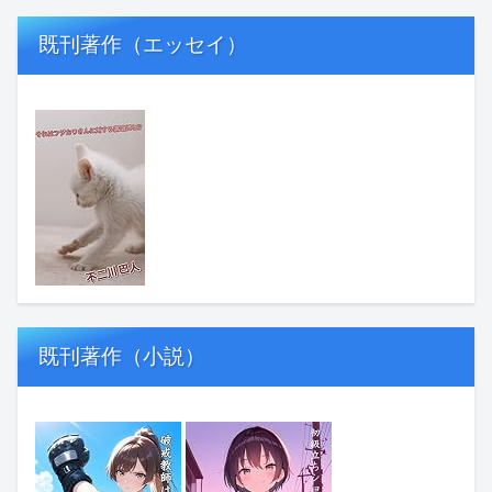
既刊著作（エッセイ）
既刊著作（小説）