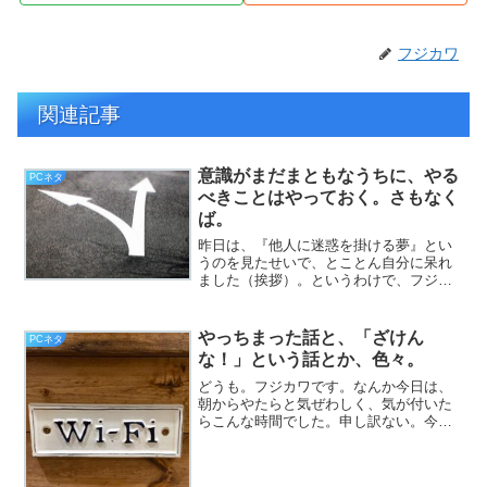
フジカワ
関連記事
意識がまだまともなうちに、やる
PCネタ
べきことはやっておく。さもなく
ば。
昨日は、『他人に迷惑を掛ける夢』とい
うのを見たせいで、とことん自分に呆れ
ました（挨拶）。というわけで、フジカ
ワです。想定外の出費が続いたせいで、
後5日後に迫った、今月の年金の、余剰金
がゴリゴリ減っていきます。全く無くな
やっちまった話と、「ざけん
PCネタ
った！ と言うわけでは...
な！」という話とか、色々。
どうも。フジカワです。なんか今日は、
朝からやたらと気ぜわしく、気が付いた
らこんな時間でした。申し訳ない。今朝
一番のタスクは、ゆうちょ銀行への、年
金の着弾確認。問題なし。ただ、天気が
天気なので、下ろしに行くのは、台風の