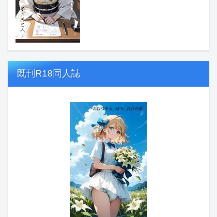
既刊R18同人誌