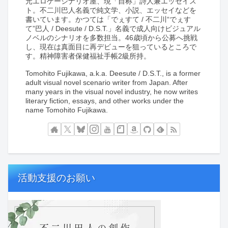
元エロゲーシナリオ屋、現「自称」詩人兼エッセイス
ト。不二川巴人名義で純文学、小説、エッセイなどを
書いています。かつては「でぇすて / 不二川“でぇす
て”巴人 / Deesute / D.S.T.」名義で成人向けビジュアル
ノベルのシナリオを多数担当。46歳頃から公募へ挑戦
し、現在は真面目に再デビューを狙っているところで
す。精神障害者保健福祉手帳2級所持。
Tomohito Fujikawa, a.k.a. Deesute / D.S.T., is a former
adult visual novel scenario writer from Japan. After
many years in the visual novel industry, he now writes
literary fiction, essays, and other works under the
name Tomohito Fujikawa.
活動支援のお願い