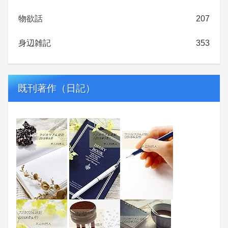
物欲話
207
身辺雑記
353
既刊著作（日記）