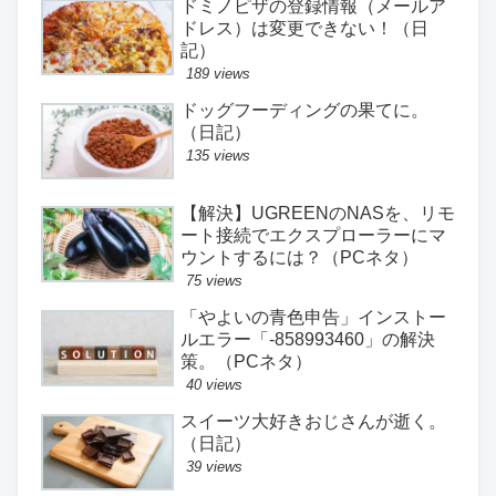
ドミノピザの登録情報（メールア
ドレス）は変更できない！（日
記）
189 views
ドッグフーディングの果てに。
（日記）
135 views
【解決】UGREENのNASを、リモ
ート接続でエクスプローラーにマ
ウントするには？（PCネタ）
75 views
「やよいの青色申告」インストー
ルエラー「-858993460」の解決
策。（PCネタ）
40 views
スイーツ大好きおじさんが逝く。
（日記）
39 views