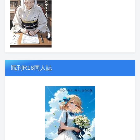
既刊R18同人誌