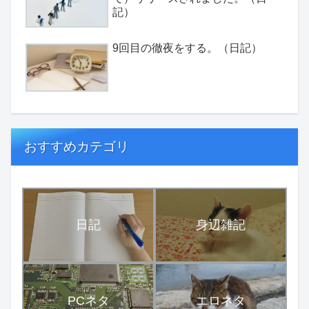
記）
9回目の徹夜をする。（日記）
おすすめカテゴリ
日記
身辺雑記
PCネタ
エロネタ