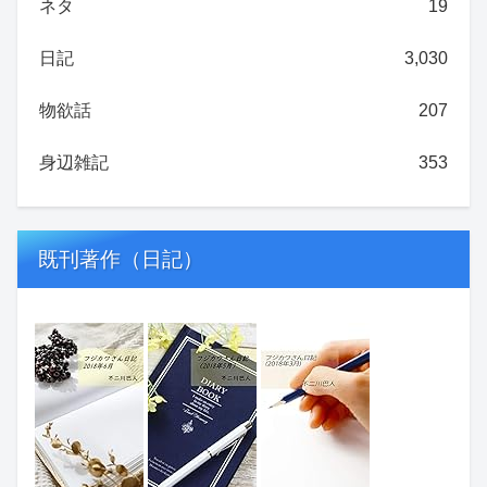
ネタ
19
日記
3,030
物欲話
207
身辺雑記
353
既刊著作（日記）