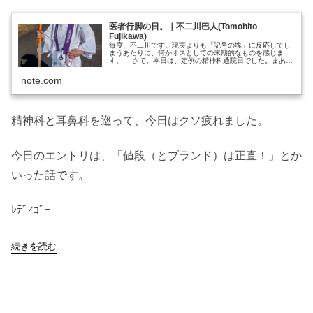
医者行脚の日。｜不二川巴人(Tomohito
Fujikawa)
毎度、不二川です。現実よりも「記号の塊」に反応してし
まうあたりに、何かオスとしての末期的なものを感じま
す。 さて。本日は、定例の精神科通院日でした。まあ、
例のプログラミング作業で、また徹夜してしまった以外
は、さしたる変化はなかったです。と...
note.com
精神科と耳鼻科を巡って、今日はクソ疲れました。
今日のエントリは、「値段（とブランド）は正直！」とか
いった話です。
ﾚﾃﾞｨｺﾞｰ
続きを読む