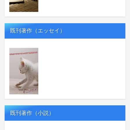
既刊著作（エッセイ）
既刊著作（小説）