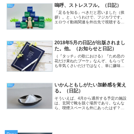
た、と思ったら既にもう4日であり、「な
嗚呼、ストレスフル。（日記）
日記
んなんだ？」と素朴なま...
「足るを知る」べきだと思いました（挨
拶）。と、いうわけで、フジカワです。
エロウイ動画関連を外出先で視聴する場
合、もういっそ、1TBのスティックSSD
を買ってしまって、まるっと入れてしま
うのはどうだろう？ とか思った木曜
日、皆様いかがお過ごし...
2018年5月の日記が出版されまし
CM
た。他。（お知らせと日記）
（『タッチ』の歌における）『ため息の
花だけ束ねたブーケ』なんぞ、もらって
も辛気くさいだけではなく、単に嫌味を
かまされてるだけだと思うんですが、ど
うか（挨拶）。と、いうわけで、フジカ
ワです。昭和の日ですね。僕が学生時代
いかんともしがたい加齢感を覚え
は、まだ『みどりの日』と...
日記
る。（日記）
そういえば、4月から通所する予定の施設
は、玄関で靴を脱ぐ場所であり。なんな
ら、喫煙スペースも外にあったはず？
と思い。紐ナシのスニーカーを、とりあ
えずポチりました（挨拶）。と、いうわ
けで、フジカワです。ちょっと色々へこ
んだりするけど、私は元...