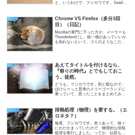
と、いうわけで、フジカワです。SeaArt
で画像を生成する際、アンダーヘアーの
有無は、意外なスパイスになることに気
付いた月曜日、皆様いかがお過ごしでし
Chrome VS Firefox（多分3回
PCネタ
ょうか。今日のエント...
目）（日記）
Mozillaの軍門に下った方が、メーラーも
Thunderbirdだし、統一感があっていいか
も知れないという、ゴミのようなこだわ
り（挨拶）。と、いうわけで、フジカワ
です。今日は姉が帰ってきており、なん
でも、少し遅れた母の誕生日プレゼント
とし...
あえてタイトルを付けるなら、
日記
『祭りの時代』とでもしておこ
う。徒然。
どうも。フジカワです。割と暇なので、
ぼけらーっと思考のメリーゴーランドに
乗っていて、思ったことをまとめてみま
した。まあ、少しの間、お付き合いくだ
さい。
排熱処理（物理）を要する。（エ
エロネタ
ロネタ？）
毎度、フジカワです。色々あって、様々
にわだかまっていたので、物理的な排熱
処理を敢行しました。ってか、以前も