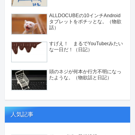
ALLDOCUBEの10インチAndroid
タブレットをポチッとな。（物欲
話）
すげえ！ まるでYouTuberみたい
な一日だ！（日記）
頭のネジが何本か行方不明になっ
たような。（物欲話と日記）
人気記事