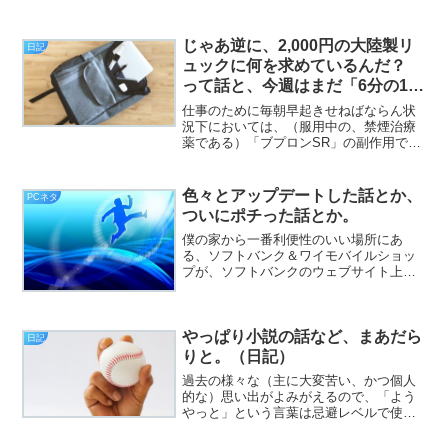
noteの方で触れましたが、Stable
Diffusionのローカル環境においては、い
かなる検閲も働かないので。まずもって
じゃあ逆に、2,000円の大陸製リ
日記
一般的に「...
ュックに何を求めているんだ？
って話と、今週はまだ「6分の1」
しか過ぎてないという話など。
仕事のために毎朝早起きせねばならん状
況下においては、（服用中の、禁煙治療
薬である）「ブプロンSR」の副作用であ
る「不眠」が、いい塩梅に睡眠薬と拮抗
して、「いつもより少し早い時間」程度
に起きられるので、むしろ都合がいいと
色々とアップデートした話とか、
PCネタ
いう（挨拶）。と、いう...
ついにポチった話とか。
僕の家から一番利便性のいい場所にあ
る、ソフトバンク＆ワイモバイルショッ
プが、ソフトバンクのウェブサイト上
の、『ショップ一覧』に載っていないの
が、細やかな謎です（挨拶）。と、いう
わけで、フジカワです。少しでも日々の
やっぱり小説の話など、まあだら
生活維持費を節約できないかと...
日記
りと。（日記）
過去の様々な（主に大変苦い、かつ個人
的な）思い出がよみがえるので、「よう
やっと」という言葉は忌避レベルで使わ
ないようにしています（挨拶）。と、い
うわけで、フジカワです。12月になっ