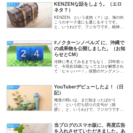
KENZENな話をしよう。（エロ
ごしでしょうか。さて、タ...
エロネタ
ネタ？）
KENZEN、という皮肉（？）は、海の向
こうのギーク達にも通じるそうです。
と、いうわけで、フジカワです。精神的
にKENZENなのはいいとして、身体が真
の意味で健全たるために、考えてみれ
ば、3種類の糖尿病治療法を併用している
#ノクターンノベルズ に、沖縄で
CM
ことに、今さらなが...
の成果物を公開しました。（お知
らせとCM）
冷静に考えてみるまでもなく、23年前っ
て、今現在18歳になってエロが解禁され
て「ヒャッハー！」状態のヤングメンズ
は生まれてないんだよなあ（遠い目の挨
拶）。と、いうわけで、フジカワです。
もはや電車通勤はしないと思われるの
YouTuberデビューしたよ！（日
お知らせ
で、PiTaPaを解約...
記）
俺達の戦いは、まだ始まったばかり
だ！ という打ち切りの文句が（挨
拶）。と、いうわけで、フジカワです。
純粋な休みというのが、もはや物足りな
くなってきているあたり、色んな面で逆
に心配になる日曜日、皆様いかがお過ご
当ブログのスマホ版に、再度広告
お知らせ
しでしょうか。今日のエントリは、...
を入れさせていただきました。あ