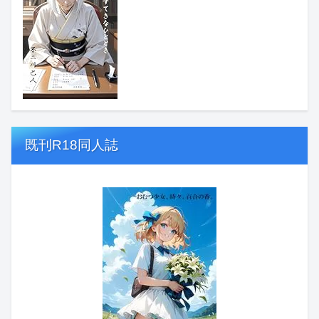
既刊R18同人誌