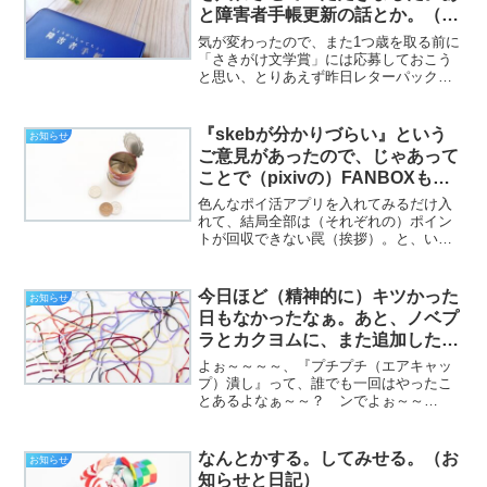
と障害者手帳更新の話とか。（お
知らせと日記）
気が変わったので、また1つ歳を取る前に
「さきがけ文学賞」には応募しておこう
と思い、とりあえず昨日レターパックプ
ラスは買っておきました（挨拶）。と、
いうわけで、フジカワです。なんか変な
電波を受信してしまい、エポスカードに
『skebが分かりづらい』という
お知らせ
再申し込みしたら予想通...
ご意見があったので、じゃあって
ことで（pixivの）FANBOXも始
めてみました。（お知らせと日
色んなポイ活アプリを入れてみるだけ入
記）
れて、結局全部は（それぞれの）ポイン
トが回収できない罠（挨拶）。と、いう
わけで、フジカワです。今日は定例の内
科の検針日で、なにゆえかHbA1cが先月
比プラス0.1%だったのはいいとして、検
今日ほど（精神的に）キツかった
お知らせ
査項目の都合で会...
日もなかったなぁ。あと、ノベプ
ラとカクヨムに、また追加した
話。（お知らせと日記）
よぉ～～～～、『プチプチ（エアキャッ
プ）潰し』って、誰でも一回はやったこ
とあるよなぁ～～？ ンでよぉ～～
～？ アレがカネになったらいいよなっ
て、これまた誰でも一回は思うよなぁ～
～～～？ それに近（ちけ）ぇ心境が味
なんとかする。してみせる。（お
お知らせ
わえるのもよぉ～～～～、ある...
知らせと日記）