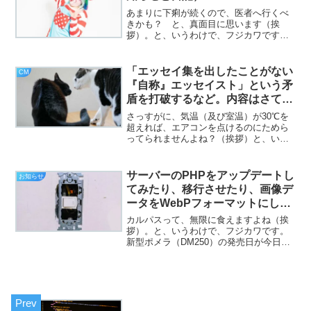
あまりに下痢が続くので、医者へ行くべ
きかも？ と、真面目に思います（挨
拶）。と、いうわけで、フジカワです。
「腹が痛くならない下痢」なので、なお
のこと不気味だと思う日曜日、皆様いか
がお過ごしでしょうか。今日のエントリ
「エッセイ集を出したことがない
CM
は、「やるの！」とかいった...
『自称』エッセイスト」という矛
盾を打破するなど。内容はさてお
き（待てやコラ）。（CM）
さっすがに、気温（及び室温）が30℃を
超えれば、エアコンを点けるのにためら
ってられませんよね？（挨拶）と、いう
わけで、フジカワです。今日は定例の精
神科通院日だったんですが、僕の「これ
これこういう状況で困っています」と言
サーバーのPHPをアップデートし
お知らせ
う訴えを、「でも、なん...
てみたり、移行させたり、画像デ
ータをWebPフォーマットにした
り。んで結局諦めた。（お知ら
カルパスって、無限に食えますよね（挨
せ）
拶）。と、いうわけで、フジカワです。
新型ポメラ（DM250）の発売日が今日で
あり、これを書いている時点で発送もさ
れ、「いよいよか！」と思う金曜日、皆
様いかがお過ごしでしょうか。さて。今
日のエントリは、当ブ...