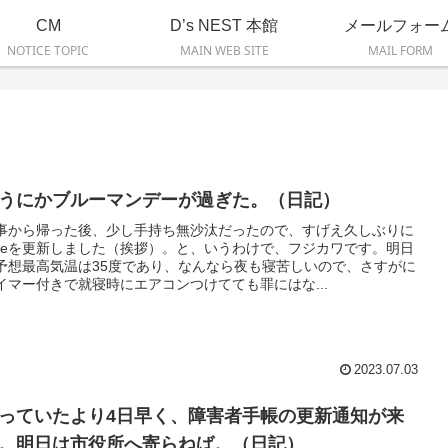
CM
D’s NEST 本館
メールフォー
NOTICE TOPIC
MAIN WEB SITE
MAIL FORM
うにかブルーマンデーが過ぎた。（日記）
事から帰った後、少し手持ち無沙汰だったので、すげえ久しぶりに
oteを更新しました（挨拶）。と、いうわけで、フジカワです。明日
予想最高気温は35度であり、なんなら夜も寝苦しいので、さすがに
イマー付きで就寝時にエアコンつけてても罪にはな...
2023.07.03
っていたより4日早く、障害者手帳の更新通知が来
。明日は市役所へ寄らねば。（日記）