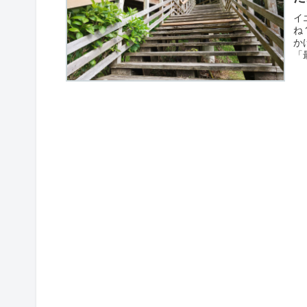
イ
ね
か
「