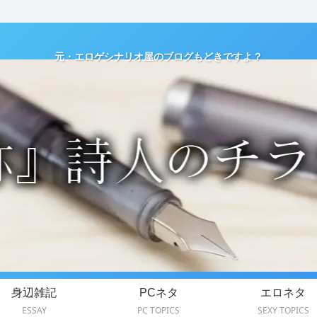
元・エロゲシナリオ屋のブログもどきですよ？
身辺雑記
PCネタ
エロネタ
ESSAY
PC TOPICS
SEXY TOPICS