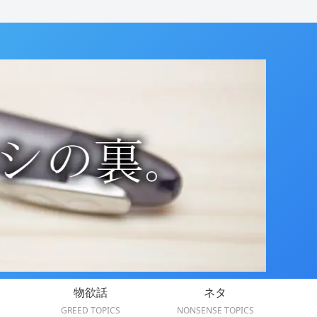
物欲話
ネタ
GREED TOPICS
NONSENSE TOPICS