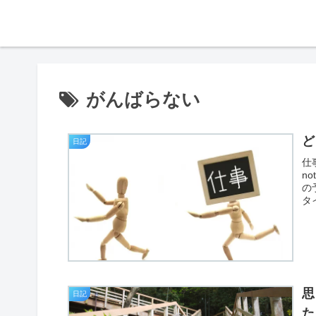
がんばらない
ど
日記
仕
n
の
タ
思
日記
た