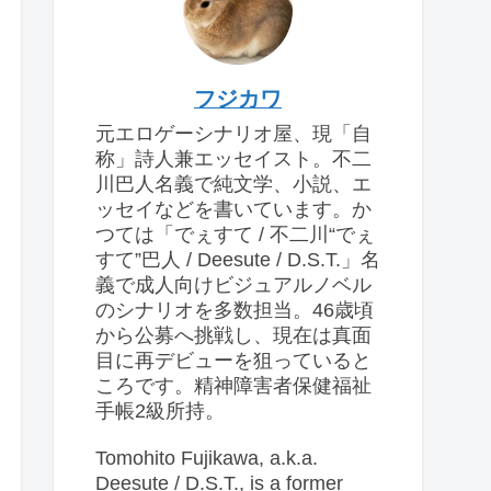
フジカワ
元エロゲーシナリオ屋、現「自
称」詩人兼エッセイスト。不二
川巴人名義で純文学、小説、エ
ッセイなどを書いています。か
つては「でぇすて / 不二川“でぇ
すて”巴人 / Deesute / D.S.T.」名
義で成人向けビジュアルノベル
のシナリオを多数担当。46歳頃
から公募へ挑戦し、現在は真面
目に再デビューを狙っていると
ころです。精神障害者保健福祉
手帳2級所持。
Tomohito Fujikawa, a.k.a.
Deesute / D.S.T., is a former