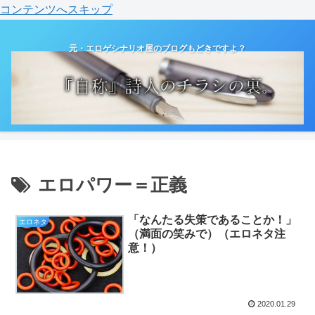
コンテンツへスキップ
元・エロゲシナリオ屋のブログもどきですよ？
エロパワー＝正義
「なんたる失策であることか！」
エロネタ
（満面の笑みで）（エロネタ注
意！）
2020.01.29