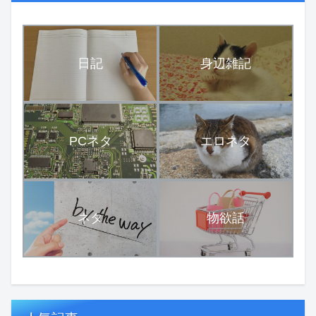
日記
身辺雑記
PCネタ
エロネタ
ネタ
物欲話