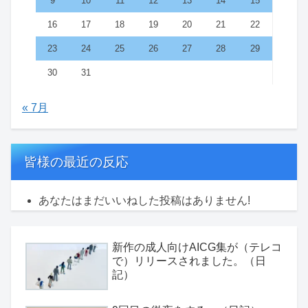
9
10
11
12
13
14
15
16
17
18
19
20
21
22
23
24
25
26
27
28
29
30
31
« 7月
皆様の最近の反応
あなたはまだいいねした投稿はありません!
新作の成人向けAICG集が（テレコ
で）リリースされました。（日
記）