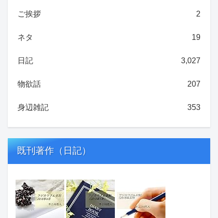
ご挨拶
2
ネタ
19
日記
3,027
物欲話
207
身辺雑記
353
既刊著作（日記）