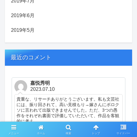
2019年7月
2019年6月
2019年5月
最近のコメント
嘉悦秀明
2023.07.10
貴重な、リサーチありがとうございます。私も文芸社
には、振り回されて、高い見積もり→嫁さんにボロク
ソに言われて出版できませんでした。ただ、3つの愚
作をそれぞれ書面で評価していただいて、作品を客観
的に考え...
幻冬舎 VS 文芸社 VS 風詠社。（自費出版の
メニュー
ホーム
検索
トップ
サイドバー
話）（日記）