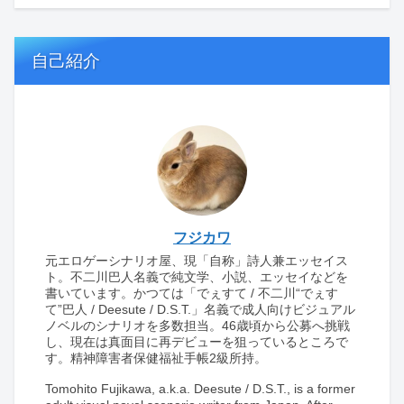
自己紹介
フジカワ
元エロゲーシナリオ屋、現「自称」詩人兼エッセイス
ト。不二川巴人名義で純文学、小説、エッセイなどを
書いています。かつては「でぇすて / 不二川“でぇす
て”巴人 / Deesute / D.S.T.」名義で成人向けビジュアル
ノベルのシナリオを多数担当。46歳頃から公募へ挑戦
し、現在は真面目に再デビューを狙っているところで
す。精神障害者保健福祉手帳2級所持。
Tomohito Fujikawa, a.k.a. Deesute / D.S.T., is a former