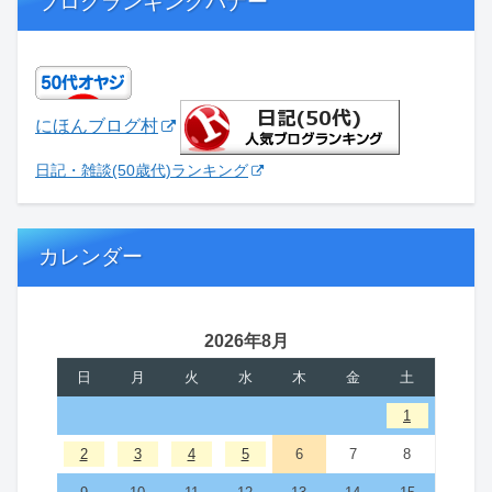
ブログランキングバナー
にほんブログ村
日記・雑談(50歳代)ランキング
カレンダー
2026年8月
日
月
火
水
木
金
土
1
2
3
4
5
6
7
8