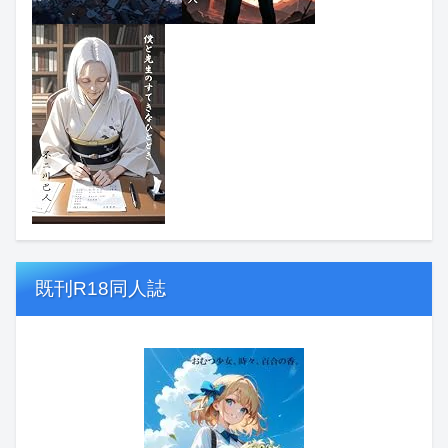
既刊R18同人誌