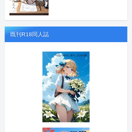
既刊R18同人誌