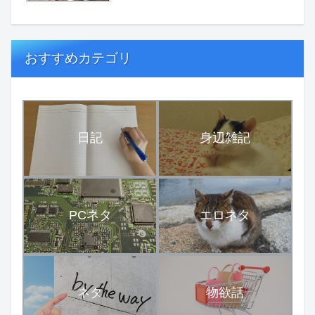
おすすめカテゴリ
日記
身辺雑記
PCネタ
エロネタ
ネタ
物欲話