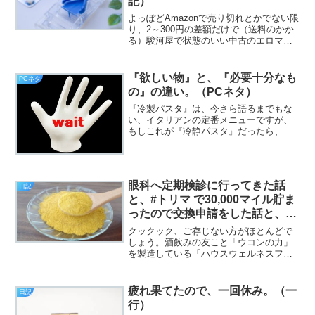
記）
よっぽどAmazonで売り切れとかでない限
り、2～300円の差額だけで（送料のかか
る）駿河屋で状態のいい中古のエロマン
ガを買うより、普通に新品を買って作者
の方に還元したほうがいいことに最近気
づきました（挨拶）。と、いうわけで、
『欲しい物』と、『必要十分なも
PCネタ
フジカワです。...
の』の違い。（PCネタ）
『冷製パスタ』は、今さら語るまでもな
い、イタリアンの定番メニューですが、
もしこれが『冷静パスタ』だったら、シ
ェフがすごく淡々と作っているだけなら
まだしも、作られたパスタの側も、スゲ
エ冷静に、『食われている自分』を観察
しているような雰囲気が出...
眼科へ定期検診に行ってきた話
日記
と、#トリマ で30,000マイル貯ま
ったので交換申請をした話と、コ
カコーラの自販機での小技の話な
クックック、ご存じない方がほとんどで
ど。（日記）
しょう。酒飲みの友こと「ウコンの力」
を製造している「ハウスウェルネスフー
ズ」の本社は、おらが町伊丹市にあるこ
とを！（挨拶）と、いうわけで、フジカ
ワです。そのハウスウェルネスフーズの
疲れ果てたので、一回休み。（一
日記
本社があるのは、伊丹市の...
行）