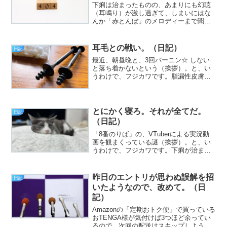
下痢は治まったものの、あまりにも幻聴
（耳鳴り）が激し過ぎて、しまいにはな
んか「赤とんぼ」のメロディーまで聞こ
え始めたので、これはダメだな、と。
（以上）
耳毛との戦い。（日記）
日記
最近、朝昼晩と、3回バーニン☆ しない
と落ち着かないという（挨拶）。と、い
うわけで、フジカワです。脂漏性皮膚炎
のローションを塗り忘れていたら、案の
定再発した日曜日、皆様いかがお過ごし
でしょうか。今日のエントリは、「ムダ
毛め！」とかいった話で...
とにかく寝ろ。それが全てだ。
日記
（日記）
「8番のりば」の、VTuberによる実況動
画を観まくっている謎（挨拶）。と、い
うわけで、フジカワです。下痢が治まっ
たか？ と思ったら、なかなかそうもい
かないので、もどかしい思いのする火曜
日、皆様いかがお過ごしでしょうか。今
昨日のエントリが思わぬ誤解を招
日記
日のエントリは、「...
いたようなので、改めて。（日
記）
Amazonの「定期おトク便」で買っている
おTENGA様が気付けば3つほど余ってい
るので、次回の配送はスキップしようと