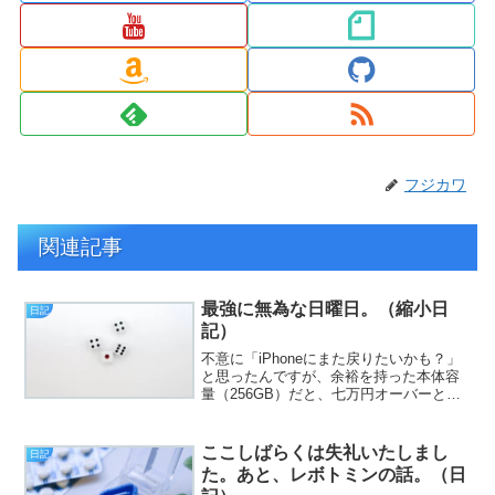
フジカワ
関連記事
最強に無為な日曜日。（縮小日
日記
記）
不意に「iPhoneにまた戻りたいかも？」
と思ったんですが、余裕を持った本体容
量（256GB）だと、七万円オーバーとい
う値段を見て正気に返りました（挨
拶）。と、いうわけで、フジカワです。
次の土曜日は出勤日なのですが、早くも
ここしばらくは失礼いたしまし
日記
今から出られるかど...
た。あと、レボトミンの話。（日