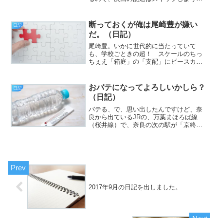
思いました（挨拶）。と、いうわけで、
フジカワです。少し前の話なんですが、
僕がANA AMEXカードを持っていること
断っておくが俺は尾崎豊が嫌い
日記
を姉に言...
だ。（日記）
尾崎豊。いかに世代的に当たっていて
も、学校ごときの超！ スケールのちっ
ちぇえ「箱庭」の「支配」にピースカわ
めき散らして夜の校舎で窓ガラスを壊し
て回るとか。盗んだバイクで走り出す、
とか。立派な器物損壊と窃盗罪だぞ？
おバテになってよろしいかしら？
日記
お前のケツを（主に金銭面で...
（日記）
バテる、で、思い出したんですけど、奈
良から出ているJRの、万葉まほろば線
（桜井線）で、奈良の次の駅が「京終き
ょうばて」なのですが、面白い……と言
うより、なんか不穏な空気を感じます
（挨拶）。と、いうわけで、フジカワで
す。週間天気予報を見ると、...
2017年9月の日記を出しました。