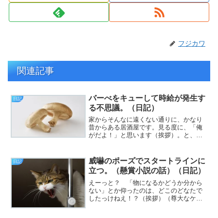
フジカワ
関連記事
バーべをキューして時給が発生す
日記
る不思議。（日記）
家からそんなに遠くない通りに、かなり
昔からある居酒屋です。見る度に、「俺
がだよ！」と思います（挨拶）。と、い
うわけで、フジカワです。おもちゃ
（CHUWI FreeBook）が届いて、ｷｬｯﾎｳ!
と思ったものの、やはり目的がない水曜
威嚇のポーズでスタートラインに
日記
日、皆様...
立つ。（懸賞小説の話）（日記）
えーっと？ 「物になるかどうか分から
ない」とか仰ったのは、どこのどなたで
したっけねえ！？（挨拶）（尊大なケン
カ腰）と、いうわけで、フジカワです。
脳内麻薬がバッキバキにキマっている午