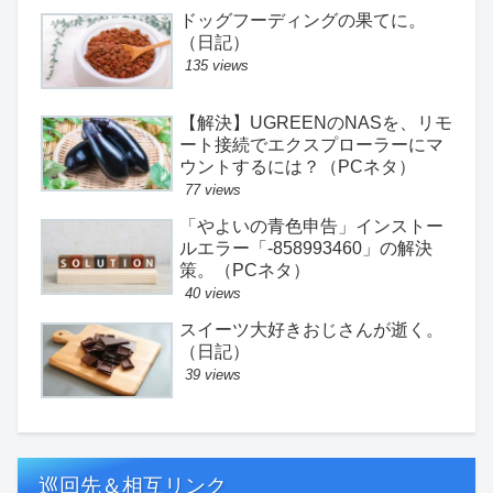
ドッグフーディングの果てに。
（日記）
135 views
【解決】UGREENのNASを、リモ
ート接続でエクスプローラーにマ
ウントするには？（PCネタ）
77 views
「やよいの青色申告」インストー
ルエラー「-858993460」の解決
策。（PCネタ）
40 views
スイーツ大好きおじさんが逝く。
（日記）
39 views
巡回先＆相互リンク