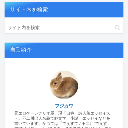
サイト内を検索
自己紹介
フジカワ
元エロゲーシナリオ屋、現「自称」詩人兼エッセイス
ト。不二川巴人名義で純文学、小説、エッセイなどを
書いています。かつては「でぇすて / 不二川“でぇす