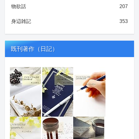
物欲話
207
身辺雑記
353
既刊著作（日記）