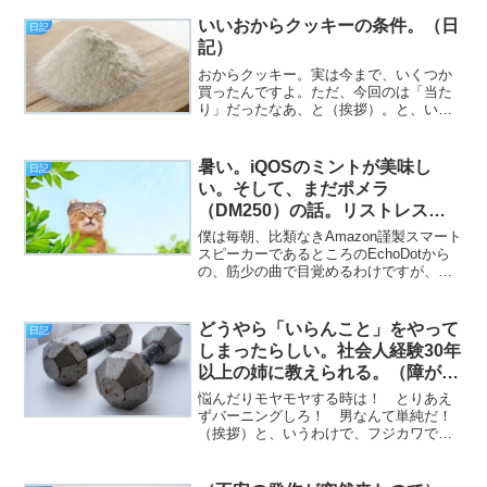
後のひととき、皆様いかがお過ごしでし
いいおからクッキーの条件。（日
ょうか。今なら空だって飛...
日記
記）
おからクッキー。実は今まで、いくつか
買ったんですよ。ただ、今回のは「当た
り」だったなあ、と（挨拶）。と、いう
わけで、フジカワです。昨夜はうかつに
酒を飲んだせいで、案の定起床後の血糖
値がﾋｬｯﾊｰ!（201mg）だった金曜日、皆
暑い。iQOSのミントが美味し
日記
様いかがお過ご...
い。そして、まだポメラ
（DM250）の話。リストレスト
の重要性に気付くなど。（日記）
僕は毎朝、比類なきAmazon謹製スマート
スピーカーであるところのEchoDotから
の、筋少の曲で目覚めるわけですが、選
曲が『労働者M』だと、ちょっと朝から
微妙な気分になります（挨拶）。と、い
うわけで、フジカワです。今日から8月。
どうやら「いらんこと」をやって
日記
くっそ暑い...
しまったらしい。社会人経験30年
以上の姉に教えられる。（障がい
者の就活の話）（日記）
悩んだりモヤモヤする時は！ とりあえ
ずバーニングしろ！ 男なんて単純だ！
（挨拶）と、いうわけで、フジカワで
す。今日の午前中は仕事だったわけです
が、さりげに（僕の後ろで作業してい
た）社長が、僕がやってる工程の所要時