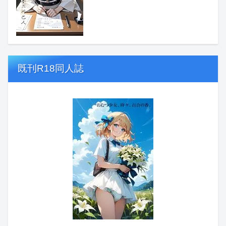
既刊R18同人誌