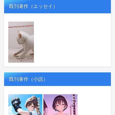
既刊著作（エッセイ）
既刊著作（小説）