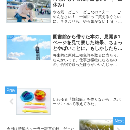
す（挨拶）。と、いうわけで、...
休み）
やる気、どこ？ どこなの？えー……ご
めんなさい！ 一周回って笑えるぐらい
に、ネタよりも、やる気がない！∩( ・
ω・)∩ ばんじゃーい∩( ・ω・)∩ ばん
じゃーい∩( ・ω・)∩ ばんじゃーいドチ
クショオオオオオオオオオオオオ
図書館から借りた本の、見開き1
日記
ッ！！！！！（...
ページを見て察した結果、ちょっ
とやばいことに。もしかしたら、
致命的だったかも。（小説の話と
将来的に原付二種免許を取るに当たり、
か）（日記）
なんかいっそ、仕事は犠牲になるもの
の、合宿で取ったほうがいいんじゃ
ね？ と思って検索してみたら、神戸の
ポートアイランドにそういう合宿の教習
所があったんですけども、前に紹介した
「武庫川自動車学園」の方が、料...
いわゆる『野郎飯』を作りながら、スポ
ーツについて考えてみた。
今日は待望のクーラー設置の日、だった