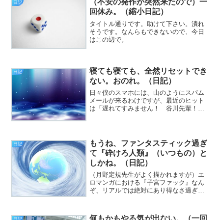
（不安の発作が突然来たので）一
日記
間を測っており、地味にムカッ...
回休み。（縮小日記）
タイトル通りです。助けて下さい。潰れ
そうです。なんらもできないので、今日
はこの辺で。
寝ても寝ても、全然リセットでき
日記
ない。おのれ。（日記）
日々僕のスマホには、山のようにスパム
メールが来るわけですが、最近のヒット
は「遅れてすみません！ 谷川先輩！
今から大丈夫ですか？」とだけ書かれた
物でした。恐らくこっちが返信したらサ
クラサイトに誘導するのは見えてるんで
すが、谷川先輩って誰？（...
もうね、ファンタスティック過ぎ
日記
て『砕けろ人類』（いつもの）と
しかね。（日記）
（月野定規先生がよく描かれますが）エ
ロマンガにおける『子宮ファック』なん
ぞ、リアルでは絶対にあり得なさ過ぎ
て、何周か回って笑えるほどなんです
が、バガヤロ様ァ！ それがいいんだろ
うがこのスカポンタン！ と言いたいで
何もかもやる気が出ない。（一回
日記