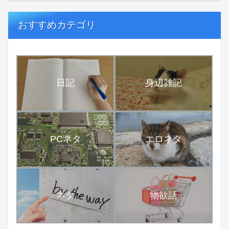
おすすめカテゴリ
日記
身辺雑記
PCネタ
エロネタ
ネタ
物欲話