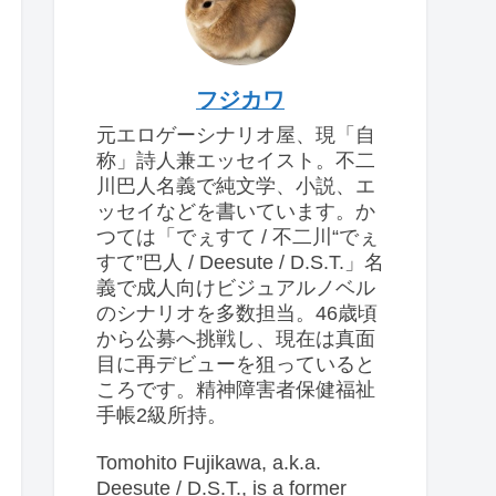
フジカワ
元エロゲーシナリオ屋、現「自
称」詩人兼エッセイスト。不二
川巴人名義で純文学、小説、エ
ッセイなどを書いています。か
つては「でぇすて / 不二川“でぇ
すて”巴人 / Deesute / D.S.T.」名
義で成人向けビジュアルノベル
のシナリオを多数担当。46歳頃
から公募へ挑戦し、現在は真面
目に再デビューを狙っていると
ころです。精神障害者保健福祉
手帳2級所持。
Tomohito Fujikawa, a.k.a.
Deesute / D.S.T., is a former