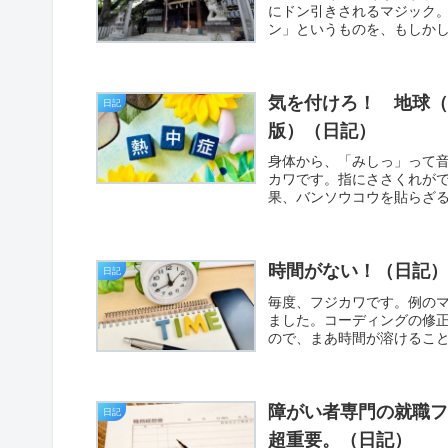
にドン引きされるマジック
ン」というものを、もしかし
気を付けろ！ 地球（
日記
版）（日記）
身体から、「みしっ」って
カワです。指にささくれが
果、バンソウコウを貼らざる
時間がない！（日記
日記
毎度、フジカワです。例の
ました。コーディングの修
ので、まあ時間が溶けること！
障がい者専門の就職フ
日記
超重要。（日記）