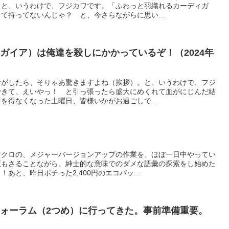
。と、いうわけで、フジカワです。「ふわっと羽織れるカーディガ
て持ってないんじゃ？ と、今さらながらに思い...
ガイア）は俺達を殺しにかかっているぞ！（2024年
音がしたら、そりゃあ驚きますよね（挨拶）。と、いうわけで、フジ
できて、えいやっ！ と引っ張ったら盛大にめくれて血がにじんだ結
を得なくなった土曜日、皆様いかがお過ごしで...
）
マクロの、メジャーバージョンアップの作業を、ほぼ一日中やってい
正もさることながら、紳士的な意味でのダメな語彙の探索をし始めた
あと、昨日ポチった2,400円のエコバッ...
ォーラム（2つめ）に行ってきた。事前準備重要。