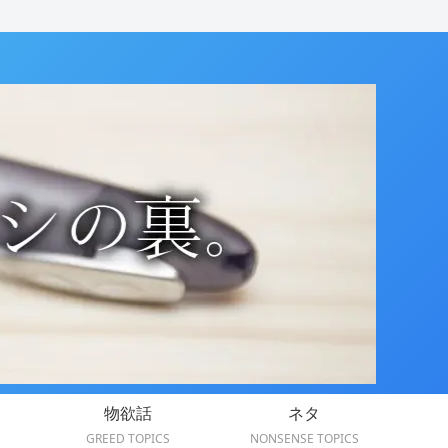
物欲話
ネタ
GREED TOPICS
NONSENSE TOPICS