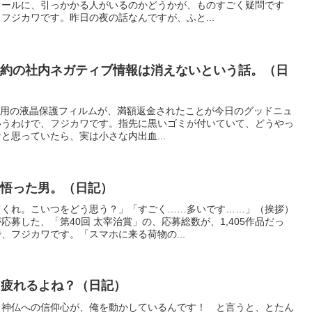
メールに、引っかかる人がいるのかどうかが、ものすごく疑問です
フジカワです。昨日の夜の話なんですが、ふと...
契約の社内ネガティブ情報は消えないという話。（日
hone用の液晶保護フィルムが、満額返金されたことが今日のグッドニュ
いうわけで、フジカワです。指先に黒いゴミが付いていて、どうやっ
と思っていたら、実は小さな内出血...
で悟った男。（日記）
てくれ。こいつをどう思う？」「すごく……多いです……」（挨拶）
募した、「第40回 太宰治賞」の、応募総数が、1,405作品だっ
、フジカワです。「スマホに来る荷物の...
ら、疲れるよね？（日記）
、神仏への信仰心が、俺を動かしているんです！ と言うと、とたん