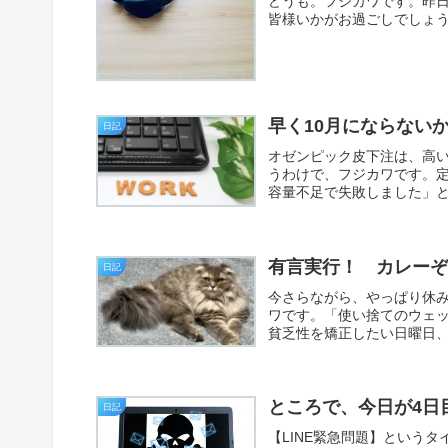
どうも。フジカワです。昨
皆様いかがお過ごしでしょ
早く10月にならない
日記
オゼンピック皮下注は、高
うわけで、フジカワです。定
容量不足で失敗しました」とい
有言実行！ カレー
日記
今さらながら、やっぱり休
ワです。「使い捨てのウェ
貧乏性を矯正したい日曜日、
ところで、今日が4日
日記
【LINE緊急問題】という