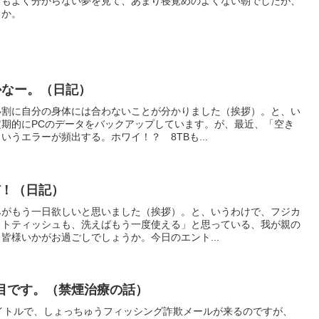
日もよく分からない夢を見て、あまり寝覚めのよくない朝でしたが、
うか。
かなー。（日記）
い割に自分の身体には合わないことが分かりました（挨拶）。と、い
期的にPCのデータをバックアップしています。が、最近、「空き
うエラーが頻出する。ホワイ！？ 8TBも...
ぞ！（日記）
みがもう一日欲しいと思いました（挨拶）。と、いうわけで、フジカ
ットティッシュも、洗えばもう一度使える」と思っている、我が親の
皆様いかがお過ごしでしょうか。今日のエント...
目です。（禁煙治療の話）
タイトルで、しょっちゅうフィッシング詐欺メールが来るのですが、