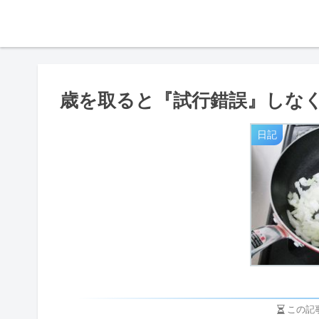
歳を取ると『試行錯誤』しな
日記
この記