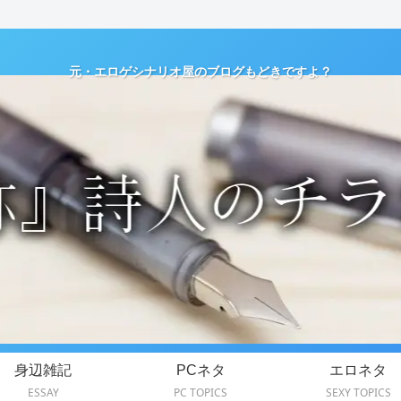
元・エロゲシナリオ屋のブログもどきですよ？
身辺雑記
PCネタ
エロネタ
ESSAY
PC TOPICS
SEXY TOPICS