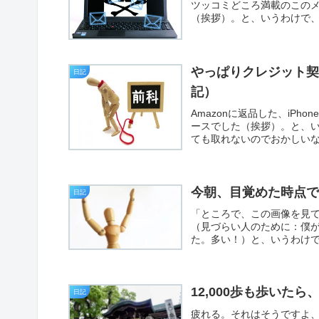
ツッコミどころ満載のこの
（挨拶）。と、いうわけで、
やっぱりクレジット
日記
記）
Amazonに返品した、iP
ースでした（挨拶）。と、
ても取れないのでおかしいな
今朝、目覚めた時点
日記
「ところで、この画像を見
（見づらい人のために：僕が応
た。多い！）と、いうわけで
12,000歩も歩いた
日記
疲れる。それはそうですよ