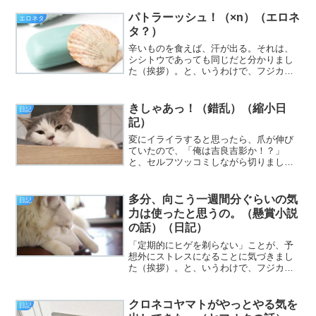
パトラーッシュ！（×n）（エロネ
エロネタ
タ？）
辛いものを食えば、汗が出る。それは、
シシトウであっても同じだと分かりまし
た（挨拶）。と、いうわけで、フジカワ
です。日々の仕事は、「楽ではないもの
の、気楽」なのですが……テンション的
に「イラッ☆」では済まない水曜日、皆
きしゃあっ！（錯乱）（縮小日
日記
様いかがお過ごしでしょう...
記）
変にイライラすると思ったら、爪が伸び
ていたので、「俺は吉良吉影か！？」
と、セルフツッコミしながら切りました
（挨拶）。と、いうわけで、フジカワで
す。爪と言えば、一昨年、伊勢の神宮へ
行った折に、歩き倒したせいで足の爪が
多分、向こう一週間分ぐらいの気
日記
盛大に内出血したわけですが...
力は使ったと思うの。（懸賞小説
の話）（日記）
「定期的にヒゲを剃らない」ことが、予
想外にストレスになることに気づきまし
た（挨拶）。と、いうわけで、フジカワ
です。少年時代に読んでいたジャンプか
らのパクリですが、「一○不乱」を「一万
不乱」と書いたら、キンキンこと故・愛
クロネコヤマトがやっとやる気を
日記
川欽也の声で「ハァゥマ...