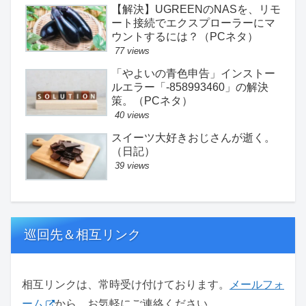
【解決】UGREENのNASを、リモ
ート接続でエクスプローラーにマ
ウントするには？（PCネタ）
77 views
「やよいの青色申告」インストー
ルエラー「-858993460」の解決
策。（PCネタ）
40 views
スイーツ大好きおじさんが逝く。
（日記）
39 views
巡回先＆相互リンク
相互リンクは、常時受け付けております。
メールフォ
ーム
から、お気軽にご連絡ください。