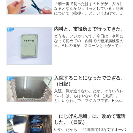
「朝一番で剃ったはずのヒゲが、夕方に
なるとなんかジョリっとしている」悲哀
について（挨拶）。と、いうわけで、フ
ジカワです。YouTubeで占いチャンネル
ばっかり観ていると、もう大概わけが分
からなくなる土曜日、皆様いかがお過ご
内科と、市役所まで行ってきた。
日記
しでしょうか。今日...
どうも。フジカワです。今日は、令和に
なって初めての、内科での糖尿病検査の
日。A1cの値が、スコーンと上がってお
り、原因は恐らく、タイミングの悪さ
で、クロムのサプリメントを切らせてい
た時期があったためと推察されます。来
月は多分、大丈夫なんじゃ...
入院することになったでござる。
日記
（日記）
入院。気が進まない、とか、そういうレ
ベルには、もはやないです（挨拶）。
と、いうわけで、フジカワです。Ploom
のカプセル入りタバコスティックは、指
で潰さなければならないことを学習しま
した。今日のエントリは、「入院！」と
「にじげん尼崎」に、改めて電話
日記
かいった話です。ﾚﾃﾞ...
した。（日記）
いや、だから、「1週間で10万文字オーバ