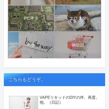
PCネタ
エロネタ
ネタ
物欲話
こちらもどうぞ。
VAPEリキッドのDIYの件、再度。
他。（日記）