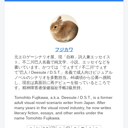
フジカワ
元エロゲーシナリオ屋、現「自称」詩人兼エッセイス
ト。不二川巴人名義で純文学、小説、エッセイなどを
書いています。かつては「でぇすて / 不二川“でぇす
て”巴人 / Deesute / D.S.T.」名義で成人向けビジュアル
ノベルのシナリオを多数担当。46歳頃から公募へ挑戦
し、現在は真面目に再デビューを狙っているところで
す。精神障害者保健福祉手帳2級所持。
Tomohito Fujikawa, a.k.a. Deesute / D.S.T., is a former
adult visual novel scenario writer from Japan. After
many years in the visual novel industry, he now writes
literary fiction, essays, and other works under the
name Tomohito Fujikawa.