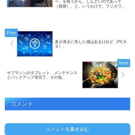
ー」を狙うから、しんどいのであって
（挨拶）。と、いうわけで、フジカワで
す。ここ最近、天気が悪いことを言い訳
にして、氏神様のお社以下への参拝をサ
ボっているわけですが、やはり、「罪悪
感や心配をリリースでき...
多少遅きに失した感はあるけれど（PCネ
タ）。
サブマシンのタブレット、メンテナンス
とバックアップ等完了。その他。
コメント
コメントを書き込む