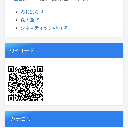
ろじぱら
変人窟
シネマティックVlog
QRコード
カテゴリ