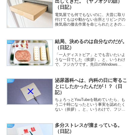
出してきた。（ヤフオクの話）
（日記）
電気屋でも何でもないのに、大昔に取り
付けてもはや動かない台所とリビングの
換気扇の撤去作業を命じられたときの無
茶振り感について（挨拶）。と、いうわ
けで、フジカワです。幸いにもその換気
扇は取り付け方が簡単で、外すのも思っ
結局、決めるのは自分なのだが。
日記
てたより楽だったんですが...
（日記）
「一人ディストピア」とでも言いたいよ
うな一日でした（挨拶）。と、いうわけ
で、フジカワです。先日のWindows
Updateに伴い、ATOK＝サンの挙動がお
かしくなったので（中略）Google日本語
入力をインストールしてみたのですが
泌尿器科へは、内科の日に寄るこ
日記
（中略）...
とにしたかったんだが！？（日
記）
ちょろっとYouTubeを眺めていたら、も
う二十時になったという事実を認めたく
ない（挨拶）。と、いうわけで、フジカ
ワです。師匠（平沢進御大）のライブの
チケットの抽選に漏れてしょんぼりする
月曜日、皆様いかがお過ごしでしょう
多分ストレスが溜まっている。
日記
か。今日のエントリは...
（日記）