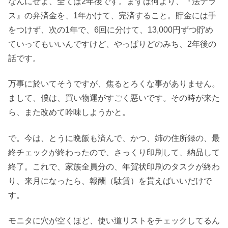
なんにせよ、全ては2年後です。まずは何より、『法テラ
ス』の弁済金を、1年かけて、完済すること。貯金には手
をつけず、次の1年で、6回に分けて、13,000円ずつ貯め
ていってもいいんですけど、やっぱりどのみち、2年後の
話です。
万事に於いてそうですが、焦るとろくな事がありません。
まして、僕は、買い物運がすごく悪いです。その時が来た
ら、また改めて吟味しようかと。
で。今は、とうに晩飯も済んで、かつ、姉の住所録の、最
終チェックが終わったので、さっくり印刷して、納品して
終了。これで、家族全員分の、年賀状印刷のタスクが終わ
り、来月になったら、報酬（駄賃）を貰えばいいだけで
す。
モニタに穴が空くほど、使い道リストをチェックしてるん