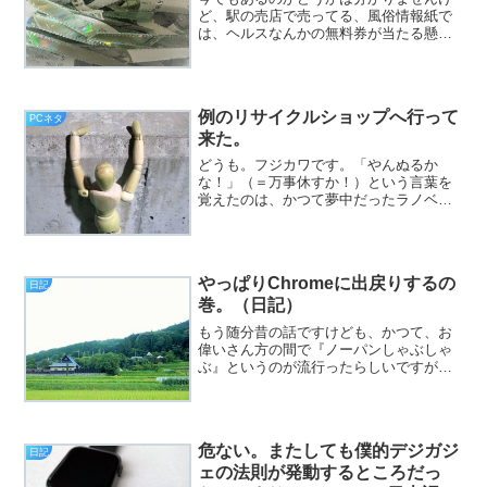
ど、駅の売店で売ってる、風俗情報紙で
は、ヘルスなんかの無料券が当たる懸賞
をやってるんですが、あれ、結構狙い目
で、昔の僕も、軽い気持ちで応募した
ら、あっさり当たって、割といい思いを
したものです（挨拶）。と、...
例のリサイクルショップへ行って
PCネタ
来た。
どうも。フジカワです。「やんぬるか
な！」（＝万事休すか！）という言葉を
覚えたのは、かつて夢中だったラノベ
の、『無責任艦長タイラー』シリーズで
した。今回のアイキャッチ画像は、そん
な感じで選んでみました。皆様いかがお
過ごしでしょうか。さて。さっ...
やっぱりChromeに出戻りするの
日記
巻。（日記）
もう随分昔の話ですけども、かつて、お
偉いさん方の間で『ノーパンしゃぶしゃ
ぶ』というのが流行ったらしいですが、
個人的には、あれほど悪趣味で回りくど
いものはないと思います。そんなんだっ
たら、素直にソープに行くか、そこまで
金が出せないなら、浅草の...
危ない。またしても僕的デジガジ
日記
ェの法則が発動するところだっ