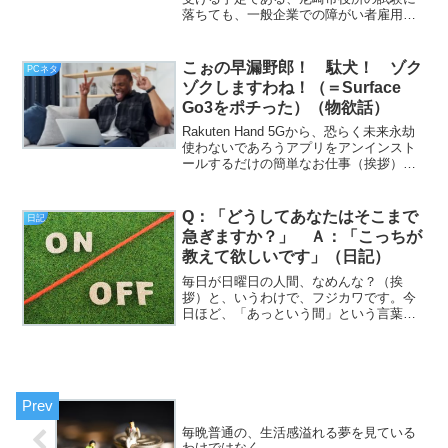
落ちても、一般企業での障がい者雇用枠
で転職活動をしようかな？ とか（挨
拶）。と、いうわけで、フジカワです。
別に今の就労継続支援施設に不満は（目
こぉの早漏野郎！ 駄犬！ ゾク
PCネタ
立っては）ないのですが、そ...
ゾクしますわね！（＝Surface
Go3をポチった）（物欲話）
Rakuten Hand 5Gから、恐らく未来永劫
使わないであろうアプリをアンインスト
ールするだけの簡単なお仕事（挨拶）。
と、いうわけで、フジカワです。睡眠ス
コアは高くても、寝覚めが悪いと1日が台
無しになると思う水曜日、皆様いかがお
Q：「どうしてあなたはそこまで
日記
過ごしで...
急ぎますか？」 Ａ：「こっちが
教えて欲しいです」（日記）
毎日が日曜日の人間、なめんな？（挨
拶）と、いうわけで、フジカワです。今
日ほど、「あっという間」という言葉が
しっくり来る日もないと思う夜のひとと
き、皆様いかがお過ごしでしょうか。さ
て。タイトルの話なんですが、昼の更新
後、改めてプロットのテキス...
毎晩普通の、生活感溢れる夢を見ている
わけではなく。