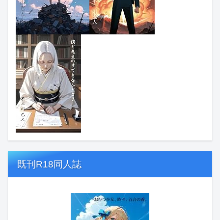
既刊R18同人誌