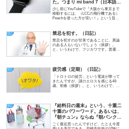
た。つまり mi band 7（日本語
版）の話。（物欲話）
少し前にYouTubeで『大阪から東京まで
移動するには、（LCCの飛行機である）
Peachを使った方が安い！』という旨の
動画を観たんですが、僕の住んでいる場
所的には、不便な場所にある（＝とても
遠い）関空から同じく不便な場所にある
禁忌を犯す。（日記）
日記
（＝都心まで...
禁忌を犯すのが甘美であることに、異論
のある人もいないでしょう（挨拶）。
と、いうわけで、フジカワです。普通な
ら即入院レベルの血糖値を見逃してくれ
る、かかりつけの内科は優しいと思いま
す。今日のエントリは、「禁忌を犯
す！」とかいった話です。ﾚﾃﾞ...
疲労感（定期）（日記）
日記
「トロトロの徒労」という電波が降って
きたんですが、謎のエロスを感じる49
歳、初春（挨拶）。と、いうわけで、フ
ジカワです。最近、宮沢賢治の全集に手
をつけ始めましたが、なんとなくしっく
りこないな？ などと、生意気な事を思
う火曜日、皆様いかがお過...
『給料日の週末』という、十重二
日記
十重のパワーワード。あるいは、
『朝チュン』ならぬ『朝パンクロ
ック』の話など。（日記）
ごく最近思ったんですけど、たとえ今度
受ける予定である、尼崎市役所の試験に