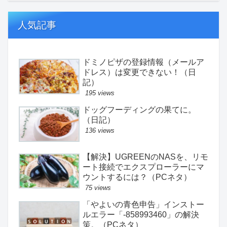
人気記事
ドミノピザの登録情報（メールア
ドレス）は変更できない！（日
記）
195 views
ドッグフーディングの果てに。
（日記）
136 views
【解決】UGREENのNASを、リモ
ート接続でエクスプローラーにマ
ウントするには？（PCネタ）
75 views
「やよいの青色申告」インストー
ルエラー「-858993460」の解決
策。（PCネタ）