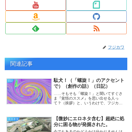
フジカワ
関連記事
駄犬！（「螺旋！」のアクセント
日記
で）（創作の話）（日記）
……そもそも「螺旋！」と聞いてすぐさ
ま『覚悟のススメ』を思い出せる人っ
て？（挨拶）と、いうわけで、フジカワ
です。親が「疲れたのでもう寝る」と言
うもんで、「ｱｯﾊｲ」と思ったらまだ午後6
時であり「さすが83歳は違うな！」など
【微妙にエロネタ含む】超絶に処
エロネタ
と見当違いの所で感...
分に困る物が発掘された。
今でもあるのかどうかは分かりませんけ