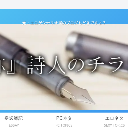
元・エロゲシナリオ屋のブログもどきですよ？
身辺雑記
PCネタ
エロネタ
ESSAY
PC TOPICS
SEXY TOPICS