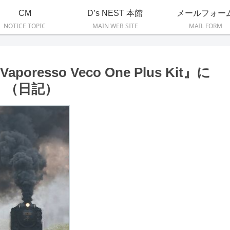
CM
D’s NEST 本館
メールフォー
NOTICE TOPIC
MAIN WEB SITE
MAIL FORM
esso Veco One Plus Kit』に
）（日記）