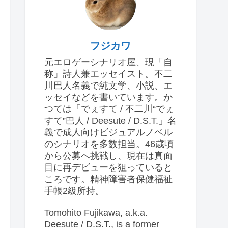
フジカワ
元エロゲーシナリオ屋、現「自
称」詩人兼エッセイスト。不二
川巴人名義で純文学、小説、エ
ッセイなどを書いています。か
つては「でぇすて / 不二川“でぇ
すて”巴人 / Deesute / D.S.T.」名
義で成人向けビジュアルノベル
のシナリオを多数担当。46歳頃
から公募へ挑戦し、現在は真面
目に再デビューを狙っていると
ころです。精神障害者保健福祉
手帳2級所持。
Tomohito Fujikawa, a.k.a.
Deesute / D.S.T., is a former