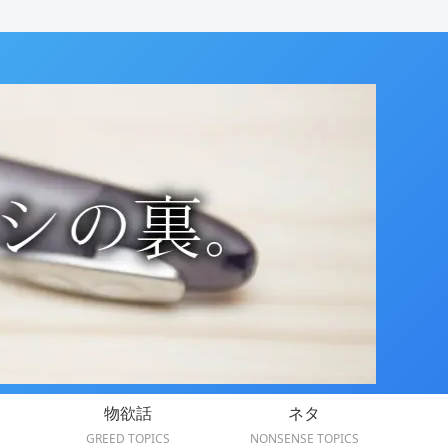
物欲話
ネタ
GREED TOPICS
NONSENSE TOPICS