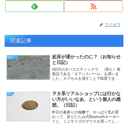
フジカワ
関連記事
起床が遅かったのに？（お知らせ
お知らせ
と日記）
iQOSのタバコスティックで、（割と）新
製品である「オアシスパール」を買いま
した。カプセルを潰すことで味変できる
やつなのですが、歯で潰す際に、地味な
快感を覚えます（挨拶）。と、いうわけ
で、フジカワです。（日清の）「どん兵
ヲタ系リアルショップには行かな
日記
衛」を、レンチンで作...
い方がいいなあ、という個人の感
想。（日記）
昨日の墓参りの報酬で、やっぱり気が変
わって、折りたたみ式Bluetoothキーボー
ドと、ミニサイズのマウスを買ってしま
いました（挨拶）。と、いうわけで、フ