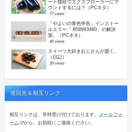
ート接続でエクスプローラーにマ
ウントするには？（PCネタ）
77 views
「やよいの青色申告」インストー
ルエラー「-858993460」の解決
策。（PCネタ）
40 views
スイーツ大好きおじさんが逝く。
（日記）
39 views
巡回先＆相互リンク
相互リンクは、常時受け付けております。
メールフォ
ーム
から、お気軽にご連絡ください。