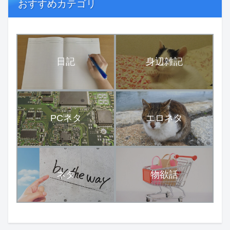
おすすめカテゴリ
日記
身辺雑記
PCネタ
エロネタ
ネタ
物欲話