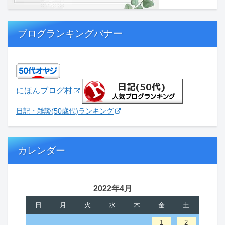
ブログランキングバナー
にほんブログ村
日記・雑談(50歳代)ランキング
カレンダー
2022年4月
日
月
火
水
木
金
土
1
2