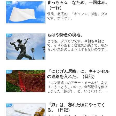
す。寝覚めが悪いのはいつものこととし
まっちろ☆ なため、一回休み。
日記
ても、最近はそこに『暑さ』が...
（一行）
僕氏、徹底的に「ギャフン」状態。ダメ
です。ボスケテ。
もはや諦念の境地。
日記
どうも。フジカワです。今朝も今朝と
て、そりゃあもう寝覚めが悪くて、朝か
らいい気分のしようはずもないのです
が、皆様いかがお過ごしでしょうか。し
かし、もうすぐ10月だというのに、この
暑さはどういうことでしょうか。そりゃ
まあ、朝晩は多少過ごしやす...
「にじげん尼崎」に、キャンセル
日記
の連絡を入れた。（日記）
「エン派遣」のアラートメールが、あま
りにうっとうしいので、全部配信を停止
しました（挨拶）。と、いうわけで、フ
ジカワです。今月いっぱいの今の施設
が、有給を正しい値段（日給相当額）で
買い取ってくれるという事が分かって、
『奴』は、忘れた頃にやってく
日記
かなり嬉しかった火曜日、皆...
る。（日記）