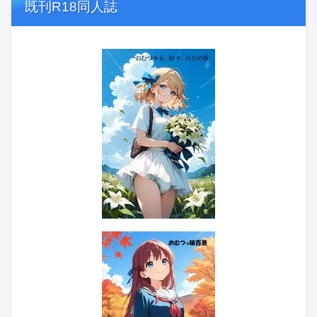
既刊R18同人誌