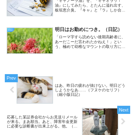
『キャノーラ油』を、『キャオラッ！
油』にしてみたら、とたんに溢れ出す、
板垣恵介臭。『キャ』と『ラ』しか合っ
てませんが（挨拶）。と、いうわけで、
フジカワです。ずっと座椅子にあぐらだ
と、尻と腰よりも、膝に来ることが、今
明日はお勤めにつき。（日記）
さらながらに分かったんです...
日記
「ローマ字すら読めない後期高齢者に、
あーだこーだ言われたかねえ！」とい
う、極めて幼稚なマウントの取り方につ
いて（挨拶）。と、いうわけで、フジカ
ワです。「あ、なんか俺、悟っちゃっ
た？」という程度には、バチクソに疲れ
ている金曜日、皆様いかがお過...
はあ、昨日の疲れが抜けない。明日どう
しようかなあ……（フヌケのセリフ）
（縮小版日記）
応募した某証券会社からお見送りメール
が来る。まあ順当。あと、障害年金更新
に必要な診断書が出来上がる。他。（日
記）