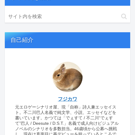
自己紹介
フジカワ
元エロゲーシナリオ屋、現「自称」詩人兼エッセイス
ト。不二川巴人名義で純文学、小説、エッセイなどを
書いています。かつては「でぇすて / 不二川“でぇす
て”巴人 / Deesute / D.S.T.」名義で成人向けビジュアル
ノベルのシナリオを多数担当。46歳頃から公募へ挑戦
し、現在は真面目に再デビューを狙っているところで