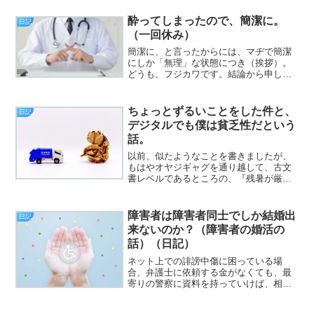
ジカワです。人が気分よくシャグを吸っ
ていたら、なんか焦げ臭いので、あ
酔ってしまったので、簡潔に。
日記
れ？ と思ったら、...
（一回休み）
簡潔に、と言ったからには、マヂで簡潔
にしか「無理」な状態につき（挨拶）。
どうも、フジカワです。結論から申し上
げると。かなり早い時間（18時台！）
に、ついうっかりメガハイボールを作っ
てグビー！ した結果。今現在、指が痺
ちょっとずるいことをした件と、
日記
れて（僕は酔うと真っ先に...
デジタルでも僕は貧乏性だという
話。
以前、似たようなことを書きましたが、
もはやオヤジギャグを通り越して、古文
書レベルであるところの、『残暑が厳し
いざんしょー！』というダジャレの、そ
もそもの発祥が気になります。発祥当初
は、それで周囲のウケが取れていたのか
障害者は障害者同士でしか結婚出
日記
も含めて。と、いうわけで...
来ないのか？（障害者の婚活の
話）（日記）
ネット上での誹謗中傷に困っている場
合、弁護士に依頼する金がなくても、最
寄りの警察に資料を持っていけば、相談
に乗ってもらえることが分かりました
（挨拶）。と、いうわけで、フジカワで