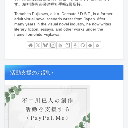
す。精神障害者保健福祉手帳2級所持。
Tomohito Fujikawa, a.k.a. Deesute / D.S.T., is a former
adult visual novel scenario writer from Japan. After
many years in the visual novel industry, he now writes
literary fiction, essays, and other works under the
name Tomohito Fujikawa.
活動支援のお願い