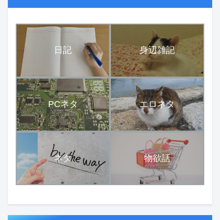
日記
身辺雑記
PCネタ
エロネタ
ネタ
物欲話