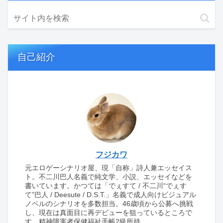
自己紹介
フジカワ
元エロゲーシナリオ屋、現「自称」詩人兼エッセイス
ト。不二川巴人名義で純文学、小説、エッセイなどを
書いています。かつては「でぇすて / 不二川“でぇす
て”巴人 / Deesute / D.S.T.」名義で成人向けビジュアル
ノベルのシナリオを多数担当。46歳頃から公募へ挑戦
し、現在は真面目に再デビューを狙っているところで
す。精神障害者保健福祉手帳2級所持。