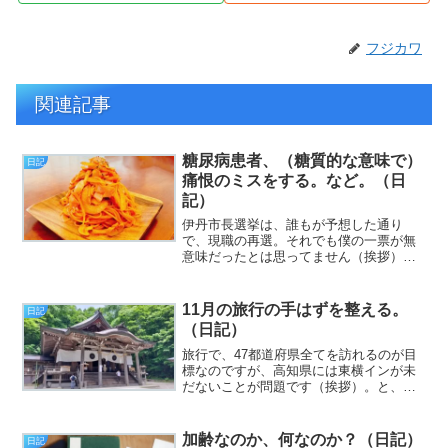
フジカワ
関連記事
糖尿病患者、（糖質的な意味で）
日記
痛恨のミスをする。など。（日
記）
伊丹市長選挙は、誰もが予想した通り
で、現職の再選。それでも僕の一票が無
意味だったとは思ってません（挨拶）。
と、いうわけで、フジカワです。実は
今、あることで大変な不安にかられてい
るわけですけれども、ここで書くべきこ
11月の旅行の手はずを整える。
日記
とではないのでと線引はきっち...
（日記）
旅行で、47都道府県全てを訪れるのが目
標なのですが、高知県には東横インが未
だないことが問題です（挨拶）。と、い
うわけで、フジカワです。寒川神社でご
祈祷を受けた際に頂いた、「八方除け」
のお箸を、さっそく食事に使い始めたの
加齢なのか、何なのか？（日記）
日記