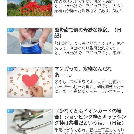
絶賛ガス欠中ですが、何か（挨拶）。
と、いうわけで、フジカワです。夕方に
結構雨が降った近畿地方であり、気が滅
入ること甚だしい夜のひととき、皆様い
かがお過ごしでしょうか。さて。昼の更
新後、まだ意識が（比較的）まともなう
熊野詣で前の奇妙な静寂。（日
ちに、例の小説についての作...
日記
記）
熊野詣で。楽しみとか言うよりも、色々
あって、今はかなり厳粛な気分です。
と、いうわけで、フジカワです。熊野詣
ではいいとして、2泊目のホテルを間違え
て「禁煙のダブル」を予約してしまい、
Webからは変更できなかったので、「喫
マンガって、水物なんだな
日記
煙のシングル」に変えて...
あ……。
どうも。フジカワです。先日、お使いに
スーパーへ行った折に、値段調整のため
に、久しく家になかった、天かすを一袋
買いました。袋の裏に、アレンジレシピ
が載っており、なんと、『おにぎりに、
刻みネギと一緒に混ぜて、結ぶと美味し
（少なくともイオンカードの場
い』と書いてありました。...
日記
合）ショッピング枠とキャッシン
グ枠は共通だという話。（日記）
手段はどうであれ、親に土下座しても無