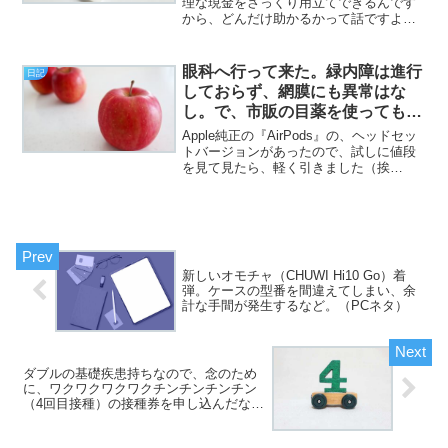
理な現金をさっくり用立てできるんです
から、どんだけ助かるかって話ですよ
（挨拶）。と、いうわけで、フジカワで
す。何気なく（今使ってる）ThinkCentre
M75q-1 Tinyのアップデートチェックを
眼科へ行って来た。緑内障は進行
日記
し...
しておらず、網膜にも異常はな
し。で、市販の目薬を使ってもい
いと言われたので。（日記）
Apple純正の『AirPods』の、ヘッドセッ
トバージョンがあったので、試しに値段
を見て見たら、軽く引きました（挨
拶）。そんな、オーディオマニアって怖
いなあ、と思う土曜日、皆様いかがお過
ごしでしょうか。さて。本日は、眼科の
日でした。視野検...
新しいオモチャ（CHUWI Hi10 Go）着
弾。ケースの型番を間違えてしまい、余
計な手間が発生するなど。（PCネタ）
ダブルの基礎疾患持ちなので、念のため
に、ワクワクワクワクチンチンチンチン
（4回目接種）の接種券を申し込んだな
ど。（日記）