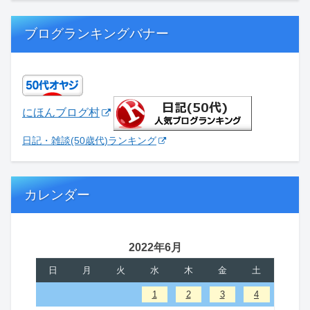
ブログランキングバナー
にほんブログ村
日記・雑談(50歳代)ランキング
カレンダー
2022年6月
日
月
火
水
木
金
土
1
2
3
4