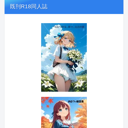
既刊R18同人誌