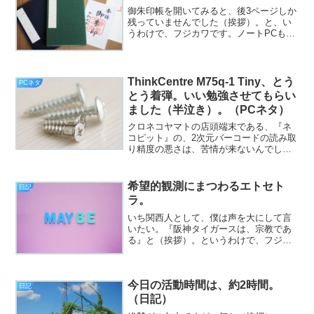
ですが、先が尖っていな...
御朱印帳を開いてみると、後3ページしか
残っていませんでした（挨拶）。と、い
うわけで、フジカワです。ノートPCも充
電出来る、デケぇモバイルバッテリーを
買ったのはいいものの、充電性能は文句
はなくとも、物理的に重たくてちょっと
難儀している土曜日、...
ThinkCentre M75q-1 Tiny、とう
PCネタ
とう着弾。いい勉強させてもらい
ました（半泣き）。（PCネタ）
クロネコヤマトの店頭端末である、『ネ
コピット』の、2次元バーコードの読み取
り精度の悪さは、苦情が来ないんでしょ
うか（挨拶）。と、いうわけで、フジカ
ワです。誰ですか、『暑さ寒さも彼岸ま
で』とか言ったのは。今朝はメチャクチ
希望的観測にまつわるエトセト
日記
ャ冷えたじゃねえかコノ...
ラ。
いち関西人として、僕は声を大にして言
いたい。『阪神タイガースは、宗教であ
る』と（挨拶）。というわけで、フジカ
ワです。なーんにもしてないのに、やけ
に腰が痛く、原因は、加齢以外に考えら
れないだろうと察せられる夜のひとと
今日の活動時間は、約2時間。
き、皆様いかがお過ごしでし...
日記
（日記）