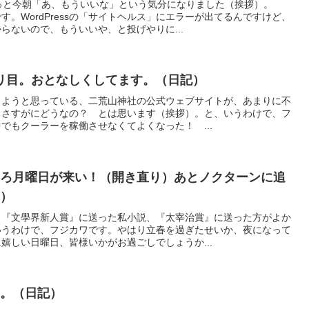
っと今朝「あ、もういいな」という気分になりました（挨拶）。
。WordPressの「サイトヘルス」にエラーが出てるんですけど、
らないので、もういいや、と投げやりに...
ントリ目。おとなしくしてます。（日記）
しようと思っている、二荒山神社の公式ウェブサイトが、あまりに不
、さすがにどうなの？ とは思います（挨拶）。と、いうわけで、フ
でもクーラーを稼働させなくてよくなった！ ...
しろ月曜日が来い！（開き直り）あとノクターンに追
せ）
、『文學界新人賞』に送った私小説、『太宰治賞』に送った方がよか
いうわけで、フジカワです。やはり立春を過ぎたせいか、夜になって
嬉しい日曜日、皆様いかがお過ごしでしょうか...
た。（日記）