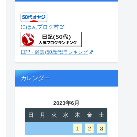
にほんブログ村
日記・雑談(50歳代)ランキング
カレンダー
2023年6月
日
月
火
水
木
金
土
1
2
3