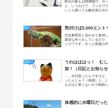
昨日の夜も12時間寝て、や
と、いうわけで、フジカワです
いくら調べても解決策が分か
気付けば2,500エ
日記
日光東照宮と合わせて参拝
親切な作りをしているので
ジカワです。やっと部屋の中
うわはははっ！ む
お知らせ
加！（日記とお知ら
……今日思ったんですけど
ったんじゃ？（挨拶）と、
もさほど寒くないので純粋に
体感的に水曜日だっ
日記