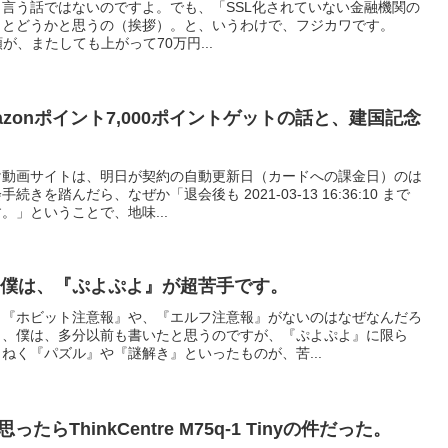
言う話ではないのですよ。でも、「SSL化されていない金融機関の
っとどうかと思うの（挨拶）。と、いうわけで、フジカワです。
限度額が、またしても上がって70万円...
zonポイント7,000ポイントゲットの話と、建国記念
け動画サイトは、明日が契約の自動更新日（カードへの課金日）のは
を踏んだら、なぜか「退会後も 2021-03-13 16:36:10 まで
。」ということで、地味...
に僕は、『ぷよぷよ』が超苦手です。
、『ホビット注意報』や、『エルフ注意報』がないのはなぜなんだろ
と、僕は、多分以前も書いたと思うのですが、『ぷよぷよ』に限ら
ねく『パズル』や『謎解き』といったものが、苦...
たらThinkCentre M75q-1 Tinyの件だった。