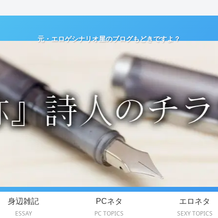
元・エロゲシナリオ屋のブログもどきですよ？
身辺雑記
PCネタ
エロネタ
ESSAY
PC TOPICS
SEXY TOPICS