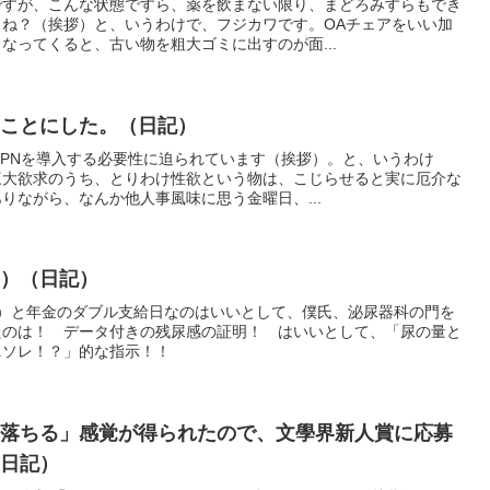
ですが、こんな状態ですら、薬を飲まない限り、まどろみすらもでき
ね？（挨拶）と、いうわけで、フジカワです。OAチェアをいい加
なってくると、古い物を粗大ゴミに出すのが面...
ることにした。（日記）
dVPNを導入する必要性に迫られています（挨拶）。と、いうわけ
三大欲求のうち、とりわけ性欲という物は、こじらせると実に厄介な
りながら、なんか他人事風味に思う金曜日、...
き）（日記）
？）と年金のダブル支給日なのはいいとして、僕氏、泌尿器科の門を
たのは！ データ付きの残尿感の証明！ はいいとして、「尿の量と
ニソレ！？」的な指示！！
に落ちる」感覚が得られたので、文學界新人賞に応募
（日記）