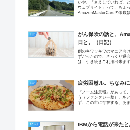
いや、「さえしていれば」と
ウェブサイト」って、ちょ
AmazonMasterCardの
がん保険の話と、Ama
日記
日と。（日記）
例のキワッキワのマニア向
ずだったので、さっくり退会手続き
は、引き続きご利用出来ます
疲労困憊ル。ちなみ
日記
『ノーム注意報』があって
う（ファンタジー脳）。あ
ず、この世に存在する、あま
IBMから電話が来たと思っ
PCネタ