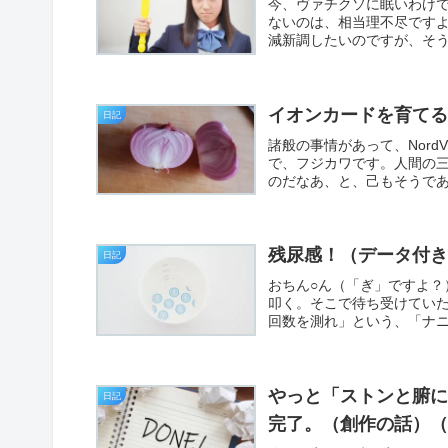
今、ヴァチクソに眠いわけ
ないのは、相当理不尽ですよ
減新調したいのですが、そう
イオンカードを育て
日記
諸般の事情があって、Nor
で、フジカワです。人間の
のだなあ、と、己もそうであ
残尿感！（データ付
日記
おちん○ん（「ぎ」ですよ
叩く。そこで待ち受けてい
回数を測れ」という、「ナ
やっと「ストンと腑
日記
完了。（創作の話）