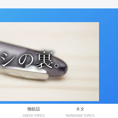
物欲話
ネタ
GREED TOPICS
NONSENSE TOPICS