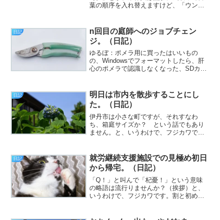
葉の順序を入れ替えますけど、「ウンザ
リ」を「ザリウン」とは言いませんよね
（挨拶）。と、いうわけで、フジカワで
す。近畿地方は雨が降ってるせいで、自
n回目の庭師へのジョブチェン
日記
然と気分も沈みがちになる...
ジ。（日記）
ゆるぼ：ポメラ用に買ったはいいもの
の、Windowsでフォーマットしたら、肝
心のポメラで認識しなくなった、SDカー
ドの使い道（挨拶）。と、いうわけで、
フジカワです。YouTubeで時間を溶かす
のはよくない、と思って、いったんはウ
明日は市内を散歩することにし
日記
ィンドウを閉...
た。（日記）
伊丹市は小さな町ですが、それすなわ
ち、箱庭サイズか？ という話でもあり
ません。と、いうわけで、フジカワで
す。今日も、ちょっと短く。まず、例の
マクロこと、「KENZEN SeaArt Helper」
ですが、今朝になってさりげに大きなバ
就労継続支援施設での見極め初日
日記
グを見つ...
から帰宅。（日記）
「Q！」と叫んで「杞憂！」という意味
の略語は流行りませんか？（挨拶）と、
いうわけで、フジカワです。割と初めて
知ったのですが、うちの親は「文章を書
く」のが大嫌いだそうです。じゃあ、息
子の僕がなぜ、書くことが好きでたまら