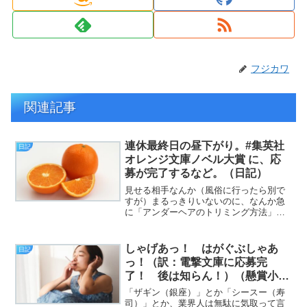
フジカワ
関連記事
連休最終日の昼下がり。#集英社
日記
オレンジ文庫ノベル大賞 に、応
募が完了するなど。（日記）
見せる相手なんか（風俗に行ったら別で
すが）まるっきりいないのに、なんか急
に「アンダーヘアのトリミング方法」が
知りたくなりました。いや、まだググっ
たりもしてないんですが（挨拶）。と、
いうわけで、フジカワです。最近はダイ
しゃげあっ！ はがぐぶしゃあ
日記
ソーでも、100円（税別...
っ！（訳：電撃文庫に応募完
了！ 後は知らん！）（懸賞小説
の話）（日記）
「ザギン（銀座）」とか「シースー（寿
司）」とか、業界人は無駄に気取って言