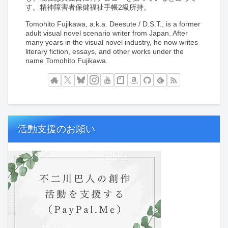
す。精神障害者保健福祉手帳2級所持。
Tomohito Fujikawa, a.k.a. Deesute / D.S.T., is a former
adult visual novel scenario writer from Japan. After
many years in the visual novel industry, he now writes
literary fiction, essays, and other works under the
name Tomohito Fujikawa.
活動支援のお願い