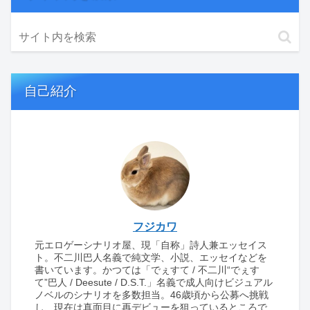
自己紹介
フジカワ
元エロゲーシナリオ屋、現「自称」詩人兼エッセイス
ト。不二川巴人名義で純文学、小説、エッセイなどを
書いています。かつては「でぇすて / 不二川“でぇす
て”巴人 / Deesute / D.S.T.」名義で成人向けビジュアル
ノベルのシナリオを多数担当。46歳頃から公募へ挑戦
し、現在は真面目に再デビューを狙っているところで