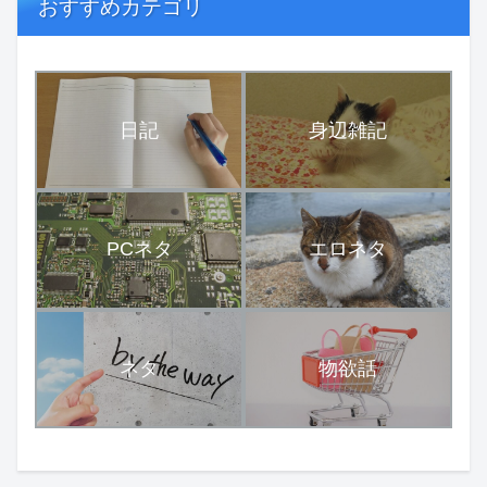
おすすめカテゴリ
日記
身辺雑記
PCネタ
エロネタ
ネタ
物欲話