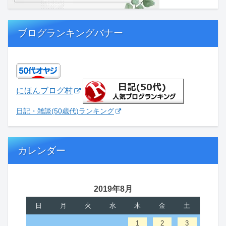
ブログランキングバナー
にほんブログ村
日記・雑談(50歳代)ランキング
カレンダー
2019年8月
日
月
火
水
木
金
土
1
2
3