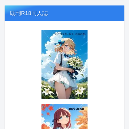
既刊R18同人誌