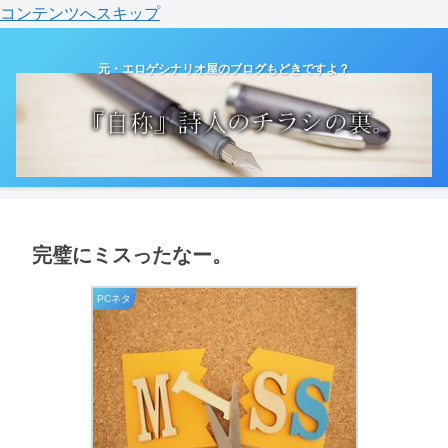
コンテンツへスキップ
元・エロゲシナリオ屋のブログもどきですよ？
完璧にミスったなー。
PCネタ