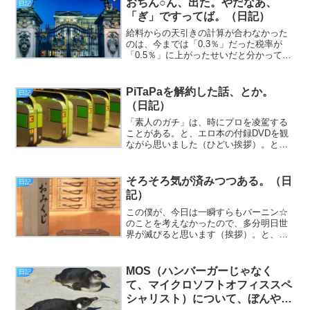
おちん○ん、出た。やだなあ、
日記
ない性分に生まれついたの...
「ぎ」ですってば。（日記）
給料からの天引きの計算が合わなかった
のは、今までは「0.3％」だった税率が
「0.5％」に上がったせいだと分かって、
冬（挨拶）。と、いうわけで、フジカワ
です。実は先日、相談支援専門員の方か
らの「定期モニタリング」の電話がかか
PiTaPaを解約した話、とか。
日記
ってきたのですが出...
（日記）
「素人のガチ」は、時にプロを凌駕する
ことがある。と、エロ本の付録DVDを観
ながら思いました（ひどい挨拶）。と、
いうわけで、フジカワです。伊藤園が出
している「タリーズコーヒー・バリスタ
ズブラック」がやはり美味しいので、ま
そろそろ気が済みつつある。（日
日記
たケース買いするか？ ...
記）
この僕が、今日は一瞬すらもバーニン☆
のことを考えなかったので、多分明日世
界が滅びると思います（挨拶）。と、い
うわけで、フジカワです。色々あって
ESETが英語版でアップデートされてしま
ったのですが、UIに言語変更のメニュー
MOS（ハンバーガーじゃなく
日記
がなく、どうすれば...
て、マイクロソフトオフィススペ
シャリスト）について、ぼんやり