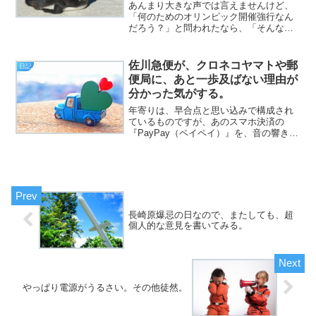
考えてみるなど。（日記）
あんまり大きな声では言えませんけど、
「何のためのオリンピック開催強行なん
だろう？」と問われたなら、「そんなも
ん、国のメンツのためだけやんか」と答
えますよ？（挨拶）と、いうわけで、フ
ジカワです。今通っている就労継続支援
佐川急便が、クロネコヤマトや郵
日記
施設は、今年の4月に開所...
便局に、あと一歩及ばない理由が
分かった気がする。
年寄りは、早合点と思い込みで構成され
ているものですが、あのスマホ決済の
『PayPay（ペイペイ）』を、音の響きだ
けで判断して、「中国系の企業か！」と
言い出す、我が母親は、ちょっと度が過
ぎてると思いました（挨拶）。どうも。
フジカワです。タイミ...
長崎原爆忌の日なので、またしても、超
個人的な意見を書いてみる。
やっぱり電源がうるさい。その他徒然。