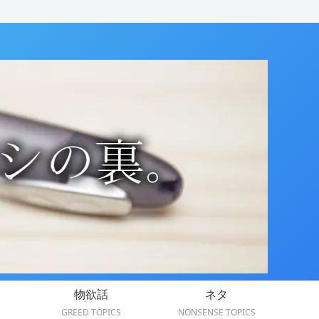
物欲話
ネタ
GREED TOPICS
NONSENSE TOPICS