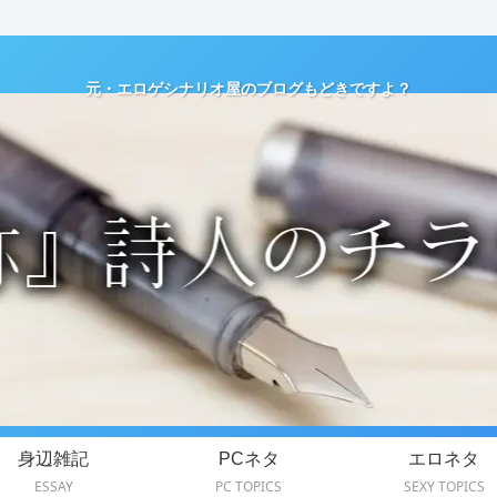
元・エロゲシナリオ屋のブログもどきですよ？
身辺雑記
PCネタ
エロネタ
ESSAY
PC TOPICS
SEXY TOPICS