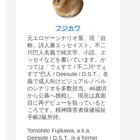
フジカワ
元エロゲーシナリオ屋、現「自
称」詩人兼エッセイスト。不二
川巴人名義で純文学、小説、エ
ッセイなどを書いています。か
つては「でぇすて / 不二川“でぇ
すて”巴人 / Deesute / D.S.T.」名
義で成人向けビジュアルノベル
のシナリオを多数担当。46歳頃
から公募へ挑戦し、現在は真面
目に再デビューを狙っていると
ころです。精神障害者保健福祉
手帳2級所持。
Tomohito Fujikawa, a.k.a.
Deesute / D.S.T., is a former