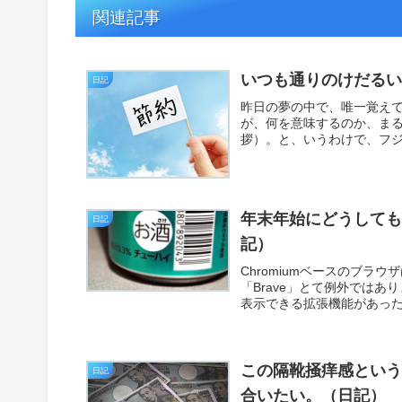
関連記事
いつも通りのけだる
日記
昨日の夢の中で、唯一覚え
が、何を意味するのか、ま
拶）。と、いうわけで、フジ
年末年始にどうして
日記
記）
Chromiumベースのブ
「Brave」とて例外では
表示できる拡張機能があった
この隔靴掻痒感とい
日記
合いたい。（日記）