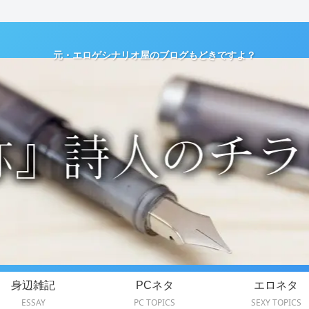
元・エロゲシナリオ屋のブログもどきですよ？
身辺雑記
PCネタ
エロネタ
ESSAY
PC TOPICS
SEXY TOPICS