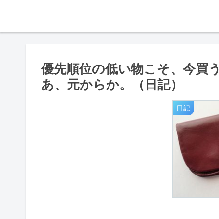
優先順位の低い物こそ、今買
あ、元からか。（日記）
日記