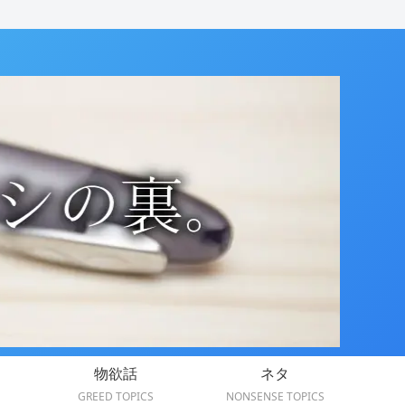
物欲話
ネタ
GREED TOPICS
NONSENSE TOPICS