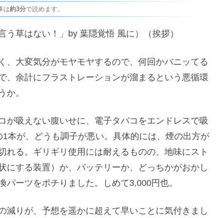
事は
約3分
で読めます。
う草はない！」by 葉隠覚悟 風に）（挨拶）
く、大変気分がモヤモヤするので、何回かバニッてる
で、余計にフラストレーションが溜まるという悪循環
うか。
コが吸えない腹いせに、電子タバコをエンドレスで吸
の1本が、どうも調子が悪い。具体的には、煙の出方が
切れる。ギリギリ使用には耐えるものの、地味にスト
状にする装置）か、バッテリーか、どっちかがおかし
パーツをポチりました。しめて3,000円也。
の減りが、予想を遥かに超えて早いことに気付きまし