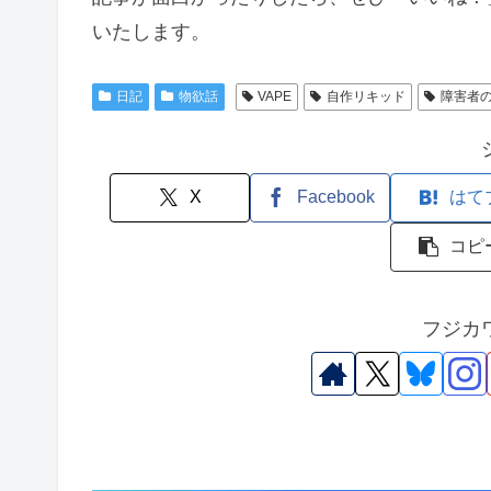
いたします。
日記
物欲話
VAPE
自作リキッド
障害者
X
Facebook
はて
コピ
フジカ