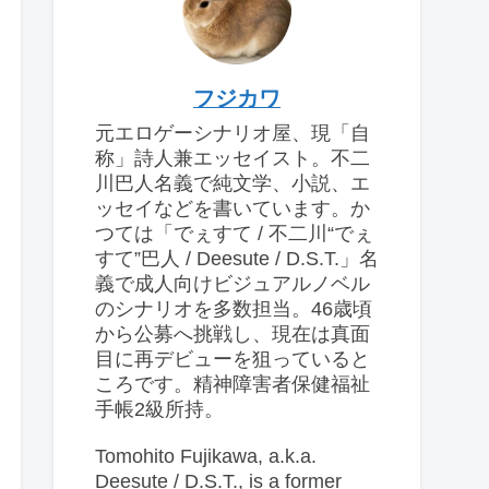
フジカワ
元エロゲーシナリオ屋、現「自
称」詩人兼エッセイスト。不二
川巴人名義で純文学、小説、エ
ッセイなどを書いています。か
つては「でぇすて / 不二川“でぇ
すて”巴人 / Deesute / D.S.T.」名
義で成人向けビジュアルノベル
のシナリオを多数担当。46歳頃
から公募へ挑戦し、現在は真面
目に再デビューを狙っていると
ころです。精神障害者保健福祉
手帳2級所持。
Tomohito Fujikawa, a.k.a.
Deesute / D.S.T., is a former