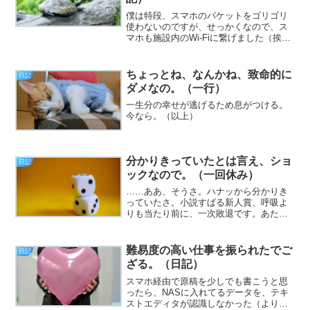
僕は特段、スマホのパケットをゴリゴリ
使わないのですが、せっかくなので、ス
マホも施設内のWi-Fiに繋げました（挨
拶）。と、いうわけで、フジカワです。
その、施設への行き帰りのバス。障害者
割引を使う場合は「お願いします」と運
ちょっとね、なんかね、致命的に
日記
転士さんに言い添えた...
ダメなの。（一行）
一生分の幸せが逃げるため息がつける。
今なら。（以上）
分かりきっていたとは言え、ショ
日記
ックなので。（一回休み）
……ああ、そうさ。ハナッから分かりき
っていたさ。小説すばる新人賞、呼吸よ
りも当たり前に、一次敗退です。あたり
まえ体操レベルとは言え、ショックであ
ることには変わりなく。なんかドカッと
疲れたので、今日はもう寝ます。ギャフ
難易度の高い仕事を振られたでご
日記
ン。（以上）
ざる。（日記）
スマホ経由で原稿を少しでも書こうと思
ったら、NASに入れてるデータを、テキ
ストエディタが認識しなかった（より正