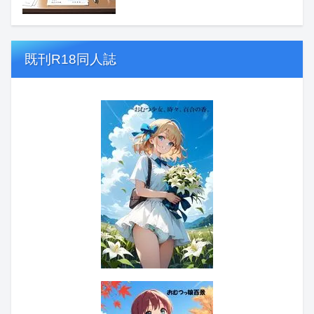
既刊R18同人誌