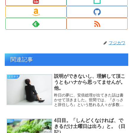
フジカワ
関連記事
説明ができないし、理解して頂こ
エロネタ
うともハナから思ってませんが。
他。
昨日の夢に、安倍総理が出てきた話は書
かせて頂きました。世間では、『さっさ
と辞任しろ』という怒れる人々が多数い
らっしゃることは、さすがに僕でも知っ
てますが、じゃあその人々は、『代わり
に、誰が総理になれば満足なのか？』が
4日目。「しんどくなければ、で
日記
すっぽり抜けているように...
きるだけ土曜日は出ろ」と。（日
記）