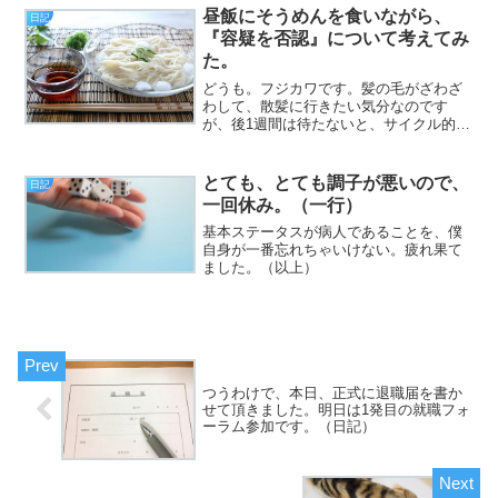
昼飯にそうめんを食いながら、
なって、HDMIケーブル...
日記
『容疑を否認』について考えてみ
た。
どうも。フジカワです。髪の毛がざわざ
わして、散髪に行きたい気分なのです
が、後1週間は待たないと、サイクル的に
おかしな事になるので、ぐっと耐えてい
ます。
とても、とても調子が悪いので、
日記
一回休み。（一行）
基本ステータスが病人であることを、僕
自身が一番忘れちゃいけない。疲れ果て
ました。（以上）
つうわけで、本日、正式に退職届を書か
せて頂きました。明日は1発目の就職フォ
ーラム参加です。（日記）