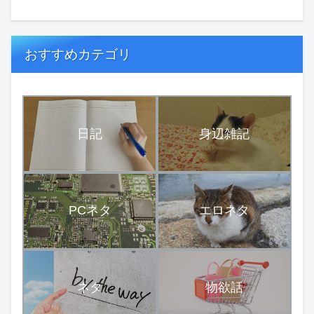
おすすめカテゴリ
日記
身辺雑記
PCネタ
エロネタ
ネタ
物欲話