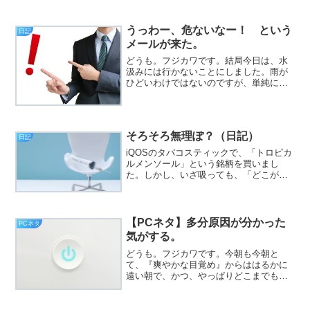
確には、テンポラリファイルはダウンロ
ードできて、エディタで開けても、セー
ブするとエラーが出る＝同期できない）
うっわー、危ないなー！ という
日記
時の顔（挨拶）。と、い...
メールが来た。
どうも。フジカワです。結局今日は、水
汲みには行かないことにしました。雨が
ひどいわけではないのですが、単純に面
倒くさいので。
そろそろ無理ぽ？（日記）
日記
iQOSのタバコスティックで、「トロピカ
ルメンソール」という銘柄を買いまし
た。しかし、いざ吸っても、「どこがト
ロピカルなんだ！？」と、思います（挨
拶）。と、いうわけで、フジカワです。
「通販の問い合わせ窓口が、メールしか
ない」というのは、別に...
【PCネタ】多分原因が分かった
PCネタ
気がする。
どうも。フジカワです。今朝も今朝と
て、『爽やかな目覚め』からははるかに
遠い朝で、かつ、やっぱりどこまでも夢
見心地が抜けない、9月の最終日ですが、
皆様いかがお過ごしでしょうか。さて。
タイトルの話です。昨日の相当夜遅くに