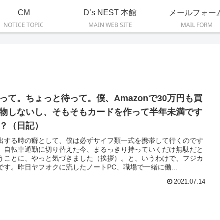
CM
D’s NEST 本館
メールフォー
NOTICE TOPIC
MAIN WEB SITE
MAIL FORM
って。ちょっと待って。僕、Amazonで30万円も買
物しないし、そもそもカードを作って半年未満です
？（日記）
出する時の癖として、僕は必ずサイフ類一式を携帯して行くのです
、自転車通勤に切り替えた今、まるっきり持っていくだけ無駄だと
うことに、やっと気づきました（挨拶）。と、いうわけで、フジカ
です。昨日ヤフオクに流したノートPC、職場で一緒に働...
2021.07.14