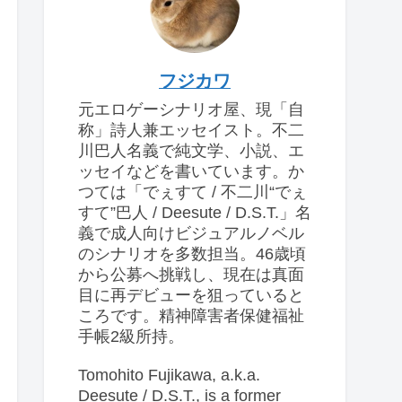
フジカワ
元エロゲーシナリオ屋、現「自
称」詩人兼エッセイスト。不二
川巴人名義で純文学、小説、エ
ッセイなどを書いています。か
つては「でぇすて / 不二川“でぇ
すて”巴人 / Deesute / D.S.T.」名
義で成人向けビジュアルノベル
のシナリオを多数担当。46歳頃
から公募へ挑戦し、現在は真面
目に再デビューを狙っていると
ころです。精神障害者保健福祉
手帳2級所持。
Tomohito Fujikawa, a.k.a.
Deesute / D.S.T., is a former