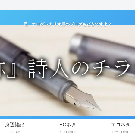
元・エロゲシナリオ屋のブログもどきですよ？
身辺雑記
PCネタ
エロネタ
ESSAY
PC TOPICS
SEXY TOPICS