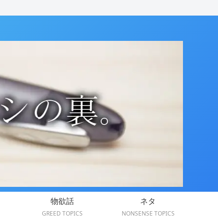
物欲話
ネタ
GREED TOPICS
NONSENSE TOPICS