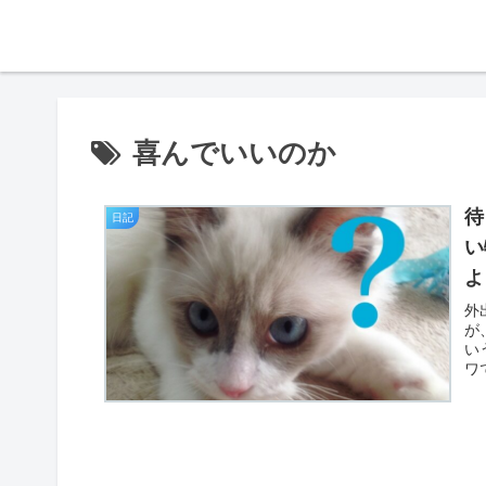
喜んでいいのか
待
日記
い
よ
外
が
い
ワ