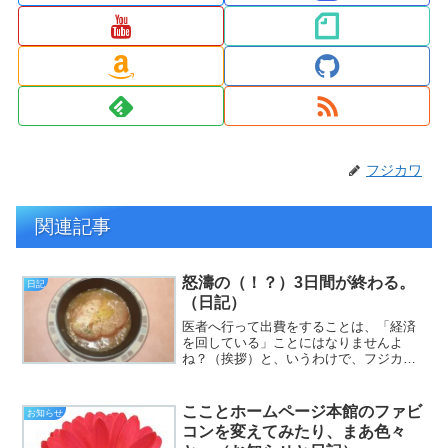
フジカワ
関連記事
怒濤の（！？）3日間が終わる。
日記
（日記）
医者へ行って出費をすることは、「経済
を回している」ことにはなりませんよ
ね？（挨拶）と、いうわけで、フジカワ
です。iQOSのタバコスティックの、「レ
ギュラー」を1カートン買ったのですが、
「こんなに不味かったっけ？」と不思議
こことホームページ本館のファビ
お知らせ
でならない木曜日、皆...
コンを変えてみたり、まあ色々