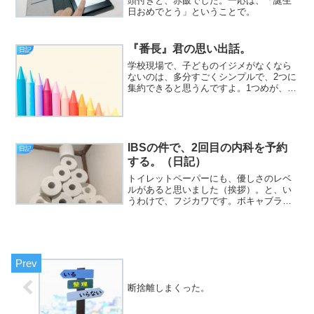
頭付きと、赤飯でした。一応は、「誕生
日おめでとう」ということで。
『番長』君の思い出話。
日記
学校現場で、子どものイジメがなくなら
ないのは、多分すごくシンプルで、2つに
集約できると思うんですよ。1つめが、同
じ兵庫県民として恥ずかしい話ですが、
明石の学校であった、『教職員同士での
イジメ』を筆頭に、子どもの範となるべ
き大人が、率先してイ...
IBSの件で、2回目の内科を予約
日記
する。（日記）
トイレットペーパーにも、優しさのレベ
ルがあると思いました（挨拶）。と、い
うわけで、フジカワです。ボキャブラリ
ーを補充するために、平沢進師匠の楽曲
をヘビロテするのは有効なのか？ と、
セルフツッコミを入れる日曜日、皆様い
かがお過ごしでしょうか。...
断捨離しまくった。