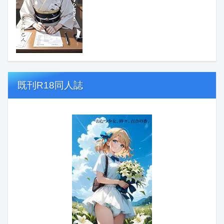
既刊R18同人誌