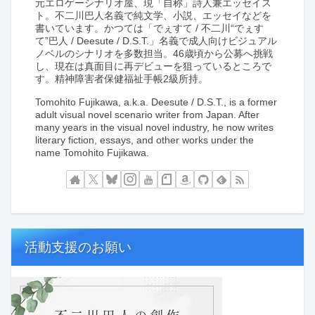
元エロゲーシナリオ屋、現「自称」詩人兼エッセイス
ト。不二川巴人名義で純文学、小説、エッセイなどを
書いています。かつては「でぇすて / 不二川“でぇす
て”巴人 / Deesute / D.S.T.」名義で成人向けビジュアル
ノベルのシナリオを多数担当。46歳頃から公募へ挑戦
し、現在は真面目に再デビューを狙っているところで
す。精神障害者保健福祉手帳2級所持。
Tomohito Fujikawa, a.k.a. Deesute / D.S.T., is a former
adult visual novel scenario writer from Japan. After
many years in the visual novel industry, he now writes
literary fiction, essays, and other works under the
name Tomohito Fujikawa.
活動支援のお願い