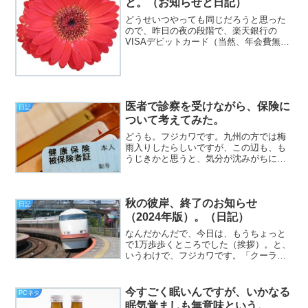
と。（お知らせと日記）
どうせいつやっても同じだろうと思った
ので、昨日の夜の段階で、楽天銀行の
VISAデビットカード（当然、年会費無料
の方）に申し込んでおきました（挨
拶）。と、いうわけで、フジカワです。
随分昔にアカウントだけ作ったeBayから
なんかメールが来たと思...
医者で診察を受けながら、保険に
日記
ついて考えてみた。
どうも。フジカワです。九州の方では梅
雨入りしたらしいですが、この辺も、も
うじきかと思うと、気分が沈みがちにな
ります。皆様いかがお過ごしでしょう
か。
秋の彼岸、終了のお知らせ
日記
（2024年版）。（日記）
なんだかんだで、今日は、もうちょっと
で1万歩歩くところでした（挨拶）。と、
いうわけで、フジカワです。「クーラー
を点けていなければならない、彼岸の
夜」というのは、どう考えてもバグじゃ
ね？ という意見には、さすがに異論を
今すごく眠いんですが、いかなる
PCネタ
認めない土曜日、皆様いか...
眠気覚ましも無意味という。