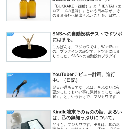
『BUKKAKE（顔射）』と『HENTAI（エ
ロアニメの意味）』という日本語が、そ
のまま海外へ輸出されたことを、日本人
は、もう少し恥じるべきだと思うの（挨
拶）。どうも。フジカワです。たとえち
ょっとした間でも、PCの前を離れる際
SNSへの自動投稿テストでドツボ
は、また画面が...
日記
にはまる。
こんばんは。フジカワです。WordPress
の、プラグインの設定で、ドツボにはま
りました。SNSへの自動投稿プラグイン
ですが、Twitterの方は（多分）上手く行
ってると思うのですが、Facebookの方が
厄介でして。ググりまくって、試行錯...
YouTuberデビュー計画、進行
日記
中。（日記）
翌日が通所日でなければ、それなりに夜
更かししてもいい事に気付きました（挨
拶）。と、いうわけで、フジカワです。
ついカッとなって、もう一つ、スティッ
ク型のSSDをポチったりする金曜日、皆
様いかがお過ごしでしょうか。今日のエ
Kindle端末そのものの話。あるい
日記
ントリは、「ただ今編集...
は、己の無知っぷりについて。
どうも。フジカワです。夕食は、鯛の尾