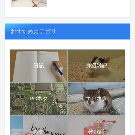
おすすめカテゴリ
日記
身辺雑記
PCネタ
エロネタ
ネタ
物欲話