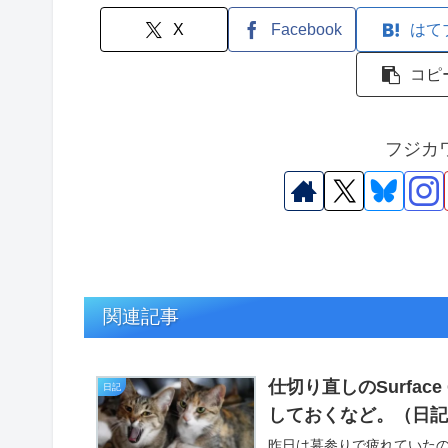
X
Facebook
はて
コピ
フジカ
関連記事
仕切り直しのSurfa
日記
しておくなど。（日
昨日は墓参りで疲れていた