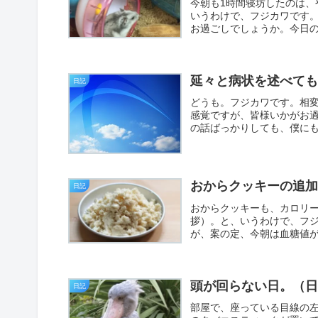
今朝も1時間寝坊したのは
いうわけで、フジカワです
お過ごしでしょうか。今日の
延々と病状を述べて
日記
どうも。フジカワです。相
感覚ですが、皆様いかがお
の話ばっかりしても、僕にも
おからクッキーの追
日記
おからクッキーも、カロリ
拶）。と、いうわけで、フ
が、案の定、今朝は血糖値が
頭が回らない日。（
日記
部屋で、座っている目線の左