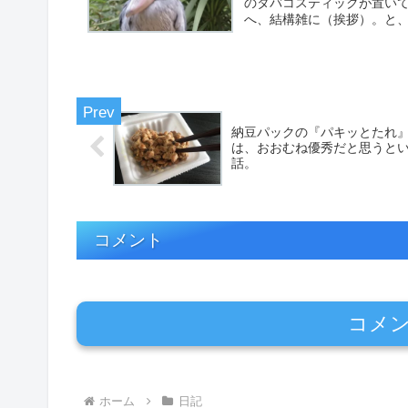
のタバコスティックが置い
へ、結構雑に（挨拶）。と、
納豆パックの『パキッとたれ
は、おおむね優秀だと思うと
話。
コメント
コメ
ホーム
日記