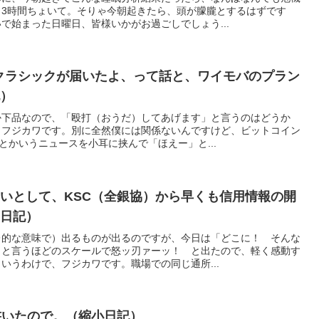
。3時間ちょいて。そりゃ今朝起きたら、頭が朦朧とするはずです
で始まった日曜日、皆様いかがお過ごしでしょう...
rCardクラシックが届いたよ、って話と、ワイモバのプラン
記）
か下品なので、「殴打（おうだ）してあげます」と言うのはどうか
、フジカワです。別に全然僕には関係ないんですけど、ビットコイン
とかいうニュースを小耳に挟んで「ほえー」と...
いとして、KSC（全銀協）から早くも信用情報の開
（日記）
レ的な意味で）出るものが出るのですが、今日は「どこに！ そんな
」と言うほどのスケールで怒ッ刃ァーッ！ と出たので、軽く感動す
いうわけで、フジカワです。職場での同じ通所...
た書いたので。（縮小日記）