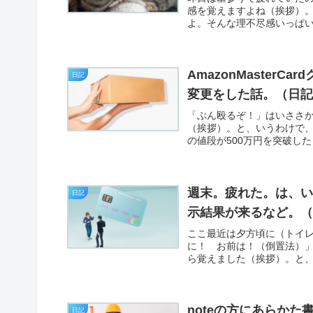
感を覚えますよね（挨拶）
よ。そんな理不尽感いっぱい
AmazonMaste
日記
変更をした話。（日
「ぶん殴るぞ！」はいささ
（挨拶）。と、いうわけで
の値段が500万円を突破した
週末。疲れた。は、い
日記
示結果が来るなど。
ここ最近は夕方頃に（トイ
に！ お前は！（倒置法）
ら覚えました（挨拶）。と、
noteの方にあらか
日記