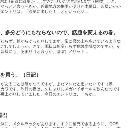
、やはり前夜に夜更かししすぎたせいだと思われます（挨拶）。と、
。やっとと言うべきか、近畿地方の梅雨が明けた木曜日、皆様いかが
エントリは、「添削に出した！」とかいった話...
も、多分どうにもならないので、話題を変えるの巻。
変わらず、朝からぐったりしてます。常に雲の上を歩いているような
過ごしでしょうか。さて。現状は相変わらず危険水域なのですが、そ
皆様にも、あまり（と言うか、ほぼ）メリット...
加を買う。（日記）
ーがあることは確かなのですが、まだマシだと思いたいです（挨
ジカワです。昨日の夜は、久しぶりにメガハイボールを飲んだのです
爆上がりしていました。今日のエントリは、「おか...
日記）
側に、メタルラックがあります。すぐに補充できるように、iQOS