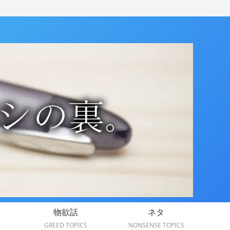
物欲話
ネタ
GREED TOPICS
NONSENSE TOPICS