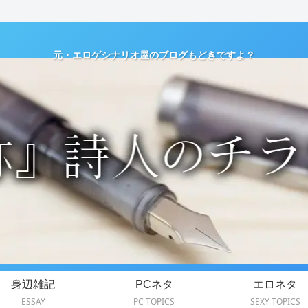
元・エロゲシナリオ屋のブログもどきですよ？
身辺雑記
PCネタ
エロネタ
ESSAY
PC TOPICS
SEXY TOPICS