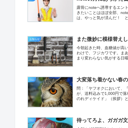
露骨にnoteへ誘導するエ
きたいことはほぼ全部、no
は、やっと気が済んだ！ と
また微妙に模様替え
お知らせ
今朝起きた時、血糖値が高
わけで、フジカワです。ま
まり変わらない気がする日曜
大変落ち着かない春
日記
問：「ヤフオクにおいて、『
が、送料込みで1,000円
のれディケイド」（挨拶）と
待ってろよ、ガガガ
日記