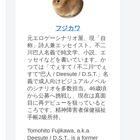
フジカワ
元エロゲーシナリオ屋、現「自
称」詩人兼エッセイスト。不二
川巴人名義で純文学、小説、エ
ッセイなどを書いています。か
つては「でぇすて / 不二川“でぇ
すて”巴人 / Deesute / D.S.T.」名
義で成人向けビジュアルノベル
のシナリオを多数担当。46歳頃
から公募へ挑戦し、現在は真面
目に再デビューを狙っていると
ころです。精神障害者保健福祉
手帳2級所持。
Tomohito Fujikawa, a.k.a.
Deesute / D.S.T., is a former