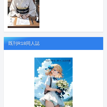
既刊R18同人誌