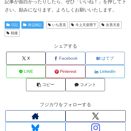
記事が面白かったりしたら、ぜひ「いいね！」を押して下
さい。励みになります。よろしくお願いいたします。
日記
身辺雑記
いち意見
今上天皇陛下
女系天皇
戦後
シェアする
X
Facebook
はてブ
LINE
Pinterest
LinkedIn
コピー
コメント
フジカワをフォローする