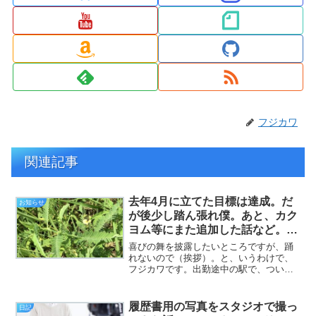
フジカワ
関連記事
去年4月に立てた目標は達成。だ
お知らせ
が後少し踏ん張れ僕。あと、カク
ヨム等にまた追加した話など。
（お知らせと日記）
喜びの舞を披露したいところですが、踊
れないので（挨拶）。と、いうわけで、
フジカワです。出勤途中の駅で、ついう
っかり缶コーヒーを買う癖を止められな
いかと思案した結果「そうだ、コーヒー
も家から持って行けば！」という結論に
履歴書用の写真をスタジオで撮っ
日記
至り、アイリスオーヤマの...