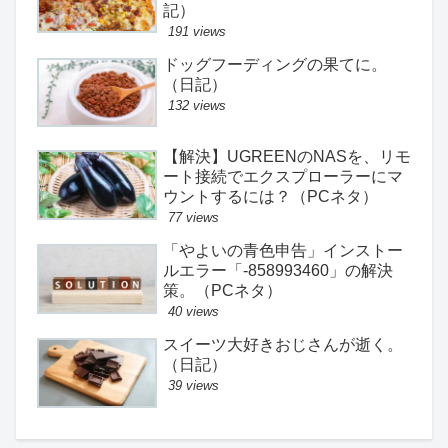
記）
191 views
ドッグフーディングの果てに。
（日記）
132 views
【解決】UGREENのNASを、リモ
ート接続でエクスプローラーにマ
ウントするには？（PCネタ）
77 views
「やよいの青色申告」インストー
ルエラー「-858993460」の解決
策。（PCネタ）
40 views
スイーツ大好きおじさんが逝く。
（日記）
39 views