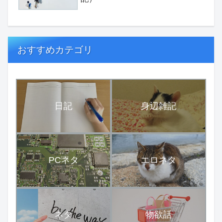
おすすめカテゴリ
日記
身辺雑記
PCネタ
エロネタ
ネタ
物欲話