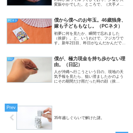
変賑やかでした。ところで、（大手メル
マガスタンドの）『まぐまぐ!』が、毎週
金曜日に、懸賞くじ付きメールを送って
くるのですが、長らく購読して、数え切
僕から僕へのお年玉。46歳独身、
PCネタ
れないぐらい、欠かさ...
嫁も子どももなし。（PCネタ）
初夢に何を見たか、瞬間で忘れました
（挨拶）。と、いうわけで、フジカワで
す。新年2日目、昨日がなんだかんだでバ
タバタしていたので、地味に疲れている
土曜日、皆様いかがお過ごしでしょう
か。さて。大晦日にうっかりポチった、
僕が、極力現金を持ち歩かない理
日記
新しい10インチのAndr...
由。（日記）
人が沖縄へ行こうという日の、現地の天
気予報を見たら、狙い澄ましたかのよう
にその期間だけ雨だった時の顔（挨
拶）。と、いうわけで、フジカワです。
「雨の夜に窓を開けていても寒くない11
月末」という天候に、ちょっとツッコミ
が追いつかない火曜日、皆様...
35年越しぐらいで解けた謎。