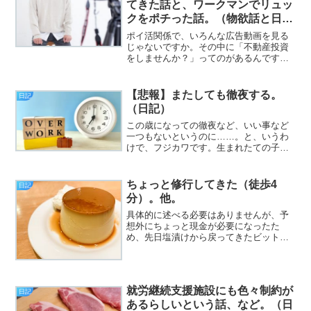
てきた話と、ワークマンでリュッ
クをポチった話。（物欲話と日
記）
ポイ活関係で、いろんな広告動画を見る
じゃないですか。その中に「不動産投資
をしませんか？」ってのがあるんです
が、条件が、 20～30代 上場企業勤務 年
収500万円以上とかあって、今のご時世
で、そんなハイスペックな人間がそうそ
【悲報】またしても徹夜する。
日記
ういるのか？ と...
（日記）
この歳になっての徹夜など、いい事など
一つもないというのに……。と、いうわ
けで、フジカワです。生まれたての子鹿
のような、とはいっても、もうすぐ52
歳。今日のエントリは、「徹夜！」とか
いった話です。ﾚﾃﾞｨｺﾞｰ
ちょっと修行してきた（徒歩4
日記
分）。他。
具体的に述べる必要はありませんが、予
想外にちょっと現金が必要になったた
め、先日塩漬けから戻ってきたビットコ
インは、換金することにしました（挨
拶）。と、いうわけで、フジカワです。
IR施設の誘致をめぐって、自民党の議員
さんが収賄の容疑で逮捕され...
就労継続支援施設にも色々制約が
日記
あるらしいという話、など。（日