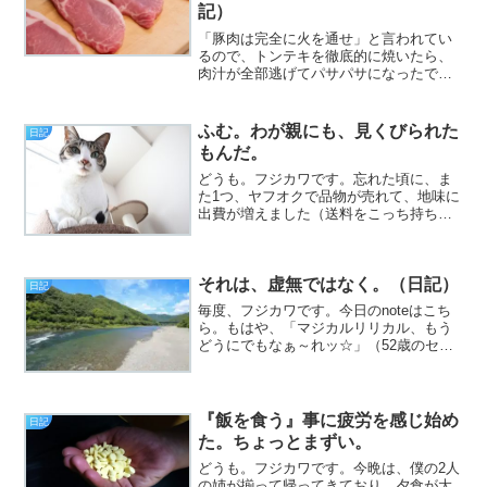
記）
「豚肉は完全に火を通せ」と言われてい
るので、トンテキを徹底的に焼いたら、
肉汁が全部逃げてパサパサになったでご
ざる（挨拶）。と、いうわけで、フジカ
ワです。夜も更けてから「牛乳が無
い！ 買ってこい！」と突如下命され、
ふむ。わが親にも、見くびられた
日記
渋々ながら近所のドラッグスト...
もんだ。
どうも。フジカワです。忘れた頃に、ま
た1つ、ヤフオクで品物が売れて、地味に
出費が増えました（送料をこっち持ちに
しているため）。この、送料後払いシス
テムが、ヤフオクの欠点だと思います。
メルカリなら、売り上げから自動で差し
それは、虚無ではなく。（日記）
引かれますからね。皆様...
日記
毎度、フジカワです。今日のnoteはこち
ら。もはや、「マジカルリリカル、もう
どうにでもなぁ～れッ☆」（52歳のセリ
フ）です。あと、ご興味のない方には、
極めてどうでもいい話ではあるのです
が、ついカッとなって、久しぶりに、新
作AICG集を作り始...
『飯を食う』事に疲労を感じ始め
日記
た。ちょっとまずい。
どうも。フジカワです。今晩は、僕の2人
の姉が揃って帰ってきており、夕食が大