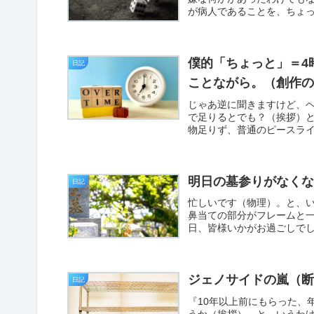
が病人であることを、ちょっ
僕的「ちょっと」＝4
日記
ことながら。（創作
じゃあ逆に聞きますけど、
で足りるとでも？（挨拶）と
物足りず、普通のピースライ
明日の墓参りがなく
日記
忙しいです（物理）。と、
鼻当ての部分がフレームと
日、皆様いかがお過ごしでし
ジェノサイドの嵐（
日記
『10年以上前にもらった、
うか（挨拶）。と、いうわ