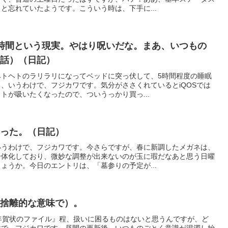
と忘れていたようです。こういう時は、下手に...
時間という現実。やはり呪いだな。まあ、いつもの
の話）（日記）
ヘトヘトのラリラリになってベッドに突っ伏して、5時間程度の睡眠
、いうわけで、フジカワです。気分がささくれているとiQOSでは
トが吸いたくなったので、ついうっかり買っ...
なった。（日記）
いうわけで、フジカワです。今さらですが、春に新調したメガネは、
一体化しており、微妙な調整が出来ないのが玉に瑕だなあと思う日曜
ょうか。今日のエントリは、「墓参りの予定が...
断捨離的な意味で）。
年賀状のファイル』程、扱いに困るものはないと思うんですが、ど
けで、フジカワです。昼間の更新後、いつものごとく意識が混濁し始