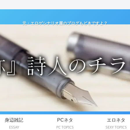
元・エロゲシナリオ屋のブログもどきですよ？
身辺雑記
PCネタ
エロネタ
ESSAY
PC TOPICS
SEXY TOPICS