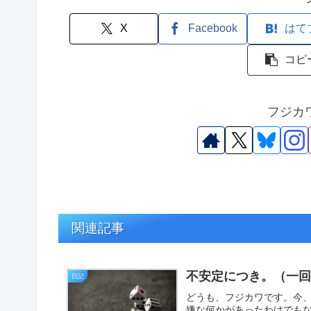
X
Facebook
はて
コピ
フジカ
関連記事
不安定につき。（一
日記
どうも、フジカワです。今
嫌な何かがあったわけでも