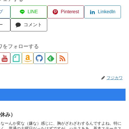
ブ
LINE
Pinterest
LinkedIn
ー
コメント
ワをフォローする
フジカワ
回休み）
、なーんか変な（嫌な）感じに、胸がざわざわするんですよね。特に
なく、普通の土曜日だったはずですが、ハテ？ああ、基本ステータス