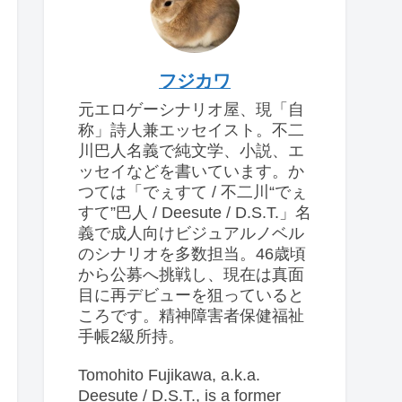
フジカワ
元エロゲーシナリオ屋、現「自
称」詩人兼エッセイスト。不二
川巴人名義で純文学、小説、エ
ッセイなどを書いています。か
つては「でぇすて / 不二川“でぇ
すて”巴人 / Deesute / D.S.T.」名
義で成人向けビジュアルノベル
のシナリオを多数担当。46歳頃
から公募へ挑戦し、現在は真面
目に再デビューを狙っていると
ころです。精神障害者保健福祉
手帳2級所持。
Tomohito Fujikawa, a.k.a.
Deesute / D.S.T., is a former