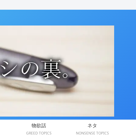
物欲話
ネタ
GREED TOPICS
NONSENSE TOPICS