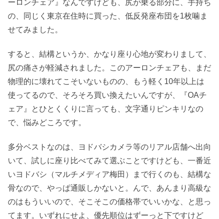
ーロンチェア』なんですけども、尻が乗る部分に、手持ち
の、同じく東京在住時に買った、低反発座布団を1枚噛ま
せてみました。
すると、結構というか、かなり座り心地が変わりまして、
尻の痛さが軽減されました。このアーロンチェアも、まだ
物理的に壊れてこそいないものの、もう軽く10年以上は
使ってるので、そろそろ買い換えたいんですが、『OAチ
ェア』とひとくくりに言っても、文字通りピンキリなの
で、悩みどころです。
多分ベストなのは、ヨドバシカメラ等のリアル店舗へ出向
いて、試しに座り比べてみて選ぶことですけども、一番近
いヨドバシ（マルチメディア梅田）まで行くのも、結構な
骨なので、やっぱ通販しかないと。んで、あんまり高級な
のはもういいので、そこそこの価格帯でいいかな、と思っ
てます。いずれにせよ、優先順位はずーっと下ですけど