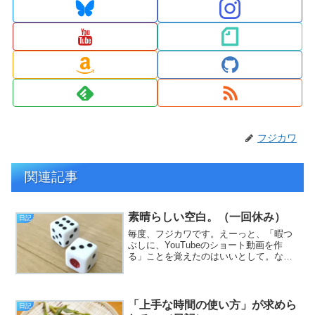
フジカワ
関連記事
素晴らしい空白。（一回休み）
日記
毎度、フジカワです。えーっと、「暇つ
ぶしに、YouTubeのショート動画を作
る」ことを覚えたのはいいとして。なん
か、その辺でバタバタしていたら、時間
が溶けてしまいました。今日はちょっ
と、noteの方に、書きたいことを全部書
いたので。気になる...
「上手な時間の使い方」が求めら
日記