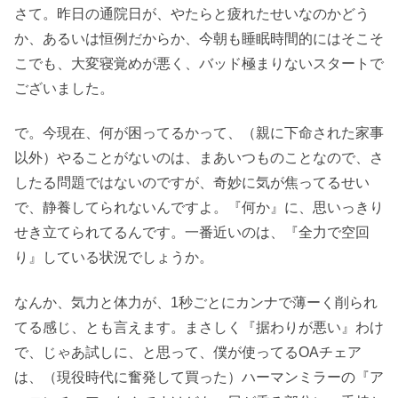
さて。昨日の通院日が、やたらと疲れたせいなのかどう
か、あるいは恒例だからか、今朝も睡眠時間的にはそこそ
こでも、大変寝覚めが悪く、バッド極まりないスタートで
ございました。
で。今現在、何が困ってるかって、（親に下命された家事
以外）やることがないのは、まあいつものことなので、さ
したる問題ではないのですが、奇妙に気が焦ってるせい
で、静養してられないんですよ。『何か』に、思いっきり
せき立てられてるんです。一番近いのは、『全力で空回
り』している状況でしょうか。
なんか、気力と体力が、1秒ごとにカンナで薄ーく削られ
てる感じ、とも言えます。まさしく『据わりが悪い』わけ
で、じゃあ試しに、と思って、僕が使ってるOAチェア
は、（現役時代に奮発して買った）ハーマンミラーの『ア