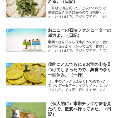
れる。（日記）
一升瓶で酒を買った方が安いのですが、
微妙に置き場所に困るので（挨拶）。
と、いうわけで、フジカワです。「だだ
ちゃ豆」というのが、独立した豆の種類
ではなく、単に、山形の特定地方原産の
枝豆だと知った土曜日、皆様いかがお過
おニューの石油ファンヒーターの
日記
ごしでしょうか。だだちゃ豆...
威力よ。（日記）
世間では今日から仕事始めですが、僕に
何の関係があろうかって話で（挨拶）。
と、いうわけで、フジカワです。ヤフオ
クに流した7インチタブレットが、速攻で
落札されて発送作業をしたはいいもの
の、荷物を持ち込んだ先のヤマトの人に
僕的にとんでもねぇお宝の山を見
日記
「宅急便コンパクトの箱が...
つけてしまったので、興奮の余り
一回休み。（一行）
（日本のアングラ遺産として残すべき）
希少なデータアーカイブサイトが見つか
りました。では逆に伺いますが、まさし
く（僕的）金銀財宝が目の前にあり、か
つ、ご丁寧に『ご自由にお持ち帰り下さ
い』の立て看板があって、むさぼりつか
（個人的に）末期チックな夢を見
日記
ない奴がいますかッ！？（...
たので、散髪へ行ってきた。（日
記）