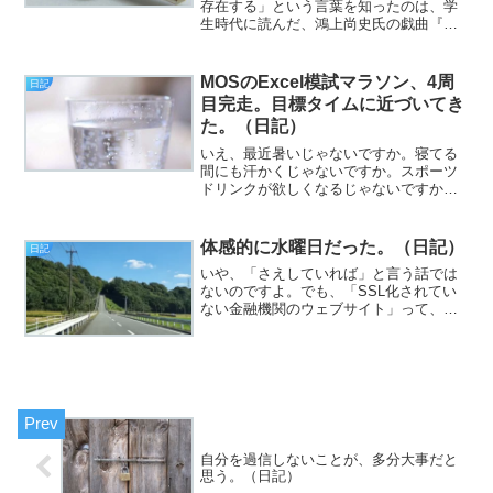
存在する」という言葉を知ったのは、学
生時代に読んだ、鴻上尚史氏の戯曲『ト
ランス』なわけですが、はて、これって
そもそも誰の言葉なんだろう？ と思っ
て調べたら、かのニーチェでした。で、
MOSのExcel模試マラソン、4周
日記
それを如実に表したような...
目完走。目標タイムに近づいてき
た。（日記）
いえ、最近暑いじゃないですか。寝てる
間にも汗かくじゃないですか。スポーツ
ドリンクが欲しくなるじゃないですか。
ポカリの粉末はあまりにも高いので、楽
天で濃縮タイプのスポーツドリンクを買
って作っとくと、色々捗りますね（挨
体感的に水曜日だった。（日記）
日記
拶）。と、いうわけで、フジ...
いや、「さえしていれば」と言う話では
ないのですよ。でも、「SSL化されてい
ない金融機関のウェブサイト」って、ち
ょっとどうかと思うの（挨拶）。と、い
うわけで、フジカワです。
AmazonMasterCardの限度額が、またし
ても上がって70万円...
自分を過信しないことが、多分大事だと
思う。（日記）