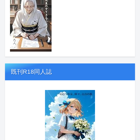
既刊R18同人誌