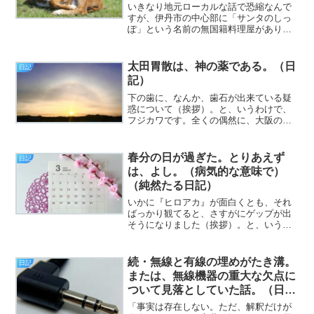
いきなり地元ローカルな話で恐縮なんで
すが、伊丹市の中心部に「サンタのしっ
ぽ」という名前の無国籍料理屋がありま
す。でもちょっと待った。「しっぽのあ
るサンタ」となると、よく見積もっても
キツネかタヌキの化けた姿であり、本来
太田胃散は、神の薬である。（日
日記
の「セント・ニコラス」か...
記）
下の歯に、なんか、歯石が出来ている疑
惑について（挨拶）。と、いうわけで、
フジカワです。全くの偶然に、大阪の堺
市に、出雲大社の大阪分祀というお社が
ある事に気付いた土曜日、皆様いかがお
過ごしでしょうか。今日のエントリは、
春分の日が過ぎた。とりあえず
日記
「太田胃散は神！ あと原...
は、よし。（病気的な意味で）
（純然たる日記）
いかに『ヒロアカ』が面白くとも、それ
ばっかり観てると、さすがにゲップが出
そうになりました（挨拶）。と、いうわ
けで、フジカワです。ゲップと言えば、
シラを切る時などに使う「おくびにも出
さない」という表現。あれをずっと（表
続・無線と有線の埋めがたき溝。
日記
情的に、眉一つ動かさない...
または、無線機器の重大な欠点に
ついて見落としていた話。（日
記）
「事実は存在しない。ただ、解釈だけが