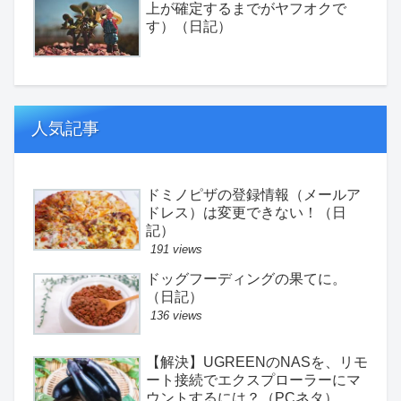
上が確定するまでがヤフオクで
す）（日記）
人気記事
ドミノピザの登録情報（メールア
ドレス）は変更できない！（日
記）
191 views
ドッグフーディングの果てに。
（日記）
136 views
【解決】UGREENのNASを、リモ
ート接続でエクスプローラーにマ
ウントするには？（PCネタ）