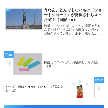
曜日、皆様いかがお過ごしでしょうか。
今日のエントリは、「歯医者の可能性復
活。嫌だー！」...
うわあ、とんでもないもの（ショ
日記
ートショート）が発掘されちゃっ
たぞ？（日記＋α）
時折、「ねとらぼ」なんかの記事で見る
んですけど、すんげぇ素敵なマンガとか
が紹介されていると「ああ、俺なんかま
だまだだな」とちょっと卑屈になります
（挨拶）。と、いうわけで、フジカワで
す。「全力で遊べる、ふざけられる」と
いうのも、また立派な才能...
採血とエコバッグと付箋紙と、その他。
（日記）
やっぱり僕はどうかしている。（PCネタ
と日記）