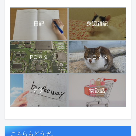
日記
身辺雑記
PCネタ
エロネタ
ネタ
物欲話
こちらもどうぞ。