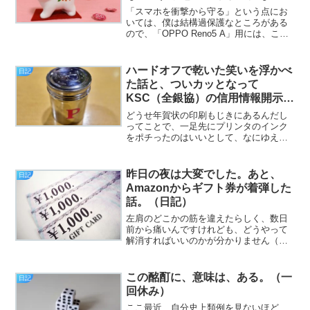
（日記）
「スマホを衝撃から守る」という点にお
いては、僕は結構過保護なところがある
ので、「OPPO Reno5 A」用には、これ
を買ったんですよ。んで、昨日届いたの
はいいとして、試しに開封してみて、そ
のデカさに「え？」と思いました。た
ハードオフで乾いた笑いを浮かべ
日記
だ、よくよく考え...
た話と、ついカッとなって
KSC（全銀協）の信用情報開示手
続きをした話。後は村上春樹とプ
どうせ年賀状の印刷もじきにあるんだし
リン。（日記）
ってことで、一足先にプリンタのインク
をポチったのはいいとして、なにゆえか
タブレット用の保護ケースもついうっか
りポチってしまった謎について（挨
拶）。と、言うわけでフジカワです。
昨日の夜は大変でした。あと、
日記
（LINEやWhatsApp等...
Amazonからギフト券が着弾した
話。（日記）
左肩のどこかの筋を違えたらしく、数日
前から痛いんですけれども、どうやって
解消すればいいのかが分かりません（挨
拶）。と、いうわけで、フジカワです。
恒例を通り越して、定型句の域ですが、
いかに長寝しようと、それがリセットに
この酩酊に、意味は、ある。（一
日記
は繋がらない、素敵にファ...
回休み）
ここ最近、自分史上類例を見ないほど