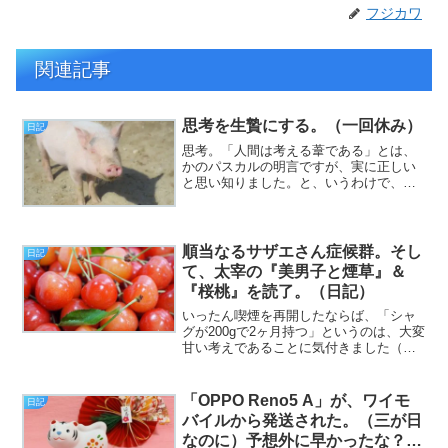
フジカワ
関連記事
思考を生贄にする。（一回休み）
日記
思考。「人間は考える葦である」とは、
かのパスカルの明言ですが、実に正しい
と思い知りました。と、いうわけで、フ
ジカワです。思考を放棄した人間は、た
だの、血とクソの詰まったずだ袋ではあ
りますが。その「ずだ袋」に、自ら率先
してなりに行くというのも...
順当なるサザエさん症候群。そし
日記
て、太宰の『美男子と煙草』＆
『桜桃』を読了。（日記）
いったん喫煙を再開したならば、「シャ
グが200gで2ヶ月持つ」というのは、大変
甘い考えであることに気付きました（挨
拶）。と、いうわけで、フジカワです。
「ポイント＋0.5倍」にホイホイ乗って、
次にシャグを買う時は、やっぱり楽天市
「OPPO Reno5 A」が、ワイモ
日記
場のスマホアプ...
バイルから発送された。（三が日
なのに）予想外に早かったな？