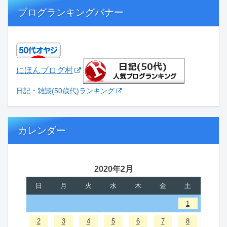
ブログランキングバナー
にほんブログ村
日記・雑談(50歳代)ランキング
カレンダー
2020年2月
日
月
火
水
木
金
土
1
2
3
4
5
6
7
8