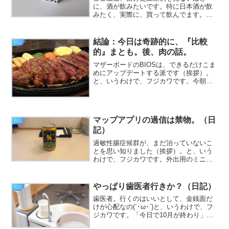
に、酒が飲みたいです。特に日本酒が飲
みたく、実際に、買って飲んでます。仕
事以外、全く何もしない、一日。日本酒
特有の、後に残る酩酊にのみ、浸る。や
はりと言うべきか、「心の根っこ」が、
結論：今日は奇跡的に、『比較
日記
途方もなく疲れているからだ...
的』まとも。後、肉の話。
マザーボードのBIOSは、できるだけこま
めにアップデートする派です（挨拶）。
と、いうわけで、フジカワです。今朝発
送されて、クロネコヤマトで来るはず
の、昨日ポチった電源タップが、まだ着
弾しないので、ちょっと焦れてます。皆
様いかがお過ごしでしょ...
マップアプリの過信は禁物。（日
日記
記）
過敏性腸症候群が、まだ治っていないこ
とを思い知りました（挨拶）。と、いう
わけで、フジカワです。外出用のミニノ
ートPCは、確かに小回りが利いて助かる
のですが、キーボードの配列だけは、い
まだに慣れない金曜日、皆様いかがお過
やっぱり歯医者行きか？（日記）
日記
ごしでしょうか。今日の...
歯医者。行くのはいいとして、金銭面だ
けが心配なの(´･ω･`)と、いうわけで、フ
ジカワです。「今日で10月が終わり」と
いう現実がなかなか受け入れられない金