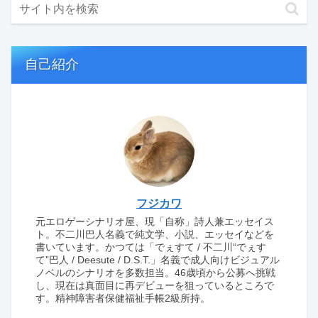
自己紹介
フジカワ
元エロゲーシナリオ屋、現「自称」詩人兼エッセイス
ト。不二川巴人名義で純文学、小説、エッセイなどを
書いています。かつては「でぇすて / 不二川“でぇす
て”巴人 / Deesute / D.S.T.」名義で成人向けビジュアル
ノベルのシナリオを多数担当。46歳頃から公募へ挑戦
し、現在は真面目に再デビューを狙っているところで
す。精神障害者保健福祉手帳2級所持。