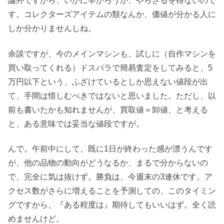
論外ですから、いかに辛かろうが、やらざるを得ないので
す。コレクターズアイテムの類なんか、価値が分かる人に
しか分かりませんしね。
余談ですが、今のメインマシンも、試しに（自作マシンを
買い取ってくれる）ドスパラで簡易査定をしてみると、5
万円以下という、ふざけているとしか思えない値段が出
て、手間は惜しむべきではないと思いました。ただし、以
前も書いたかも知れませんが、買取値＝卸値、と考える
と、ある意味では妥当な値段ですが。
んで。午前中にして、既に1日が終わった感が漂うんです
が、他の品物の動向がどうなるか、まるで分からないの
で、完全に気は抜けず。勝負は、今週末の3連休です。ア
クセス数がさらに増えることを予測しての、このタイミン
グですから、『ある程度は』期待してもいいはず。全く読
めませんけど。