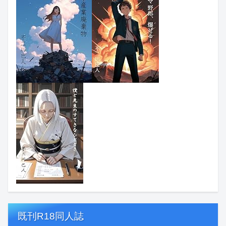
既刊R18同人誌