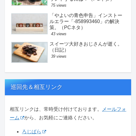
75 views
「やよいの青色申告」インストー
ルエラー「-858993460」の解決
策。（PCネタ）
43 views
スイーツ大好きおじさんが逝く。
（日記）
39 views
巡回先＆相互リンク
相互リンクは、常時受け付けております。
メールフォ
ーム
から、お気軽にご連絡ください。
ろじぱら