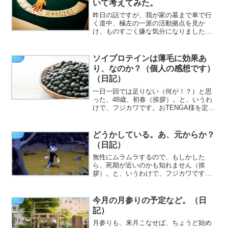
いて考えてみた。
昨日の話ですが、我が家の墓まで車で行
く道中、極左の一派の活動拠点を見か
け、ものすごく嫌な気分になりました。
後、某SNSで、明らかに政治信条的に相
容れない人と、繋がりを持っているので
すが、まさかそんな理由で、その人を切
ソイプロテインは薄毛に効果あ
日記
るのもどうかと思うので、...
り、なのか？（個人の感想です）
（日記）
一日一回では足りない（何が！？）と思
った、48歳、初春（挨拶）。と、いうわ
けで、フジカワです。おTENGA様を定期
おトク便で買う必然性について、改めて
考える祝日の木曜日、皆様いかがお過ご
しでしょうか。今日のエントリは、「ソ
どうかしている。あ、元からか？
日記
イプロテインを飲み...
（日記）
無性にムラムラするので、もしかした
ら、死期が近いのかも知れません（挨
拶）。と、いうわけで、フジカワです。
仕様上仕方がないとは言え、WordPress
のエントリにおいて、段落の一文字下げ
が出来ないことに、実は地味なストレス
今月の月参りの予定など。（日
日記
を感じている月曜日、...
記）
月参りも、来月こなせば、ちょうど始め