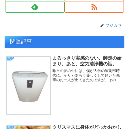
フジカワ
関連記事
まるっきり実感のない、師走の始
日記
まり。あと、空気清浄機の話。
昨日の夢の中には、僕が大学の演劇部時
代に、そりゃあもう優しくして頂いた先
輩のお一人が出てきたのですが、その方
の将来の夢は『旅人』であり、あれから
25年経った今、その方が、どんな人生を
送っているのかが、すごく気になりま
す。間違っても、普通のサ...
クリスマスに身体がどっかおかし
日記