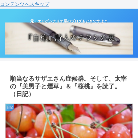
コンテンツへスキップ
元・エロゲシナリオ屋のブログもどきですよ？
順当なるサザエさん症候群。そして、太宰
の『美男子と煙草』＆『桜桃』を読了。
（日記）
日記