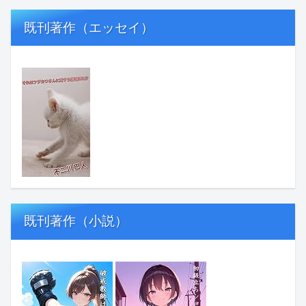
既刊著作（エッセイ）
既刊著作（小説）