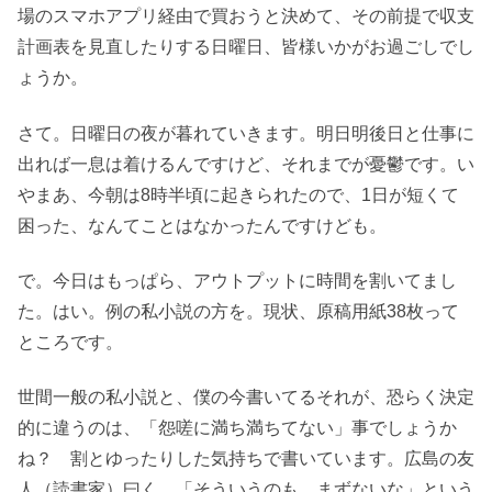
場のスマホアプリ経由で買おうと決めて、その前提で収支
計画表を見直したりする日曜日、皆様いかがお過ごしでし
ょうか。
さて。日曜日の夜が暮れていきます。明日明後日と仕事に
出れば一息は着けるんですけど、それまでが憂鬱です。い
やまあ、今朝は8時半頃に起きられたので、1日が短くて
困った、なんてことはなかったんですけども。
で。今日はもっぱら、アウトプットに時間を割いてまし
た。はい。例の私小説の方を。現状、原稿用紙38枚って
ところです。
世間一般の私小説と、僕の今書いてるそれが、恐らく決定
的に違うのは、「怨嗟に満ち満ちてない」事でしょうか
ね？ 割とゆったりした気持ちで書いています。広島の友
人（読書家）曰く、「そういうのも、まずないな」という