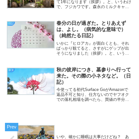
て1年になります（挨拶）。と、いうわけ
で、フジカワです。森永のミルクキャラ
メルの美味しさを、この歳で再発見した
水曜日、皆様いかがお過ごしでしょう
か。今日のエントリは、「今月の月参
春分の日が過ぎた。とりあえず
日記
り！」とかいった話です。ﾚ...
は、よし。（病気的な意味で）
（純然たる日記）
いかに『ヒロアカ』が面白くとも、それ
ばっかり観てると、さすがにゲップが出
そうになりました（挨拶）。と、いうわ
けで、フジカワです。ゲップと言えば、
シラを切る時などに使う「おくびにも出
さない」という表現。あれをずっと（表
秋の彼岸につき、墓参りへ行って
ネタ
情的に、眉一つ動かさない...
来た。その際の小ネタなど。（日
記）
今使ってる初代Surface GoがAmazonで
返品不可と知り、仕方ないのでヤフオク
での落札相場を調べたら、買値の半分程
度であった現実を見た時の顔（挨拶）。
と、いうわけで、フジカワです。仕切り
直しでポチったSurface Go2が明日着弾...
いや、確かに睡眠は大事だけどね？ あ