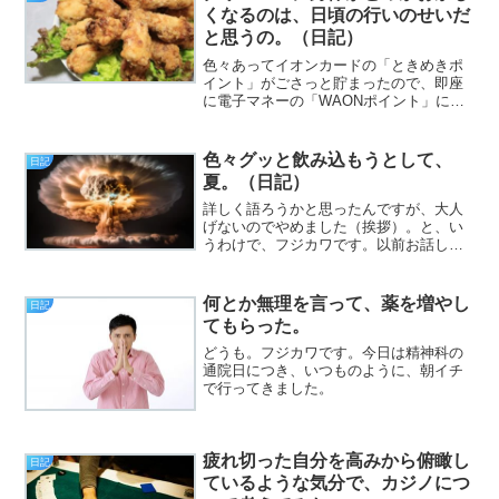
くなるのは、日頃の行いのせいだ
と思うの。（日記）
色々あってイオンカードの「ときめきポ
イント」がごさっと貯まったので、即座
に電子マネーの「WAONポイント」に交
換しました。これで少なくとも1回分の精
神科の薬代にはなります（挨拶）。と、
いうわけで、フジカワです。ケンタッキ
色々グッと飲み込もうとして、
日記
ーフライドチキンが食...
夏。（日記）
詳しく語ろうかと思ったんですが、大人
げないのでやめました（挨拶）。と、い
うわけで、フジカワです。以前お話しし
たかと思う「PayPay残高がもらえる系の
うさんくせえ中華アプリ」の件。やはり
というべきか、残高が貯まっても払い戻
何とか無理を言って、薬を増やし
日記
しが出来ない仕様ら...
てもらった。
どうも。フジカワです。今日は精神科の
通院日につき、いつものように、朝イチ
で行ってきました。
疲れ切った自分を高みから俯瞰し
日記
ているような気分で、カジノにつ