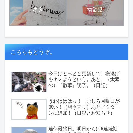
ネタ
物欲話
こちらもどうぞ。
今日はとっとと更新して、寝逃げ
をキメようという。あと、（太宰
の）『散華』読了。（日記）
うわはははっ！ むしろ月曜日が
来い！（開き直り）あとノクター
ンに追加！（日記とお知らせ）
連休最終日。明日からは6連続勤