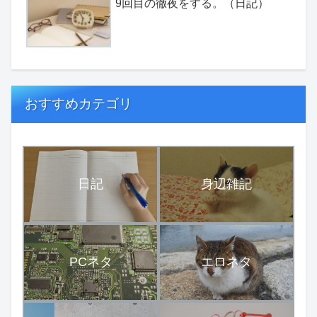
9回目の徹夜をする。（日記）
おすすめカテゴリ
日記
身辺雑記
PCネタ
エロネタ