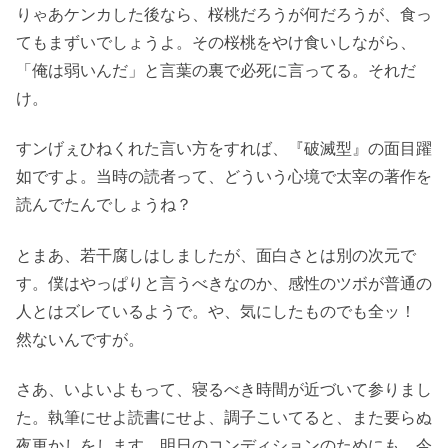
りゃあケンカした後なら、桜桃だろうが何だろうが、食っ
てもまずいでしょうよ。その桜桃をやけ食いしながら、
「俺は弱いんだ」と言葉の裏で必死に言ってる。それだ
け。
すンげぇひねくれた言い方をすれば、『破滅型』の面目躍
如ですよ。当時の読者って、どういう心境で太宰の著作を
読んでたんでしょうね？
とまあ、若干腐しはしましたが、面白さとは別の次元で
す。僕はやっぱりと言うべきなのか、感性のツボが普通の
人とはズレているようで。や、気にしたものでも全ッ！
然ないんですが。
さあ、いよいよもって、寝るべき時間が近づいて参りまし
た。執筆にせよ読書にせよ、調子こいてると、また要らぬ
夜更かしをします。明日のコンディションのためにも、今