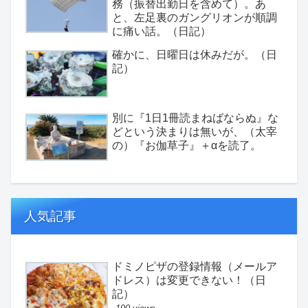
務（振替出勤日を含めて）。あ
と、左足裏のガングリオンが順調
に痛い話。（日記）
確かに、日曜日は休みだが。（日
記）
別に『1日1冊読まねばならぬ』な
どという決まりは無いが、（太宰
の）『お伽草子』＋αを読了。
人気記事
ドミノピザの登録情報（メールア
ドレス）は変更できない！（日
記）