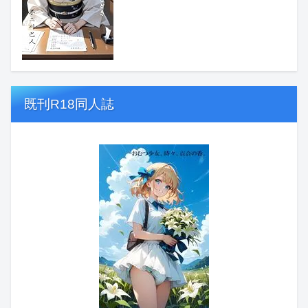
既刊R18同人誌