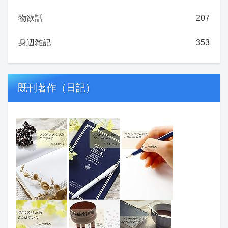
物欲話
207
身辺雑記
353
既刊著作（日記）