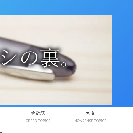
物欲話
ネタ
GREED TOPICS
NONSENSE TOPICS
ム