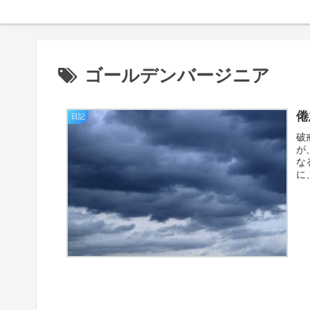
ゴールデンバージニア
倦
日記
破
が
な
に