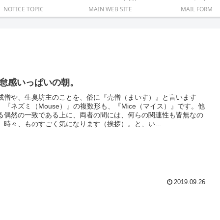
NOTICE TOPIC
MAIN WEB SITE
MAIL FORM
怠感いっぱいの朝。
戒僧や、生臭坊主のことを、俗に『売僧（まいす）』と言います
、『ネズミ（Mouse）』の複数形も、『Mice（マイス）』です。他
る偶然の一致である上に、両者の間には、何らの関連性も皆無なの
、時々、ものすごく気になります（挨拶）。と、い...
2019.09.26