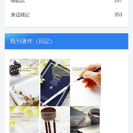
物欲話
207
身辺雑記
353
既刊著作（日記）