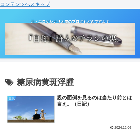
コンテンツへスキップ
元・エロゲシナリオ屋のブログもどきですよ？
糖尿病黄斑浮腫
親の面倒を見るのは当たり前とは
日記
言え。（日記）
2024.12.06