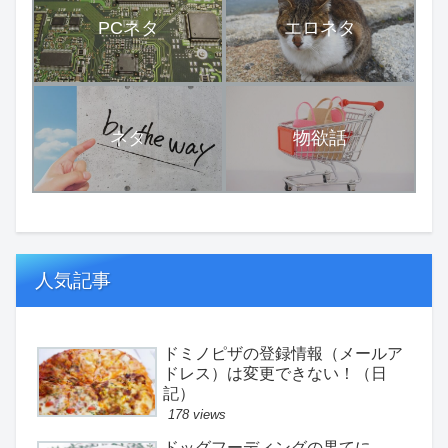
PCネタ
エロネタ
ネタ
物欲話
人気記事
ドミノピザの登録情報（メールア
ドレス）は変更できない！（日
記）
178 views
ドッグフーディングの果てに。