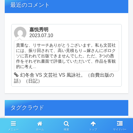
最近のコメント
嘉悦秀明
2023.07.10
貴重な、リサーチありがとうございます。私も文芸社
には、振り回されて、高い見積もり→嫁さんにボロク
ソに言われて出版できませんでした。ただ、3つの愚
作をそれぞれ書面で評価していただいて、作品を客観
的に考え...
幻冬舎 VS 文芸社 VS 風詠社。（自費出版の
話）（日記）
タグクラウド
創作
おぎゃあ
精神病患者の日常
メニュー
ホーム
検索
トップ
サイドバー