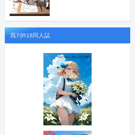
既刊R18同人誌