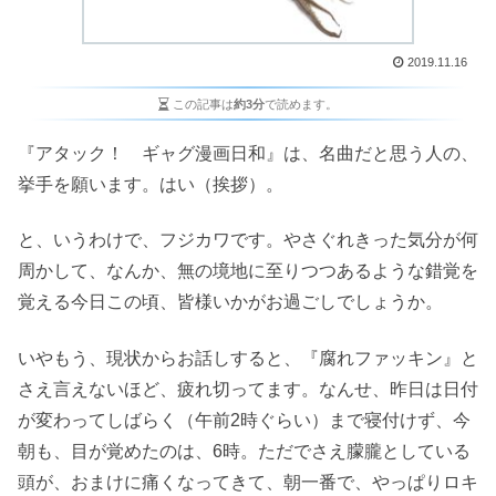
2019.11.16
この記事は
約3分
で読めます。
『アタック！ ギャグ漫画日和』は、名曲だと思う人の、
挙手を願います。はい（挨拶）。
と、いうわけで、フジカワです。やさぐれきった気分が何
周かして、なんか、無の境地に至りつつあるような錯覚を
覚える今日この頃、皆様いかがお過ごしでしょうか。
いやもう、現状からお話しすると、『腐れファッキン』と
さえ言えないほど、疲れ切ってます。なんせ、昨日は日付
が変わってしばらく（午前2時ぐらい）まで寝付けず、今
朝も、目が覚めたのは、6時。ただでさえ朦朧としている
頭が、おまけに痛くなってきて、朝一番で、やっぱりロキ