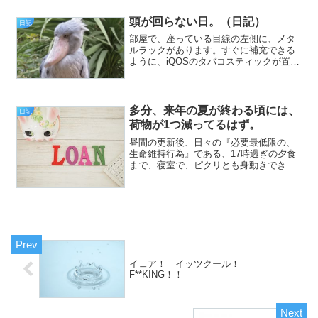
と最終章（の中表紙）まで読み進めまし
た。面白いのは間違いないんですが、な
頭が回らない日。（日記）
日記
んか普段は使わない脳味噌の...
部屋で、座っている目線の左側に、メタ
ルラックがあります。すぐに補充できる
ように、iQOSのタバコスティックが置い
てあるのはいいとして。今年の年賀状の
束が、タバコのカートンの下へ、結構雑
に（挨拶）。と、いうわけで、フジカワ
です。もしかして、今...
多分、来年の夏が終わる頃には、
日記
荷物が1つ減ってるはず。
昼間の更新後、日々の『必要最低限の、
生命維持行為』である、17時過ぎの夕食
まで、寝室で、ピクリとも身動きできま
せんでしたが、何か？（挨拶）と、いう
わけで、フジカワです。僕は今朝、内科
で採血をしたわけですが、人づてに聞い
た話として、大概上半身...
イェア！ イッツクール！
F**KING！！