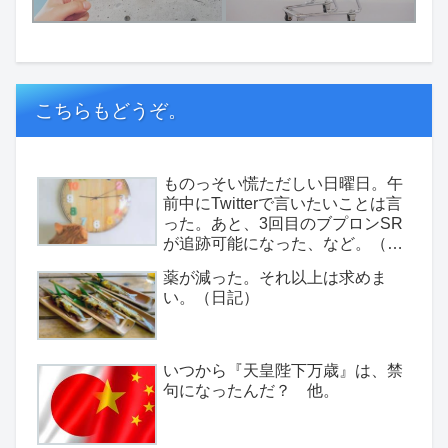
こちらもどうぞ。
ものっそい慌ただしい日曜日。午
前中にTwitterで言いたいことは言
った。あと、3回目のブプロンSR
が追跡可能になった、など。（日
記）
薬が減った。それ以上は求めま
い。（日記）
いつから『天皇陛下万歳』は、禁
句になったんだ？ 他。