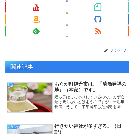
フジカワ
関連記事
おらが町伊丹市は、『清酒発祥の
日記
地』（本家）です。
姪っ子はしっかりしているので、まず心
配は要らないとは思うのですが、一応年
長者、そして、半年留年した屈辱を味わ
った身として、「単位にだけは気を付け
なさい」と言っておきました（挨拶）。
と、いうわけで、フジカワです。今年も
行きたい神社が多すぎる。（日
残り5時間を切り、寝室で...
お知らせ
記）