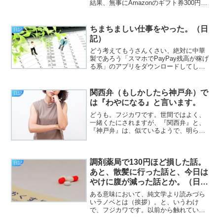
結果、無事にAmazonのギフト券300円分
を手に入れました（挨拶）。と、いうわ
けで、フジカワです。一番しんどいと僕
の中では悪評の高い、火曜日の勤務が終
ちまちましい仕事をやった。（日
日記
わりました。明日...
記）
どう考えてもうさんくさい、絶対に中華
製であろう「スマホでPayPay残高が稼げ
る系」のアプリをダウンロードしてしま
った時の屈辱感について（挨拶）。と、
いうわけで、フジカワです。プライバシ
ーに配慮しているからという理由は分か
関西弁（もしかしたら神戸弁）で
日記
るにせよ、Brav...
は『わやになる』と言います。
どうも。フジカワです。世間ではよく、
一緒くたにされますが、『関西弁』と、
『神戸弁』は、似ているようで、明らか
に違う物です。現役時代の僕も、実は勘
違いしていて、ある作品で、関西弁のキ
ャラを書いた際、どう読んでも神戸弁に
調剤薬局で130円ほど損した話。
なってしまい、レビューサ...
日記
あと、散髪に行った話と、今日は
やけに腹が減った話とか。（日
記）
ある意味において、純文学より読みづら
いラノベとは（挨拶）。と、いうわけ
で、フジカワです。以前から触れている
ラノベについては、今日の時点で、やっ