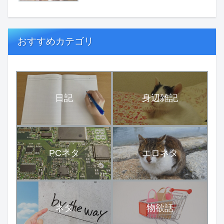
おすすめカテゴリ
日記
身辺雑記
PCネタ
エロネタ
ネタ
物欲話