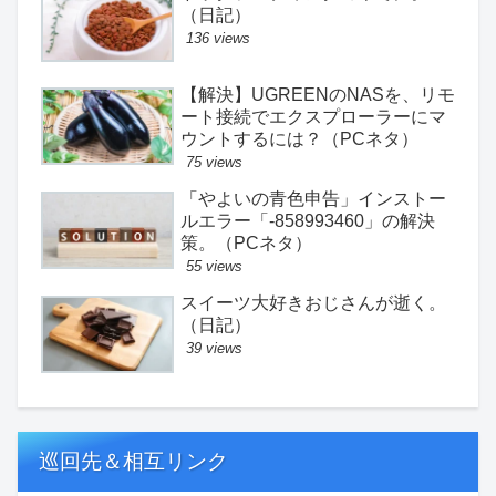
（日記）
136 views
【解決】UGREENのNASを、リモ
ート接続でエクスプローラーにマ
ウントするには？（PCネタ）
75 views
「やよいの青色申告」インストー
ルエラー「-858993460」の解決
策。（PCネタ）
55 views
スイーツ大好きおじさんが逝く。
（日記）
39 views
巡回先＆相互リンク