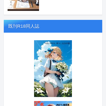
既刊R18同人誌