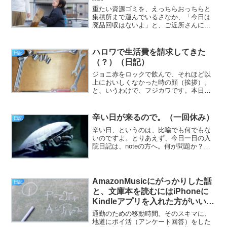
重たい資源ゴミを、えっちらおっちらと
集積所まで運んでいるさなか、「今日は
廃品回収はないよ」と、ご近所さんに教
えて貰った時の顔（挨拶）。と、いうわ
けで、フジカワです。なにゆえか、今日
に限って下痢のフィーバー！ が復活し
ハロワで生活費を請求してきた
日記
て、不穏な空気に包まれる...
（？）（日記）
ジョニ赤をロックで飲んで、それほど以
上においしくなかった時の顔（挨拶）。
と、いうわけで、フジカワです。本日を
もって、減煙の目論見が完全に潰えたこ
とを、謹んでご報告申し上げる火曜日、
皆様いかがお過ごしでしょうか。今日の
辛い日が来るので。（一回休み）
日記
エントリは、「ハロワなど...
辛い日、というのは、比喩でも何でもな
いのですよ。とりあえず、今日一日の入
院日記は、noteの方へ。何が問題か？
それは。「明日が腹部エコー、明後日が
胃カメラ、明後日が大腸カメラ」とゆ
う。要するに、身体の中に食べ物が入っ
ていたらまずいよね？ ...
AmazonMusicにがっかりした話
日記
と、文庫本を読むにはiPhoneに
Kindleアプリを入れた方がいいん
じゃ？ など。（日記）
通勤のための移動時間。そのスキマに、
地道にポイ活（アンケート回答）をした