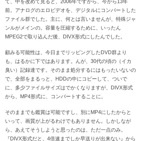
て、中を改めて見ると、2006年ですから、今から13年
前。アナログのエロビデオを、デジタルにコンバートした
ファイル群でした。主に、何とは言いませんが、特殊ジャ
ンルがメインの。容量を圧縮するために、いったん
MPEG2で取り込んだ後、DIVX形式にしたんでした。
顧みる可能性は、今日までリッピングしたDVD群より
も、はるかに下ではあります。んが、30代の頃の（イカ
臭い）記録達です。そのまま処分するにはもったいないの
で、全部をまるっと、HDDの中にコピーして、ついで
に、多少ファイルサイズはでかくなりますが、DIVX形式
から、MP4形式に、コンバートすることに。
そのままでも鑑賞は可能ですし、別にMP4にしたからと
いって、画質が上がるわけでもありません。しかしなが
ら、あえてそうしようと思ったのは、ただ一点のみ。
『DIVX形式だと、4倍速までしか早送りが出来ない』から