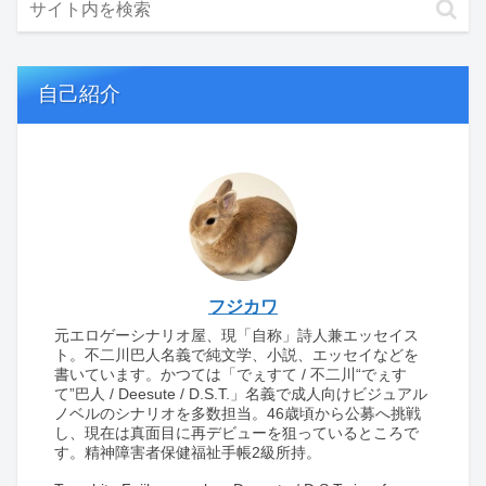
自己紹介
フジカワ
元エロゲーシナリオ屋、現「自称」詩人兼エッセイス
ト。不二川巴人名義で純文学、小説、エッセイなどを
書いています。かつては「でぇすて / 不二川“でぇす
て”巴人 / Deesute / D.S.T.」名義で成人向けビジュアル
ノベルのシナリオを多数担当。46歳頃から公募へ挑戦
し、現在は真面目に再デビューを狙っているところで
す。精神障害者保健福祉手帳2級所持。