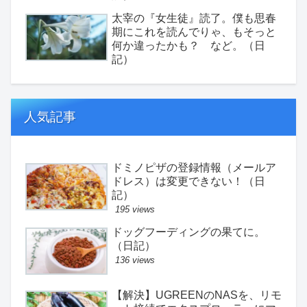
太宰の『女生徒』読了。僕も思春
期にこれを読んでりゃ、もそっと
何か違ったかも？ など。（日
記）
人気記事
ドミノピザの登録情報（メールア
ドレス）は変更できない！（日
記）
195 views
ドッグフーディングの果てに。
（日記）
136 views
【解決】UGREENのNASを、リモ