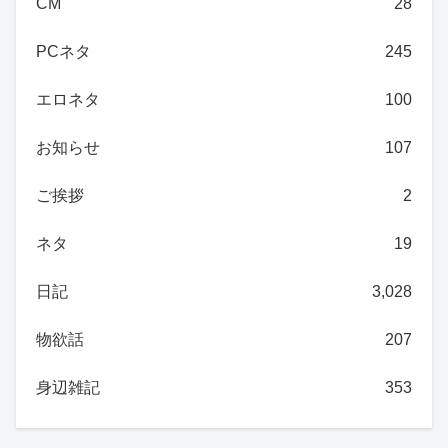
CM
28
PCネタ
245
エロネタ
100
お知らせ
107
ご挨拶
2
ネタ
19
日記
3,028
物欲話
207
身辺雑記
353