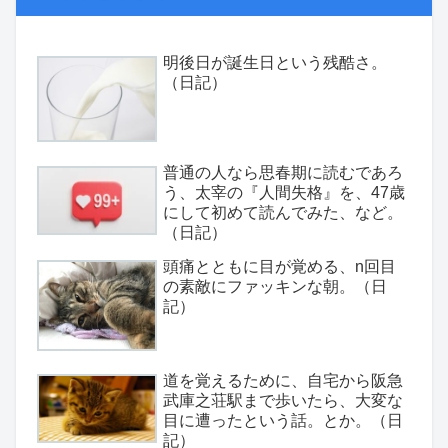
明後日が誕生日という残酷さ。
（日記）
普通の人なら思春期に読むであろ
う、太宰の『人間失格』を、47歳
にして初めて読んでみた、など。
（日記）
頭痛とともに目が覚める、n回目
の素敵にファッキンな朝。（日
記）
道を覚えるために、自宅から阪急
武庫之荘駅まで歩いたら、大変な
目に遭ったという話。とか。（日
記）