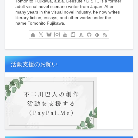
Tomohito Fujikawa, a.k.a. Deesute / D.S.T., is a former
adult visual novel scenario writer from Japan. After
many years in the visual novel industry, he now writes
literary fiction, essays, and other works under the
name Tomohito Fujikawa.
活動支援のお願い