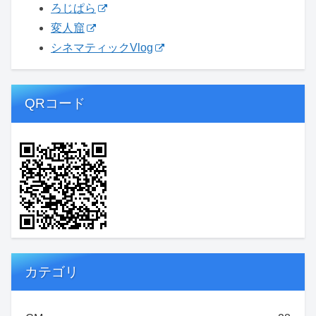
ろじぱら
変人窟
シネマティックVlog
QRコード
カテゴリ