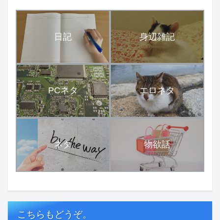
日記
身辺雑記
PCネタ
エロネタ
ネタ
物欲話
こちらもどうぞ。