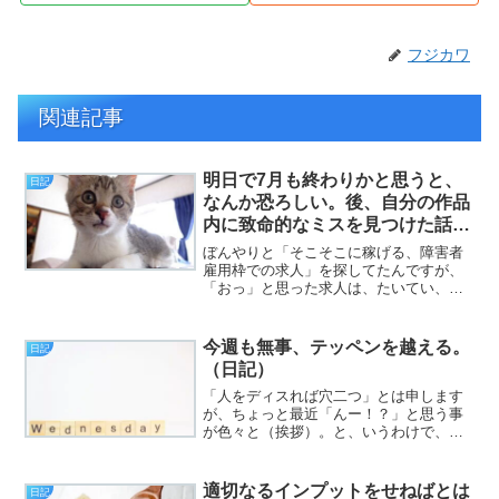
フジカワ
関連記事
明日で7月も終わりかと思うと、
日記
なんか恐ろしい。後、自分の作品
内に致命的なミスを見つけた話と
か。（日記）
ぼんやりと「そこそこに稼げる、障害者
雇用枠での求人」を探してたんですが、
「おっ」と思った求人は、たいてい、
OfficeのWordとExcelは当然として、
PowerPointのスキルが要求される上、英
語力のスキルも問われるという、ある意
今週も無事、テッペンを越える。
日記
味「...
（日記）
「人をディスれば穴二つ」とは申します
が、ちょっと最近「んー！？」と思う事
が色々と（挨拶）。と、いうわけで、フ
ジカワです。「暇つぶしに忙しい」とい
うような人間にゃあなりたかねえなあ、
と、ふいに脈絡なく思ったりする水曜
適切なるインプットをせねばとは
日記