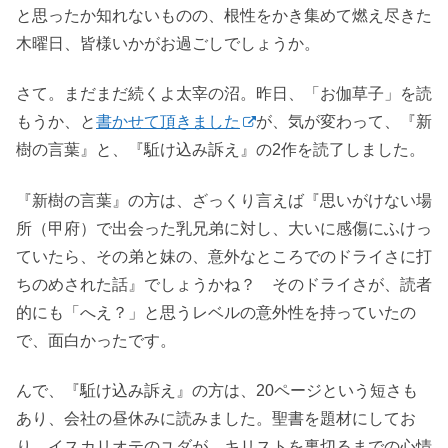
と思ったか知れないものの、根性をかき集めて燃え尽きた
木曜日、皆様いかがお過ごしでしょうか。
さて。まだまだ続くよ太宰の沼。昨日、「お伽草子」を読
もうか、と
書かせて頂きました
が、気が変わって、『新
樹の言葉』と、『駈け込み訴え』の2作を読了しました。
『新樹の言葉』の方は、ざっくり言えば『思いがけない場
所（甲府）で出会った乳兄弟に対し、大いに感傷にふけっ
ていたら、その弟と妹の、意外なところでのドライさに打
ちのめされた話』でしょうかね？ そのドライさが、読者
的にも「へえ？」と思うレベルの意外性を持っていたの
で、面白かったです。
んで、『駈け込み訴え』の方は、20ページという短さも
あり、会社の昼休みに読みました。聖書を題材にしてお
り、イスカリオテのユダが、キリストを裏切るまでの心情