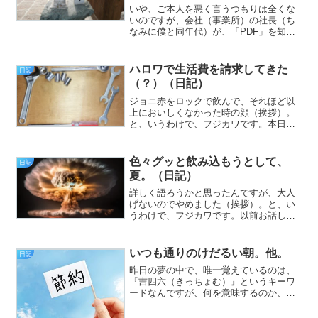
来上がる。他。（日記）
いや、ご本人を悪く言うつもりは全くな
いのですが、会社（事業所）の社長（ち
なみに僕と同年代）が、「PDF」を知ら
ないのは百歩譲って許せるとしても「ブ
ラウザ」の概念すらないのにはかなり驚
いたんですけども、今のご時世、いかに
ハロワで生活費を請求してきた
日記
パソコンが普及しても、...
（？）（日記）
ジョニ赤をロックで飲んで、それほど以
上においしくなかった時の顔（挨拶）。
と、いうわけで、フジカワです。本日を
もって、減煙の目論見が完全に潰えたこ
とを、謹んでご報告申し上げる火曜日、
皆様いかがお過ごしでしょうか。今日の
色々グッと飲み込もうとして、
日記
エントリは、「ハロワなど...
夏。（日記）
詳しく語ろうかと思ったんですが、大人
げないのでやめました（挨拶）。と、い
うわけで、フジカワです。以前お話しし
たかと思う「PayPay残高がもらえる系の
うさんくせえ中華アプリ」の件。やはり
というべきか、残高が貯まっても払い戻
いつも通りのけだるい朝。他。
日記
しが出来ない仕様ら...
昨日の夢の中で、唯一覚えているのは、
『吉四六（きっちょむ）』というキーワ
ードなんですが、何を意味するのか、ま
るで見当が付きません。あと、なぜか、
安倍総理が出てきました（挨拶）。と、