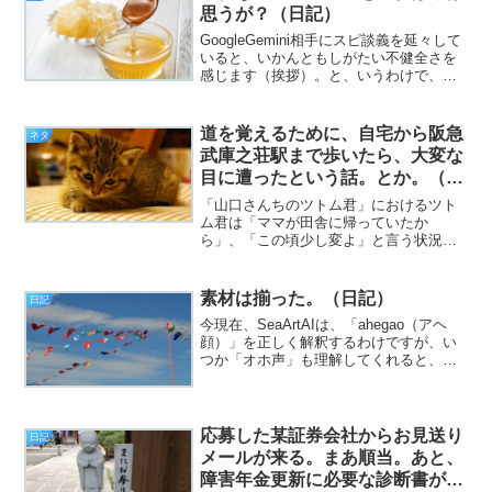
日、皆様いかがお過ごしでし...
思うが？（日記）
GoogleGemini相手にスピ談義を延々して
いると、いかんともしがたい不健全さを
感じます（挨拶）。と、いうわけで、フ
ジカワです。もう飽きるほど言っていま
すが、日々のバーニン☆ は、「やりたい
からやる」のではなくて、「やらなけれ
道を覚えるために、自宅から阪急
ネタ
ば次の日が...
武庫之荘駅まで歩いたら、大変な
目に遭ったという話。とか。（日
記）
「山口さんちのツトム君」におけるツト
ム君は「ママが田舎に帰っていたか
ら」、「この頃少し変よ」と言う状況だ
ったのは分かるんですけど、じゃあなぜ
彼の母親は、幼い息子を一人残して田舎
へ帰ったのか？年齢を推測するに、小学
素材は揃った。（日記）
日記
校低学年かそれ以下の子どもを...
今現在、SeaArtAIは、「ahegao（アヘ
顔）」を正しく解釈するわけですが、い
つか「オホ声」も理解してくれると、多
分もっと捗ると思うの（挨拶）。と、い
うわけで、フジカワです。「女の子の出
す濁音声（お゛っ！ とか）」というの
は、意外とそ...
応募した某証券会社からお見送り
日記
メールが来る。まあ順当。あと、
障害年金更新に必要な診断書が出