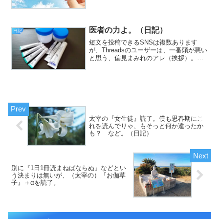
いうわけで、フジカワです。めっきり冷
え込んできた今日この頃、...
医者の力よ。（日記）
日記
短文を投稿できるSNSは複数あります
が、Threadsのユーザーは、一番頭が悪い
と思う、偏見まみれのアレ（挨拶）。
と、いうわけで、フジカワです。手持ち
の古いエロ動画を、全部コンバートし終
わったので、外付けGPUの存在意義が薄
れつつある火曜日...
太宰の『女生徒』読了。僕も思春期にこ
れを読んでりゃ、もそっと何か違ったか
も？ など。（日記）
別に『1日1冊読まねばならぬ』などとい
う決まりは無いが、（太宰の）『お伽草
子』＋αを読了。