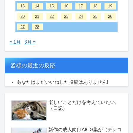
13
14
15
16
17
18
19
20
21
22
23
24
25
26
27
28
« 1月
3月 »
皆様の最近の反応
あなたはまだいいねした投稿はありません!
楽しいことだけを考えていたい。
（日記）
新作の成人向けAICG集が（テレコ