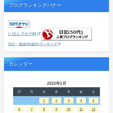
ブログランキングバナー
にほんブログ村
日記・雑談(50歳代)ランキング
カレンダー
2022年2月
日
月
火
水
木
金
土
1
2
3
4
5
6
7
8
9
10
11
12