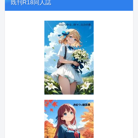
既刊R18同人誌