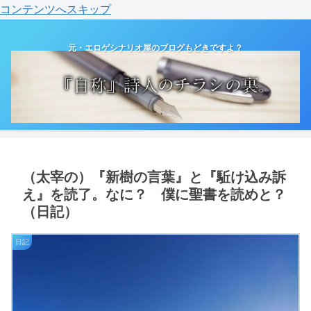
コンテンツへスキップ
元・エロゲシナリオ屋のブログもどきですよ？
（太宰の）『新樹の言葉』と『駈け込み訴
え』を読了。なに？ 僕に聖書を読めと？
（日記）
日記