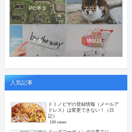
PCネタ
エロネタ
ネタ
物欲話
人気記事
ドミノピザの登録情報（メールア
ドレス）は変更できない！（日
記）
199 views
ドッグフーディングの果てに。