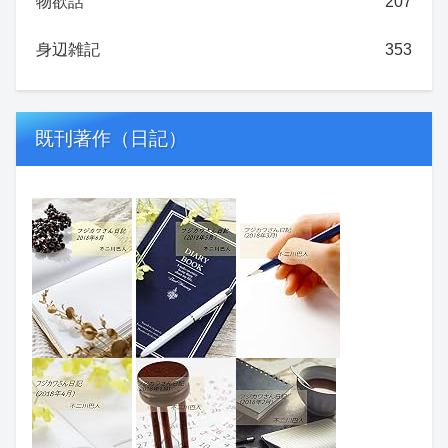
物欲話
207
身辺雑記
353
既刊著作（日記）