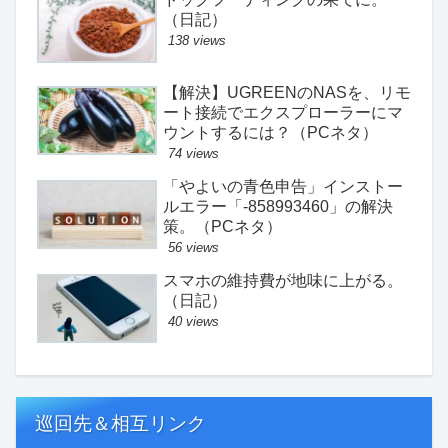
（日記）
138 views
【解決】UGREENのNASを、リモ
ート接続でエクスプローラーにマ
ウントするには？（PCネタ）
74 views
「やよいの青色申告」インストー
ルエラー「-858993460」の解決
策。（PCネタ）
56 views
スマホの維持費が地味に上がる。
（日記）
40 views
巡回先＆相互リンク