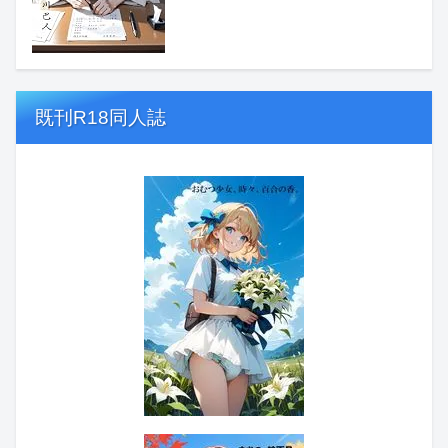
既刊R18同人誌