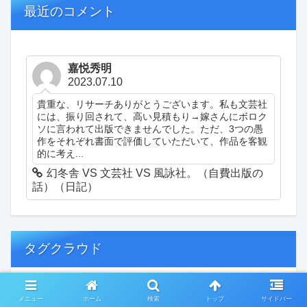
最近のコメント
嘉悦秀明
2023.07.10
貴重な、リサーチありがとうございます。私も文芸社
には、振り回されて、高い見積もり→嫁さんにボロク
ソに言われて出版できませんでした。ただ、3つの愚
作をそれぞれ書面で評価していただいて、作品を客観
的に考え...
幻冬舎 VS 文芸社 VS 風詠社。（自費出版の
話）（日記）
タグクラウド
創作
おぎゃあ
精神病患者の日常
メニュー
ホーム
検索
トップ
サイドバー