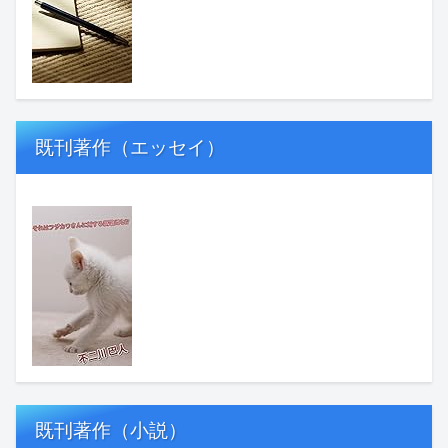
既刊著作（エッセイ）
既刊著作（小説）