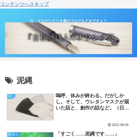
コンテンツへスキップ
元・エロゲシナリオ屋のブログもどきですよ？
泥縄
嗚呼、休みが終わる。だがしか
日記
し。そして、ウレタンマスクが届
いた話と、創作の話など。（日
記）
2021.08.09
「すごく……泥縄です……」
PCネタ