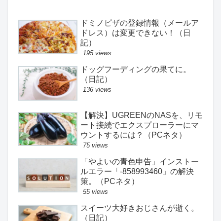
ドミノピザの登録情報（メールア
ドレス）は変更できない！（日
記）
195 views
ドッグフーディングの果てに。
（日記）
136 views
【解決】UGREENのNASを、リモ
ート接続でエクスプローラーにマ
ウントするには？（PCネタ）
75 views
「やよいの青色申告」インストー
ルエラー「-858993460」の解決
策。（PCネタ）
55 views
スイーツ大好きおじさんが逝く。
（日記）