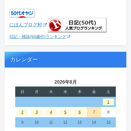
にほんブログ村
日記・雑談(50歳代)ランキング
カレンダー
2026年8月
日
月
火
水
木
金
土
1
2
3
4
5
6
7
8
9
10
11
12
13
14
15