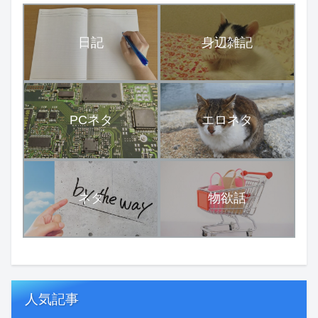
日記
身辺雑記
PCネタ
エロネタ
ネタ
物欲話
人気記事