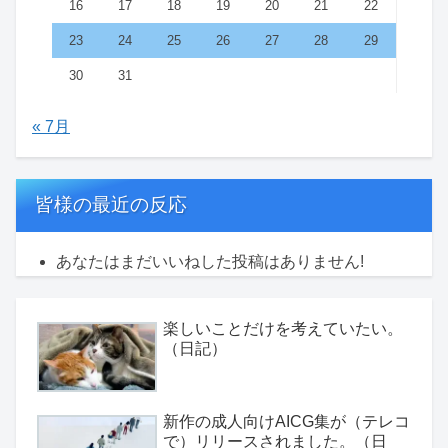
16
17
18
19
20
21
22
23
24
25
26
27
28
29
30
31
« 7月
皆様の最近の反応
あなたはまだいいねした投稿はありません!
楽しいことだけを考えていたい。
（日記）
新作の成人向けAICG集が（テレコ
で）リリースされました。（日