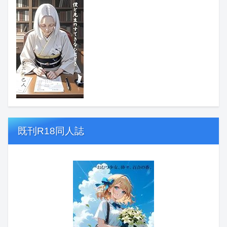
既刊R18同人誌