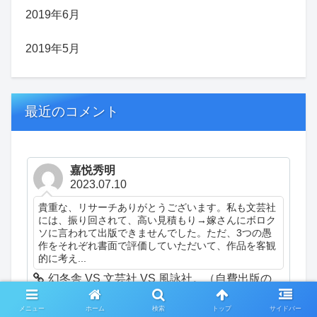
2019年6月
2019年5月
最近のコメント
嘉悦秀明
2023.07.10
貴重な、リサーチありがとうございます。私も文芸社
には、振り回されて、高い見積もり→嫁さんにボロク
ソに言われて出版できませんでした。ただ、3つの愚
作をそれぞれ書面で評価していただいて、作品を客観
的に考え...
幻冬舎 VS 文芸社 VS 風詠社。（自費出版の
話）（日記）
メニュー
ホーム
検索
トップ
サイドバー